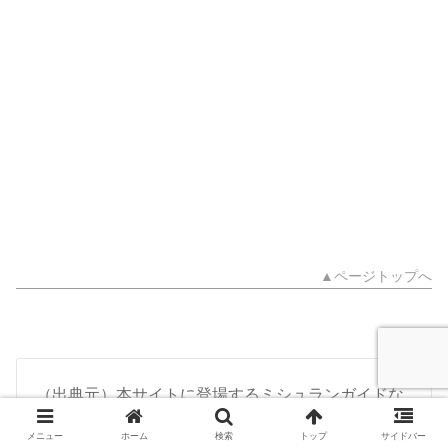
▲ページトップへ
（出典元）本サイトに登場するミシュランガイドな
どの各名称とそのデータに関する出典元URLは次の
メニュー
ホーム
検索
トップ
サイドバー