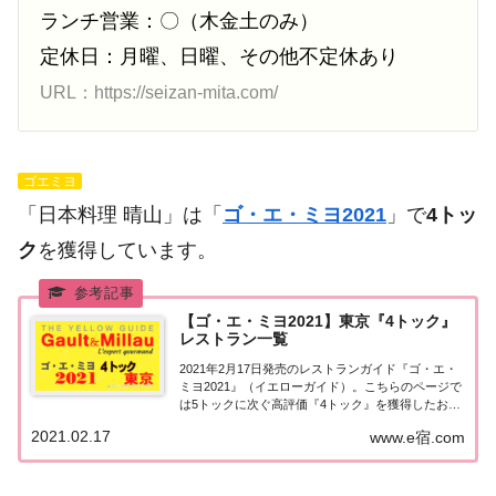
ランチ営業：〇（木金土のみ）
定休日：月曜、日曜、その他不定休あり
URL：https://seizan-mita.com/
ゴエミヨ
「日本料理 晴山」は「
ゴ・エ・ミヨ2021
」で
4トッ
ク
を獲得しています。
【ゴ・エ・ミヨ2021】東京『4トック』
レストラン一覧
2021年2月17日発売のレストランガイド『ゴ・エ・
ミヨ2021』（イエローガイド）。こちらのページで
は5トックに次ぐ高評価『4トック』を獲得したお店
（飲食店・レストラン）のうち、『東京エリア』に
2021.02.17
www.e宿.com
ついて一覧にまとめました。ゴエミヨ2021『4トッ
ク』東京ゴエミヨ2021年度版で4...