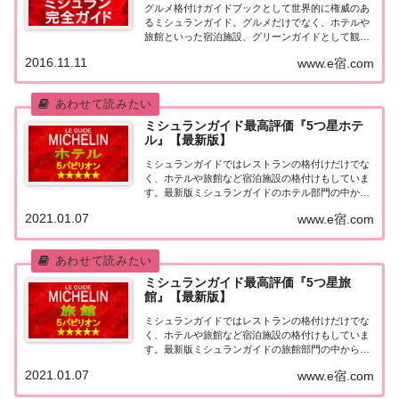
グルメ格付けガイドブックとして世界的に権威のあ
るミシュランガイド。グルメだけでなく、ホテルや
旅館といった宿泊施設、グリーンガイドとして観光
スポットなどのガイドブックも展開しています。日
2016.11.11
www.e宿.com
本版としては、2007年11月20日に「ミシュランガイ
ド東京版2008」が発売されてからエリアを...
ミシュランガイド最高評価『5つ星ホテ
ル』【最新版】
ミシュランガイドではレストランの格付けだけでな
く、ホテルや旅館など宿泊施設の格付けもしていま
す。最新版ミシュランガイドのホテル部門の中から
最高評価の『5つ星★★★★★』を獲得したホテル
2021.01.07
www.e宿.com
をまとめてみました♪ いずれのホテルも人気ランキ
ングなどで常に上位を賑わす有名ホテル。各ホテル
の...
ミシュランガイド最高評価『5つ星旅
館』【最新版】
ミシュランガイドではレストランの格付けだけでな
く、ホテルや旅館など宿泊施設の格付けもしていま
す。最新版ミシュランガイドの旅館部門の中から最
高評価の『5つ星★★★★★』を獲得した旅館をま
2021.01.07
www.e宿.com
とめてみました♪ いずれも人気ランキングなどで常
に上位を賑わす有名旅館。各旅館の情報と口コミ評