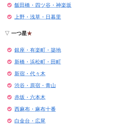
飯田橋・四ツ谷・神楽坂
上野・浅草・日暮里
▽
一つ星
★
銀座・有楽町・築地
新橋・浜松町・田町
新宿・代々木
渋谷・原宿・青山
赤坂・六本木
西麻布・麻布十番
白金台・広尾