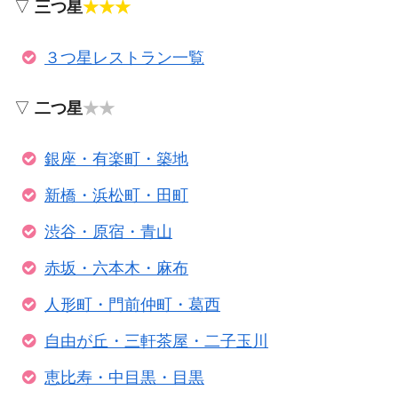
▽
三つ星
★★★
３つ星レストラン一覧
▽
二つ星
★★
銀座・有楽町・築地
新橋・浜松町・田町
渋谷・原宿・青山
赤坂・六本木・麻布
人形町・門前仲町・葛西
自由が丘・三軒茶屋・二子玉川
恵比寿・中目黒・目黒