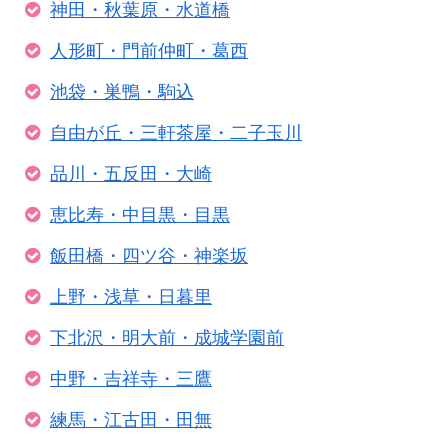
神田・秋葉原・水道橋
人形町・門前仲町・葛西
池袋・巣鴨・駒込
自由が丘・三軒茶屋・二子玉川
品川・五反田・大崎
恵比寿・中目黒・目黒
飯田橋・四ツ谷・神楽坂
上野・浅草・日暮里
下北沢・明大前・成城学園前
中野・吉祥寺・三鷹
練馬・江古田・田無