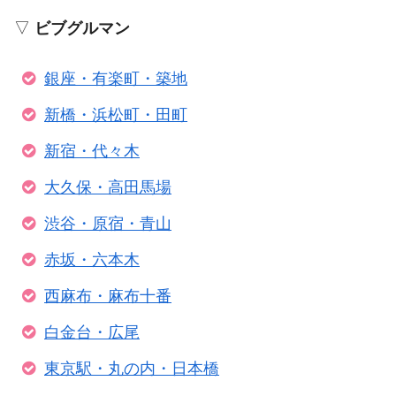
▽
ビブグルマン
銀座・有楽町・築地
新橋・浜松町・田町
新宿・代々木
大久保・高田馬場
渋谷・原宿・青山
赤坂・六本木
西麻布・麻布十番
白金台・広尾
東京駅・丸の内・日本橋