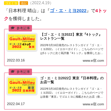
（2022.4.19）
ゴエミヨ
追記
「日本料理 晴山」は『
ゴ・エ・ミヨ2022
』で
4トッ
ク
を獲得しました。
【ゴ・エ・ミヨ2022】東京『4トック』
レストラン一覧
2022年3月16日発売のレストランガイド『ゴ・エ・
ミヨ2022』（イエローガイド）。こちらのページで
は5トックに次ぐ高評価『4トック』を獲得したお店
（飲食店・レストラン）のうち、『東京エリア』に
2022.03.16
www.e宿.com
ついて一覧にまとめました。ゴエミヨ2022『4トッ
ク』東京関東「東京エリア」で「ゴ・...
ゴ・エ・ミヨ2022】東京『日本料理』の
お店一覧
2022年3月16日発売のレストランガイド『ゴ・エ・
ミヨ2022』（イエローガイド）。こちらのページで
は首都『東京』でゴエミヨに掲載されたお店（飲食
店・レストラン）のうち「日本料理（和食）」のお
2022.04.17
www.e宿.com
店を一覧にまとめました。ゴエミヨ2022『東京』日
本料理関東「東京エリア」で「ゴ・エ・...