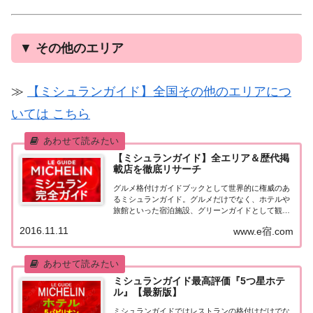
▼
その他のエリア
≫
【ミシュランガイド】全国その他のエリアにつ
いては こちら
【ミシュランガイド】全エリア＆歴代掲
載店を徹底リサーチ
グルメ格付けガイドブックとして世界的に権威のあ
るミシュランガイド。グルメだけでなく、ホテルや
旅館といった宿泊施設、グリーンガイドとして観光
スポットなどのガイドブックも展開しています。日
2016.11.11
www.e宿.com
本版としては、2007年11月20日に「ミシュランガイ
ド東京版2008」が発売されてからエリアを...
ミシュランガイド最高評価『5つ星ホテ
ル』【最新版】
ミシュランガイドではレストランの格付けだけでな