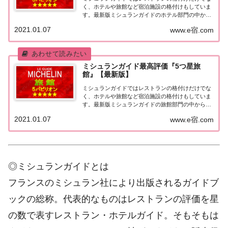
く、ホテルや旅館など宿泊施設の格付けもしていま
す。最新版ミシュランガイドのホテル部門の中から
最高評価の『5つ星★★★★★』を獲得したホテル
2021.01.07
www.e宿.com
をまとめてみました♪ いずれのホテルも人気ランキ
ングなどで常に上位を賑わす有名ホテル。各ホテル
の...
ミシュランガイド最高評価『5つ星旅
館』【最新版】
ミシュランガイドではレストランの格付けだけでな
く、ホテルや旅館など宿泊施設の格付けもしていま
す。最新版ミシュランガイドの旅館部門の中から最
高評価の『5つ星★★★★★』を獲得した旅館をま
2021.01.07
www.e宿.com
とめてみました♪ いずれも人気ランキングなどで常
に上位を賑わす有名旅館。各旅館の情報と口コミ評
価...
◎ミシュランガイドとは
フランスのミシュラン社により出版されるガイドブ
ックの総称。代表的なものはレストランの評価を星
の数で表すレストラン・ホテルガイド。そもそもは