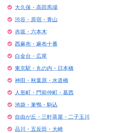
大久保・高田馬場
渋谷・原宿・青山
赤坂・六本木
西麻布・麻布十番
白金台・広尾
東京駅・丸の内・日本橋
神田・秋葉原・水道橋
人形町・門前仲町・葛西
池袋・巣鴨・駒込
自由が丘・三軒茶屋・二子玉川
品川・五反田・大崎