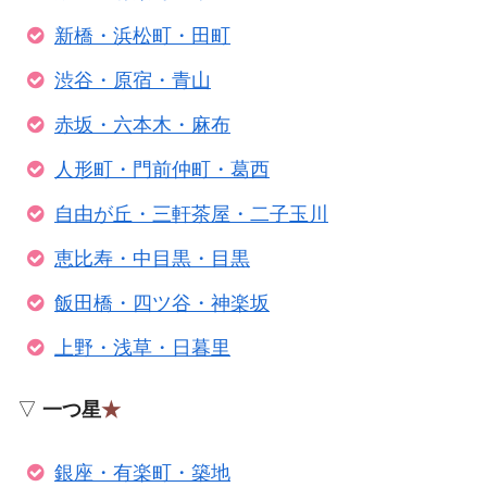
新橋・浜松町・田町
渋谷・原宿・青山
赤坂・六本木・麻布
人形町・門前仲町・葛西
自由が丘・三軒茶屋・二子玉川
恵比寿・中目黒・目黒
飯田橋・四ツ谷・神楽坂
上野・浅草・日暮里
▽
一つ星
★
銀座・有楽町・築地