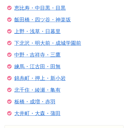
恵比寿・中目黒・目黒
飯田橋・四ツ谷・神楽坂
上野・浅草・日暮里
下北沢・明大前・成城学園前
中野・吉祥寺・三鷹
練馬・江古田・田無
錦糸町・押上・新小岩
北千住・綾瀬・亀有
板橋・成増・赤羽
大井町・大森・蒲田