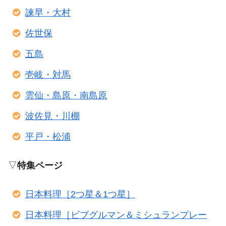
諫早・大村
佐世保
五島
壱岐・対馬
雲仙・島原・南島原
波佐見・川棚
平戸・松浦
▽
特集ページ
日本料理［2つ星＆1つ星］
日本料理［ビブグルマン＆ミシュランプレー