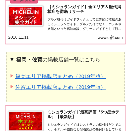
【ミシュランガイド】全エリア＆歴代掲
載店を徹底リサーチ
グルメ格付けガイドブックとして世界的に権威のあ
るミシュランガイド。グルメだけでなく、ホテルや
旅館といった宿泊施設、グリーンガイドとして観光
スポットなどのガイドブックも展開しています。日
2016.11.11
www.e宿.com
本版としては、2007年11月20日に「ミシュランガイ
ド東京版2008」が発売されてからエリアを...
▼
福岡・佐賀
の掲載店舗一覧はこちら
福岡エリア掲載店まとめ（2019年版）
佐賀エリア掲載店まとめ（2019年版）
ミシュランガイド最高評価『5つ星ホテ
ル』【最新版】
ミシュランガイドではレストランの格付けだけでな
く、ホテルや旅館など宿泊施設の格付けもしていま