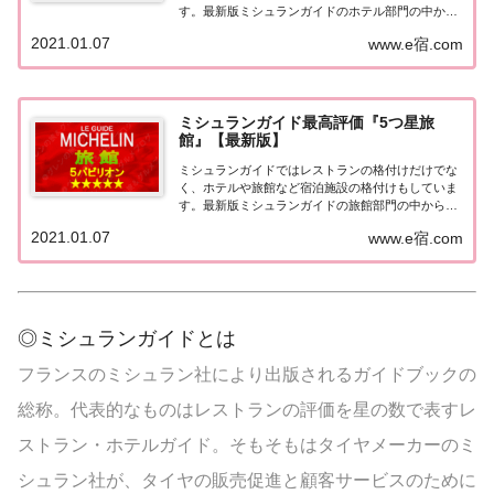
す。最新版ミシュランガイドのホテル部門の中から
最高評価の『5つ星★★★★★』を獲得したホテル
2021.01.07
www.e宿.com
をまとめてみました♪ いずれのホテルも人気ランキ
ングなどで常に上位を賑わす有名ホテル。各ホテル
の...
ミシュランガイド最高評価『5つ星旅
館』【最新版】
ミシュランガイドではレストランの格付けだけでな
く、ホテルや旅館など宿泊施設の格付けもしていま
す。最新版ミシュランガイドの旅館部門の中から最
高評価の『5つ星★★★★★』を獲得した旅館をま
2021.01.07
www.e宿.com
とめてみました♪ いずれも人気ランキングなどで常
に上位を賑わす有名旅館。各旅館の情報と口コミ評
価...
◎ミシュランガイドとは
フランスのミシュラン社により出版されるガイドブックの
総称。代表的なものはレストランの評価を星の数で表すレ
ストラン・ホテルガイド。そもそもはタイヤメーカーのミ
シュラン社が、タイヤの販売促進と顧客サービスのために