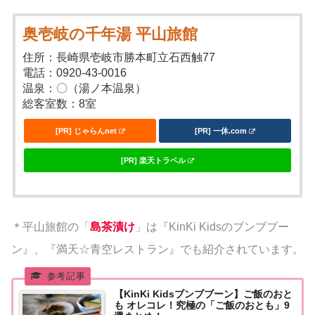
奥壱岐の千年湯 平山旅館
住所：長崎県壱岐市勝本町立石西触77
電話：0920-43-0016
温泉：〇（湯ノ本温泉）
総客室数：8室
[PR] じゃらんnet
[PR] 一休.com
[PR] 楽天トラベル
＊平山旅館の「
島茶漬け
」は『KinKi Kidsのブンブブー
ン』、『満天☆青空レストラン』でも紹介されています。
【KinKi Kidsブンブブーン】ご飯のおと
も オレコレ！究極の「ご飯のおとも」9