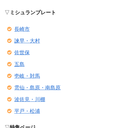
▽
ミシュランプレート
長崎市
諫早・大村
佐世保
五島
壱岐・対馬
雲仙・島原・南島原
波佐見・川棚
平戸・松浦
▽
特集ページ