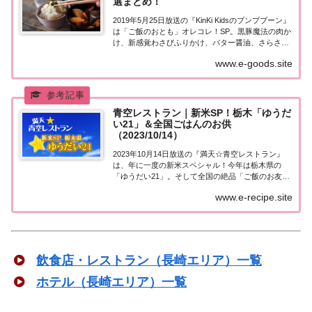
選まとめ！
2019年5月25日放送の『KinKi Kidsのブンブブーン』
は「ご飯のおとも」オレコレ！SP。黒豚魔法の肉か
け、新感覚わさびふりかけ、バター醤油、さらさら
コンビーフ、ファーストクラスの島茶漬け、日本一
www.e-goods.site
の鰹節など食のプロたちが選び抜き、日...
青空レストラン｜新米SP！栃木「ゆうだ
い21」＆全国ごはんのお供
（2023/10/14）
2023年10月14日放送の『満天☆青空レストラン』
は、年に一度の新米スペシャル！今年は栃木県の
「ゆうだい21」。そして全国の絶品「ご飯のお友」
も大集合！紹介された情報をまとめました。新米
www.e-recipe.site
SP「ゆうだい21」今日は年に一度の新米SP！今年
の...
飲食店・レストラン（長崎エリア）一覧
ホテル（長崎エリア）一覧