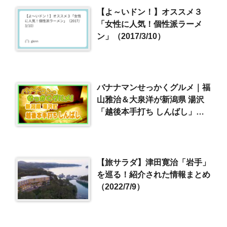
【よ～いドン！】オススメ３
「女性に人気！個性派ラーメ
ン」（2017/3/10）
バナナマンせっかくグルメ｜福
山雅治＆大泉洋が新潟県 湯沢
「越後本手打ち しんばし」名
物へぎそば＆旬の舞茸天
（2025/12/28）
【旅サラダ】津田寛治「岩手」
を巡る！紹介された情報まとめ
（2022/7/9）