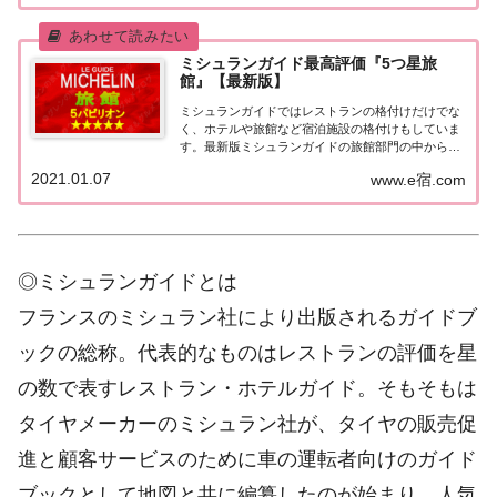
ングなどで常に上位を賑わす有名ホテル。各ホテル
の...
ミシュランガイド最高評価『5つ星旅
館』【最新版】
ミシュランガイドではレストランの格付けだけでな
く、ホテルや旅館など宿泊施設の格付けもしていま
す。最新版ミシュランガイドの旅館部門の中から最
高評価の『5つ星★★★★★』を獲得した旅館をま
2021.01.07
www.e宿.com
とめてみました♪ いずれも人気ランキングなどで常
に上位を賑わす有名旅館。各旅館の情報と口コミ評
価...
◎ミシュランガイドとは
フランスのミシュラン社により出版されるガイドブ
ックの総称。代表的なものはレストランの評価を星
の数で表すレストラン・ホテルガイド。そもそもは
タイヤメーカーのミシュラン社が、タイヤの販売促
進と顧客サービスのために車の運転者向けのガイド
ブックとして地図と共に編纂したのが始まり。人気