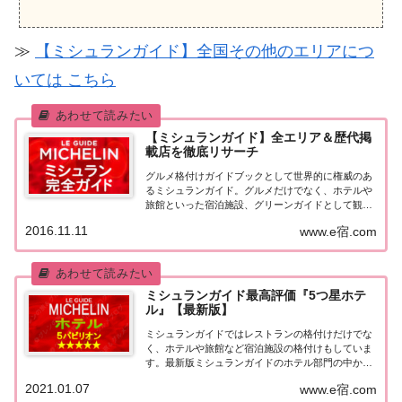
≫
【ミシュランガイド】全国その他のエリアにつ
いては こちら
【ミシュランガイド】全エリア＆歴代掲
載店を徹底リサーチ
グルメ格付けガイドブックとして世界的に権威のあ
るミシュランガイド。グルメだけでなく、ホテルや
旅館といった宿泊施設、グリーンガイドとして観光
スポットなどのガイドブックも展開しています。日
2016.11.11
www.e宿.com
本版としては、2007年11月20日に「ミシュランガイ
ド東京版2008」が発売されてからエリアを...
ミシュランガイド最高評価『5つ星ホテ
ル』【最新版】
ミシュランガイドではレストランの格付けだけでな
く、ホテルや旅館など宿泊施設の格付けもしていま
す。最新版ミシュランガイドのホテル部門の中から
最高評価の『5つ星★★★★★』を獲得したホテル
2021.01.07
www.e宿.com
をまとめてみました♪ いずれのホテルも人気ランキ