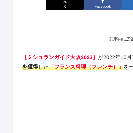
X
Facebook
記事内に広
【
ミシュランガイド大阪2023
】
が2022年1
を獲得
した
「フランス料理（フレンチ）」
を