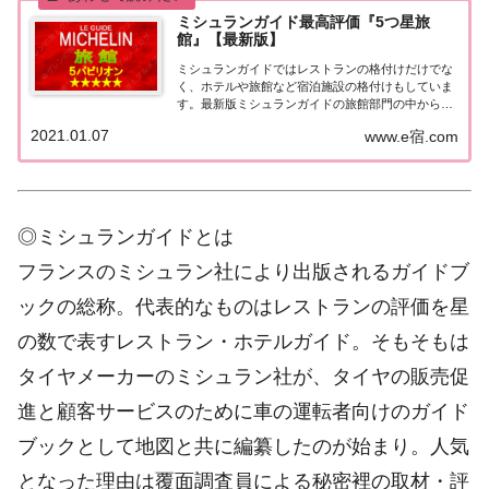
ミシュランガイド最高評価『5つ星旅
館』【最新版】
ミシュランガイドではレストランの格付けだけでな
く、ホテルや旅館など宿泊施設の格付けもしていま
す。最新版ミシュランガイドの旅館部門の中から最
高評価の『5つ星★★★★★』を獲得した旅館をま
2021.01.07
www.e宿.com
とめてみました♪ いずれも人気ランキングなどで常
に上位を賑わす有名旅館。各旅館の情報と口コミ評
価...
◎ミシュランガイドとは
フランスのミシュラン社により出版されるガイドブ
ックの総称。代表的なものはレストランの評価を星
の数で表すレストラン・ホテルガイド。そもそもは
タイヤメーカーのミシュラン社が、タイヤの販売促
進と顧客サービスのために車の運転者向けのガイド
ブックとして地図と共に編纂したのが始まり。人気
となった理由は覆面調査員による秘密裡の取材・評