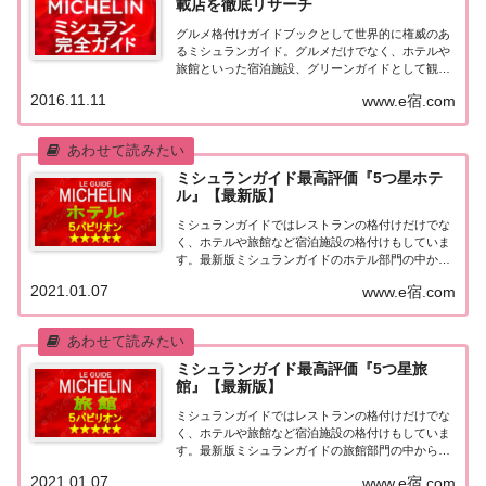
載店を徹底リサーチ
グルメ格付けガイドブックとして世界的に権威のあ
るミシュランガイド。グルメだけでなく、ホテルや
旅館といった宿泊施設、グリーンガイドとして観光
スポットなどのガイドブックも展開しています。日
2016.11.11
www.e宿.com
本版としては、2007年11月20日に「ミシュランガイ
ド東京版2008」が発売されてからエリアを...
ミシュランガイド最高評価『5つ星ホテ
ル』【最新版】
ミシュランガイドではレストランの格付けだけでな
く、ホテルや旅館など宿泊施設の格付けもしていま
す。最新版ミシュランガイドのホテル部門の中から
最高評価の『5つ星★★★★★』を獲得したホテル
2021.01.07
www.e宿.com
をまとめてみました♪ いずれのホテルも人気ランキ
ングなどで常に上位を賑わす有名ホテル。各ホテル
の...
ミシュランガイド最高評価『5つ星旅
館』【最新版】
ミシュランガイドではレストランの格付けだけでな
く、ホテルや旅館など宿泊施設の格付けもしていま
す。最新版ミシュランガイドの旅館部門の中から最
高評価の『5つ星★★★★★』を獲得した旅館をま
2021.01.07
www.e宿.com
とめてみました♪ いずれも人気ランキングなどで常