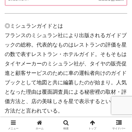
に上位を賑わす有名旅館。各旅館の情報と口コミ評
価...
◎ミシュランガイドとは
フランスのミシュラン社により出版されるガイドブ
ックの総称。代表的なものはレストランの評価を星
の数で表すレストラン・ホテルガイド。そもそもは
タイヤメーカーのミシュラン社が、タイヤの販売促
進と顧客サービスのために車の運転者向けのガイド
ブックとして地図と共に編纂したのが始まり。人気
となった理由は覆面調査員による秘密裡の取材・評
価方法と、店の美味しさを星で表示するという評価
方法だと言われている。
▽全国のトレンド宿
メニュー
ホーム
検索
トップ
サイドバー