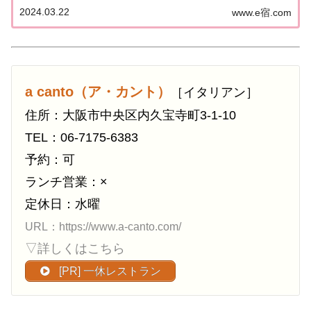
ンのうちイタリア料理（イタリアン）のお店を一覧
2024.03.22
www.e宿.com
にまとめました。ゴエミヨ2024『大阪』イタリア料
理関西「大阪エリア」で「ゴ・エ・ミヨ...
a canto（ア・カント）
［イタリアン］
住所：大阪市中央区内久宝寺町3-1-10
TEL：06-7175-6383
予約：可
ランチ営業：×
定休日：水曜
URL：https://www.a-canto.com/
▽詳しくはこちら
[PR] 一休レストラン