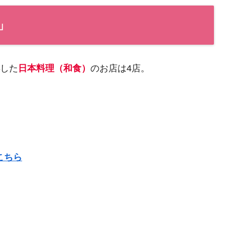
」
した
日本料理（和食）
のお店は4店。
こちら