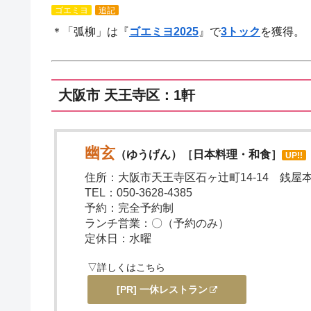
ゴエミヨ
追記
＊「弧柳」は『
ゴエミヨ2025
』で
3トック
を獲得。
大阪市 天王寺区：1軒
幽玄
（ゆうげん）［日本料理・和食］
UP!!
住所：大阪市天王寺区石ヶ辻町14-14 銭屋本舗
TEL：050-3628-4385
予約：完全予約制
ランチ営業：〇（予約のみ）
定休日：水曜
▽詳しくはこちら
[PR] 一休レストラン