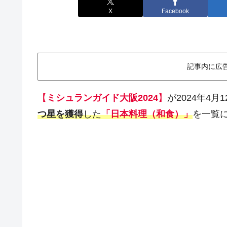
X
Facebook
記事内に広
【
ミシュランガイド大阪2024
】
が2024年4
つ星を獲得
した
「日本料理（和食）」
を一覧