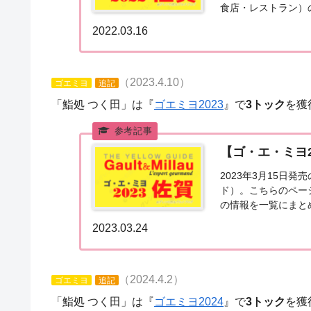
食店・レストラン）
州「佐賀エリア」で「
2022.03.16
（2023.4.10）
ゴエミヨ
追記
「鮨処 つく田」は『
ゴエミヨ2023
』で
3トック
を獲
【ゴ・エ・ミヨ
2023年3月15日
ド）。こちらのペー
の情報を一覧にまと
「ゴ・エ・ミヨ202
2023.03.24
（2024.4.2）
ゴエミヨ
追記
「鮨処 つく田」は『
ゴエミヨ2024
』で
3トック
を獲