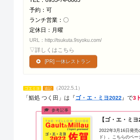
TEL：0955-74-6665
予約：可
ランチ営業：〇
定休日：月曜
URL：http://tsukuta.9syoku.com/
▽詳しくはこちら
[PR] 一休レストラン
（2022.5.1）
ゴエミヨ
追記
「鮨処 つく田」は『
ゴ・エ・ミヨ2022
』で
3
【ゴ・エ・ミヨ
2022年3月16日
ド）。こちらのペー