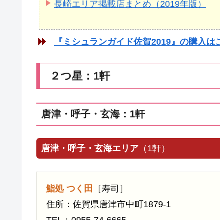
長崎エリア掲載店まとめ（2019年版）
『ミシュランガイド佐賀2019』の購入は
２つ星：1軒
唐津・呼子・玄海：1軒
唐津・呼子・玄海エリア
（1軒）
鮨処 つく田
［寿司］
住所：佐賀県唐津市中町1879-1