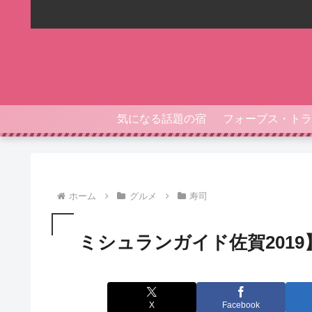
気になる話題の宿
ホーム
グルメ
寿司
ミシュランガイド佐賀201
X
Facebook