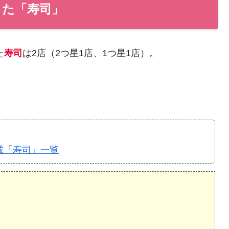
した「寿司」
た
寿司
は2店（2つ星1店、1つ星1店）。
載「寿司」一覧