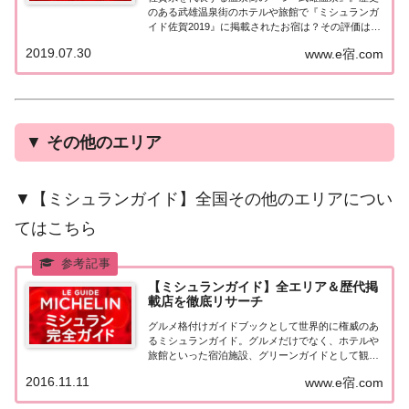
のある武雄温泉街のホテルや旅館で『ミシュランガ
イド佐賀2019』に掲載されたお宿は？その評価は？
まとめてみました♪ミシュランガイド佐賀2019［武
2019.07.30
www.e宿.com
雄温泉］ミシュランガイド佐賀2019とは？2019年7
月13日に発売された「ミシュランガ...
▼
その他のエリア
▼【ミシュランガイド】全国その他のエリアについ
てはこちら
【ミシュランガイド】全エリア＆歴代掲
載店を徹底リサーチ
グルメ格付けガイドブックとして世界的に権威のあ
るミシュランガイド。グルメだけでなく、ホテルや
旅館といった宿泊施設、グリーンガイドとして観光
スポットなどのガイドブックも展開しています。日
2016.11.11
www.e宿.com
本版としては、2007年11月20日に「ミシュランガイ
ド東京版2008」が発売されてからエリアを...