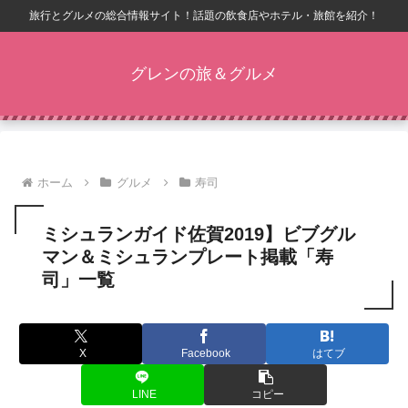
旅行とグルメの総合情報サイト！話題の飲食店やホテル・旅館を紹介！
グレンの旅＆グルメ
ホーム
グルメ
寿司
ミシュランガイド佐賀2019】ビブグル
マン＆ミシュランプレート掲載「寿
司」一覧
X
Facebook
はてブ
LINE
コピー