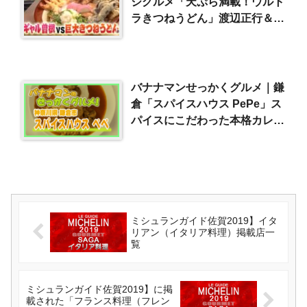
ジグルメ「天ぷら満載！ウルト
ラきつねうどん」渡辺正行＆小
倉久寛
バナナマンせっかくグルメ｜鎌
倉「スパイスハウス PePe」ス
パイスにこだわった本格カレー
｜阿部寛＆道枝駿佑
（2025/4/13）
ミシュランガイド佐賀2019】イタ
リアン（イタリア料理）掲載店一
覧
ミシュランガイド佐賀2019】に掲
載された「フランス料理（フレン