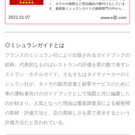
く、ホテルや旅館など宿泊施設の格付けもしていま
す。最新版ミシュランガイドの旅館部門の中から最
高評価の『5つ星★★★★★』を獲得した旅館をま
2021.01.07
www.e宿.com
とめてみました♪ いずれも人気ランキングなどで常
に上位を賑わす有名旅館。各旅館の情報と口コミ評
価...
◎ミシュランガイドとは
フランスのミシュラン社により出版されるガイドブックの
総称。代表的なものはレストランの評価を星の数で表すレ
ストラン・ホテルガイド。そもそもはタイヤメーカーのミ
シュラン社が、タイヤの販売促進と顧客サービスのために
車の運転者向けのガイドブックとして地図と共に編纂した
のが始まり。人気となった理由は覆面調査員による秘密裡
の取材・評価方法と、店の美味しさを星で表示するという
評価方法だと言われている。