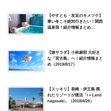
【やすとも・友近のキメツケ】
寒い冬こそ絶対行きたい！関西
温泉宿！紹介情報まとめ
（2023/2/14）
【旅サラダ】小林麻耶 大好き
な「宮古島」へ！紹介情報まと
め（2019/8/17）
【スッキリ】長崎・伊王島 廃
れたリゾートが復活「i＋Land
nagasaki」（2018/4/26）