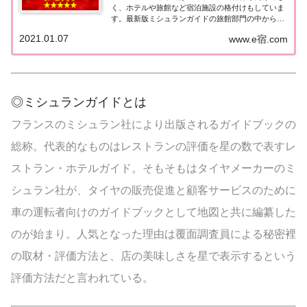
く、ホテルや旅館など宿泊施設の格付けもしていま
す。最新版ミシュランガイドの旅館部門の中から最
高評価の『5つ星★★★★★』を獲得した旅館をま
2021.01.07
www.e宿.com
とめてみました♪ いずれも人気ランキングなどで常
に上位を賑わす有名旅館。各旅館の情報と口コミ評
価...
◎ミシュランガイドとは
フランスのミシュラン社により出版されるガイドブックの
総称。代表的なものはレストランの評価を星の数で表すレ
ストラン・ホテルガイド。そもそもはタイヤメーカーのミ
シュラン社が、タイヤの販売促進と顧客サービスのために
車の運転者向けのガイドブックとして地図と共に編纂した
のが始まり。人気となった理由は覆面調査員による秘密裡
の取材・評価方法と、店の美味しさを星で表示するという
評価方法だと言われている。