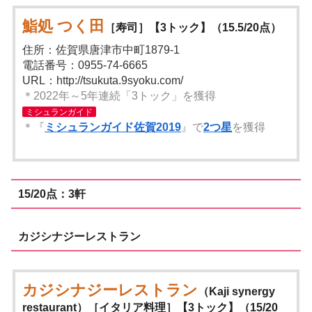
鮨処 つく田
［寿司］【3トック】（15.5/20点）
住所：佐賀県唐津市中町1879-1
電話番号：0955-74-6665
URL：http://tsukuta.9syoku.com/
＊2022年～5年連続「3トック」を獲得
ミシュランガイド
＊『
ミシュランガイド佐賀2019
』で
2つ星
を獲得
15/20点：3軒
カジシナジーレストラン
カジシナジーレストラン
（Kaji synergy
restaurant）［イタリア料理］【3トック】（15/20