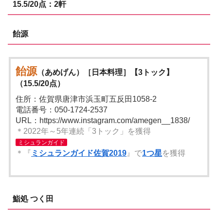
15.5/20点：2軒
飴源
飴源
（あめげん）［日本料理］【3トック】
（15.5/20点）
住所：佐賀県唐津市浜玉町五反田1058-2
電話番号：050-1724-2537
URL：https://www.instagram.com/amegen__1838/
＊2022年～5年連続「3トック」を獲得
ミシュランガイド
＊『
ミシュランガイド佐賀2019
』で
1つ星
を獲得
鮨処 つく田