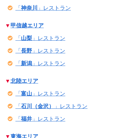
「
神奈川
」レストラン
▼
甲信越エリア
「
山梨
」レストラン
「
長野
」レストラン
「
新潟
」レストラン
▼
北陸エリア
「
富山
」レストラン
「
石川（金沢）
」レストラン
「
福井
」レストラン
▼
東海エリア