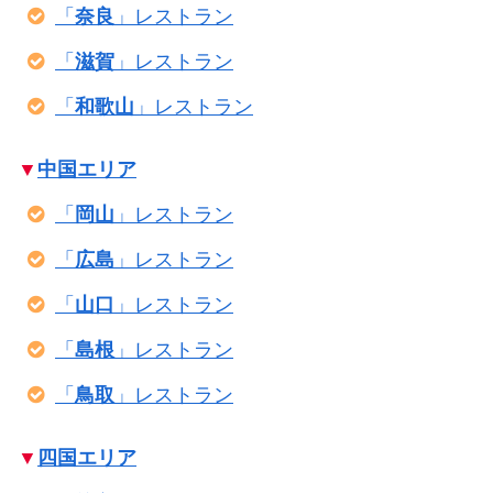
「
奈良
」レストラン
「
滋賀
」レストラン
「
和歌山
」レストラン
▼
中国エリア
「
岡山
」レストラン
「
広島
」レストラン
「
山口
」レストラン
「
島根
」レストラン
「
鳥取
」レストラン
▼
四国エリア