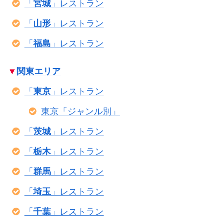
「
宮城
」レストラン
「
山形
」レストラン
「
福島
」レストラン
▼
関東エリア
「
東京
」レストラン
東京「ジャンル別」
「
茨城
」レストラン
「
栃木
」レストラン
「
群馬
」レストラン
「
埼玉
」レストラン
「
千葉
」レストラン