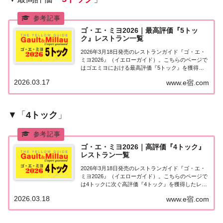
ゴ・エ・ミヨ2026｜最高評価『5トッ
ク』レストラン一覧
2026年3月18日発売のレストランガイド『ゴ・エ・
ミヨ2026』（イエローガイド）。こちらのページで
はゴエミヨにおける最高評価『5トック』を獲得し
たお店（飲食店・レストラン）を一覧にまとめまし
2026.03.17
www.e宿.com
た。ゴエミヨ2026『5トック』レストランゴ・エ・
ミヨ2026で、ゴエミヨ（ゴーミヨ）...
▼「
4トック
」
ゴ・エ・ミヨ2026｜高評価『4トック』
レストラン一覧
2026年3月18日発売のレストランガイド『ゴ・エ・
ミヨ2026』（イエローガイド）。こちらのページで
は4トックに次ぐ高評価『4トック』を獲得したレス
トランを一覧にまとめました。ゴエミヨ2026『4ト
2026.03.18
www.e宿.com
ック』ゴ・エ・ミヨ2026で『4トック』を獲得した
お店は46軒。2025年版と比...