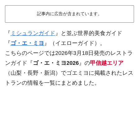
記事内に広告が含まれています。
『
ミシュランガイド
』と並ぶ世界的美食ガイド
『
ゴ・エ・ミヨ
』（イエローガイド）。
こちらのページでは2026年3月18日発売のレストラ
ンガイド『
ゴ・エ・ミヨ2026
』の
甲信越エリア
（山梨・長野・新潟）でゴエミヨに掲載されたレス
トランの情報を一覧にまとめました。