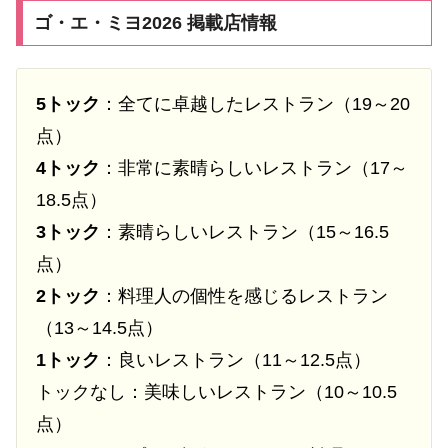
ゴ・エ・ミヨ2026 掲載店情報
5トック
：全てに卓越したレストラン（19～20
点）
4トック
：非常に素晴らしいレストラン（17～
18.5点）
3トック
：素晴らしいレストラン（15～16.5
点）
2トック
：料理人の個性を感じるレストラン
（13～14.5点）
1トック
：良いレストラン（11～12.5点）
トックなし：美味しいレストラン（10～10.5
点）