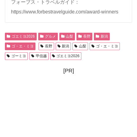
フォーブス・トラベルガイド：
https://www.forbestravelguide.com/award-winners
ゴエミヨ2026
グルメ
山梨
長野
新潟
ゴ・エ・ミヨ
長野
新潟
山梨
ゴ・エ・ミヨ
ゴーミヨ
甲信越
ゴエミヨ2026
[PR]