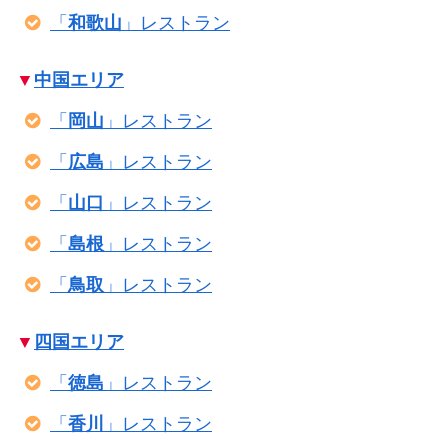
「
和歌山
」レストラン
▼
中国エリア
「
岡山
」レストラン
「
広島
」レストラン
「
山口
」レストラン
「
島根
」レストラン
「
鳥取
」レストラン
▼
四国エリア
「
徳島
」レストラン
「
香川
」レストラン