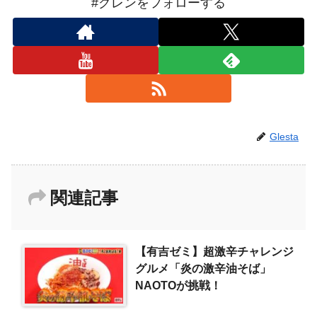
#グレンをフォローする
Glesta
関連記事
【有吉ゼミ】超激辛チャレンジ
グルメ「炎の激辛油そば」
NAOTOが挑戦！