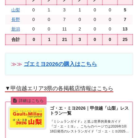
山梨
0
1
3
1
0
0
5
長野
0
0
7
0
0
0
7
新潟
0
0
11
2
0
0
13
合計
0
1
21
3
0
0
25
≫≫
ゴエミヨ2026の購入はこちら
▼甲信越エリア3県の各掲載店情報はこちら
ゴ・エ・ミヨ2026｜甲信越「山梨」レス
トラン一覧
『ミシュランガイド』と並ぶ世界的美食ガイド
『ゴ・エ・ミヨ』。こちらのページでは2026年3月
18日発売のレストランガイド『ゴ・エ・ミヨ2025』
の甲信越エリア『山梨県』に掲載されたレストラン