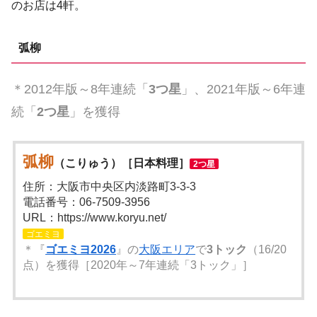
のお店は4軒。
弧柳
＊2012年版～8年連続「
3つ星
」、2021年版～6年連
続「
2つ星
」を獲得
弧柳
（こりゅう）［日本料理］
2つ星
住所：大阪市中央区内淡路町3-3-3
電話番号：06-7509-3956
URL：https://www.koryu.net/
ゴエミヨ
＊『
ゴエミヨ2026
』の
大阪エリア
で
3トック
（16/20
点）を獲得［2020年～7年連続「3トック」］