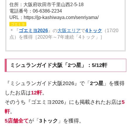
住所：大阪府吹田市千里山西2-5-18
電話番号：06-6386-2234
URL：https://jp-kashiwaya.com/senriyama/
ゴエミヨ
＊『
ゴエミヨ2026
』の
大阪エリア
で
4トック
（17/20
点）を獲得［2020年～7年連続「4トック」］
ミシュランガイド大阪「2つ星」：5/12軒
『ミシュランガイド大阪2026』で「
2つ星
」を獲得
したお店は
12軒
。
そのうち『ゴエミヨ2026』にも掲載されたお店は
5
軒
。
5店舗全て
が「
3トック
」を獲得。