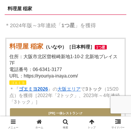
料理屋 稲家
＊2024年版～3年連続「
1つ星
」を獲得
料理屋 稲家
（いなや）［日本料理］
1つ星
住所：大阪市北区曽根崎新地1-10-2 北新地プレイス
7F
電話番号：06-6341-3177
URL：https://ryouriya-inaya.com/
ゴエミヨ
＊『
ゴエミヨ2026
』の
大阪エリア
で
3トック
（15/20
点）を獲得［2022年「2トック」、2023年～4年連続
「3トック」］
[PR] 一休レストラン
メニュー
ホーム
検索
トップ
サイドバー