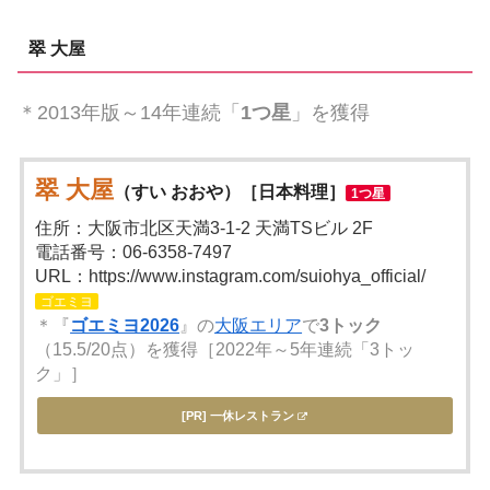
翠 大屋
＊2013年版～14年連続「
1つ星
」を獲得
翠 大屋
（すい おおや）［日本料理］
1つ星
住所：大阪市北区天満3-1-2 天満TSビル 2F
電話番号：06-6358-7497
URL：https://www.instagram.com/suiohya_official/
ゴエミヨ
＊『
ゴエミヨ2026
』の
大阪エリア
で
3トック
（15.5/20点）を獲得［2022年～5年連続「3トッ
ク」］
[PR] 一休レストラン