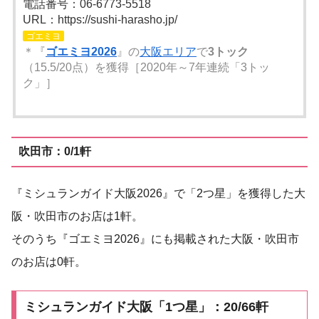
電話番号：06-6773-5518
URL：https://sushi-harasho.jp/
ゴエミヨ
＊『
ゴエミヨ2026
』の
大阪エリア
で
3トック
（15.5/20点）を獲得［2020年～7年連続「3トッ
ク」］
吹田市：0/1軒
『ミシュランガイド大阪2026』で「2つ星」を獲得した大
阪・吹田市のお店は1軒。
そのうち『ゴエミヨ2026』にも掲載された大阪・吹田市
のお店は0軒。
ミシュランガイド大阪「1つ星」：20/66軒