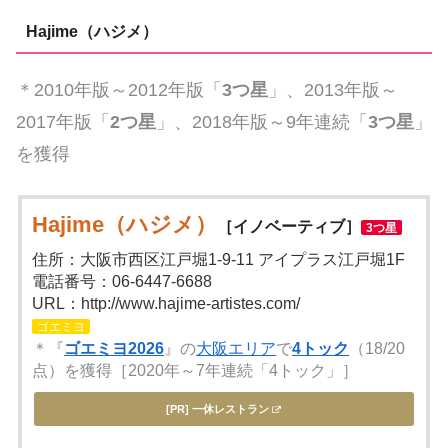
Hajime（ハジメ）
＊2010年版～2012年版「
3つ星
」、2013年版～
2017年版「
2つ星
」、2018年版～9年連続「
3つ星
」
を獲得
Hajime（ハジメ）
［イノベーティブ］
3つ星
住所：大阪市西区江戸堀1-9-11 アイプラス江戸堀1F
電話番号：06-6447-6688
URL：http://www.hajime-artistes.com/
ゴエミヨ
＊『
ゴエミヨ2026
』の
大阪エリア
で
4トック
（18/20
点）を獲得［2020年～7年連続「4トック」］
[PR] 一休レストラン