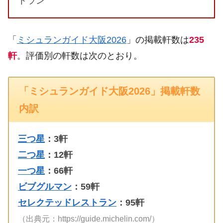
トラン
「
ミシュランガイド大阪2026
」の掲載軒数は
235
軒
。評価別の軒数は次のとおり。
「ミシュランガイド大阪2026」掲載軒数
内訳
三つ星
：3軒
二つ星
：12軒
一つ星
：66軒
ビブグルマン
：59軒
セレクテッドレストラン
：95軒
（出典元：https://guide.michelin.com/）