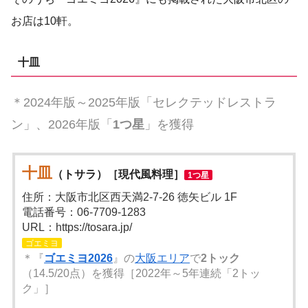
お店は10軒。
十皿
＊2024年版～2025年版「セレクテッドレストラ
ン」、2026年版「
1つ星
」を獲得
十皿
（トサラ）［現代風料理］
1つ星
住所：大阪市北区西天満2-7-26 徳矢ビル 1F
電話番号：06-7709-1283
URL：https://tosara.jp/
ゴエミヨ
＊『
ゴエミヨ2026
』の
大阪エリア
で
2トック
（14.5/20点）を獲得［2022年～5年連続「2トッ
ク」］