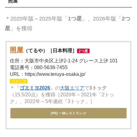
照屋
＊2020年版～2025年版「
1つ星
」、2026年版「
2つ
星
」を獲得
照屋
（てるや）［日本料理］
2つ星
住所：大阪市中央区上汐2-1-24 グレース上汐 101
電話番号：080-5638-7455
URL：https://www.teruya-osaka.jp/
ゴエミヨ
＊『
ゴエミヨ2026
』の
大阪エリア
で
3トック
（15.5/20点）を獲得［2020年～2021年「2トッ
ク」、2022年～5年連続「3トック」］
[PR] 一休レストラン