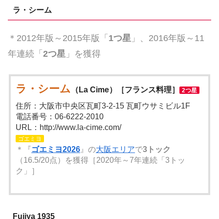
ラ・シーム
＊2012年版～2015年版「
1つ星
」、2016年版～11
年連続「
2つ星
」を獲得
ラ・シーム
（La Cime）［フランス料理］
2つ星
住所：大阪市中央区瓦町3-2-15 瓦町ウサミビル1F
電話番号：06-6222-2010
URL：http://www.la-cime.com/
ゴエミヨ
＊『
ゴエミヨ2026
』の
大阪エリア
で
3トック
（16.5/20点）を獲得［2020年～7年連続「3トッ
ク」］
Fujiya 1935