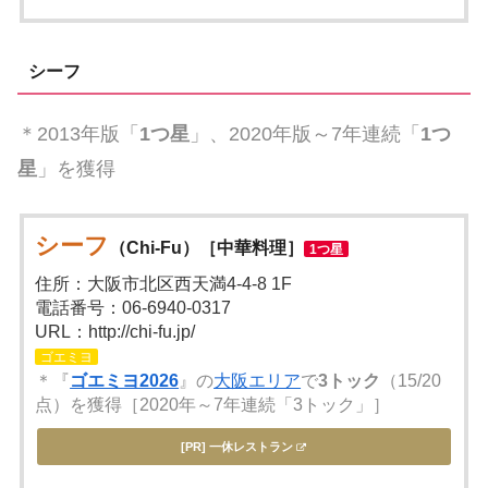
シーフ
＊2013年版「
1つ星
」、2020年版～7年連続「
1つ
星
」を獲得
シーフ
（Chi-Fu）［中華料理］
1つ星
住所：大阪市北区西天満4-4-8 1F
電話番号：06-6940-0317
URL：http://chi-fu.jp/
ゴエミヨ
＊『
ゴエミヨ2026
』の
大阪エリア
で
3トック
（15/20
点）を獲得［2020年～7年連続「3トック」］
[PR] 一休レストラン