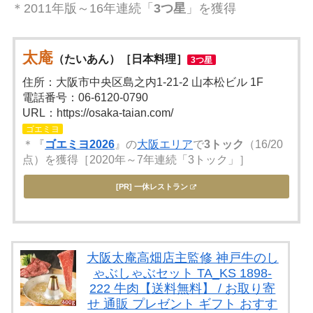
＊2011年版～16年連続「
3つ星
」を獲得
太庵
（たいあん）［日本料理］
3つ星
住所：大阪市中央区島之内1-21-2 山本松ビル 1F
電話番号：06-6120-0790
URL：https://osaka-taian.com/
ゴエミヨ
＊『
ゴエミヨ2026
』の
大阪エリア
で
3トック
（16/20
点）を獲得［2020年～7年連続「3トック」］
[PR] 一休レストラン
大阪太庵高畑店主監修 神戸牛のし
ゃぶしゃぶセット TA_KS 1898-
222 牛肉【送料無料】 / お取り寄
せ 通販 プレゼント ギフト おすす