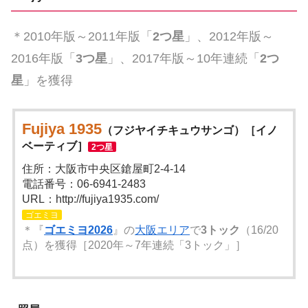
＊2010年版～2011年版「
2つ星
」、2012年版～
2016年版「
3つ星
」、2017年版～10年連続「
2つ
星
」を獲得
Fujiya 1935
（フジヤイチキュウサンゴ）［イノ
ベーティブ］
2つ星
住所：大阪市中央区鎗屋町2-4-14
電話番号：06-6941-2483
URL：http://fujiya1935.com/
ゴエミヨ
＊『
ゴエミヨ2026
』の
大阪エリア
で
3トック
（16/20
点）を獲得［2020年～7年連続「3トック」］