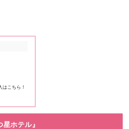
購入はこちら！
め
5つ星ホテル』