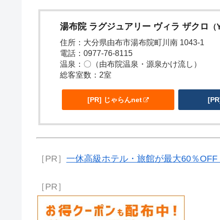
湯布院 ラグジュアリー ヴィラ ザクロ
（Y
住所：大分県由布市湯布院町川南 1043-1
電話：0977-76-8115
温泉：〇（由布院温泉・源泉かけ流し）
総客室数：2室
[PR] じゃらんnet
[P
［PR］
一休高級ホテル・旅館が最大60％OFF
［PR］