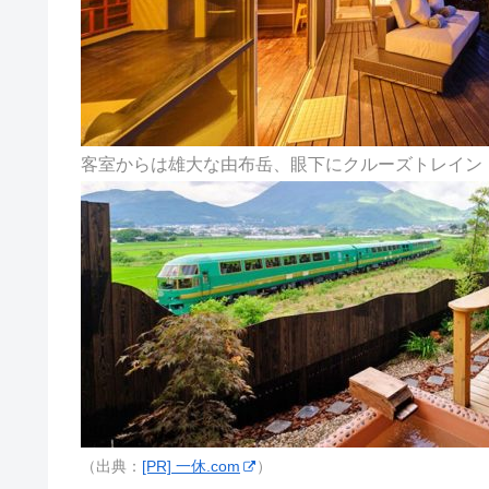
客室からは雄大な由布岳、眼下にクルーズトレイン
（出典：
[PR] 一休.com
）