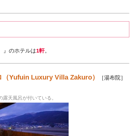
）』のホテルは
1軒
。
n Luxury Villa Zakuro）
［湯布院］
の露天風呂が付いている。