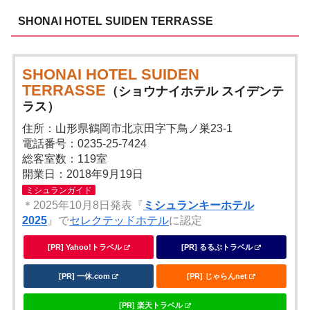
SHONAI HOTEL SUIDEN TERRASSE
SHONAI HOTEL SUIDEN
TERRASSE
（ショウナイホテル スイデンテ
ラス）
住所：山形県鶴岡市北京田字下鳥ノ巣23-1
電話番号：0235-25-7424
総客室数：119室
開業日：2018年9月19日
ミシュランガイド
＊2025年10月8日発表『
ミシュランキーホテル
2025
』で
セレクテッドホテル
に認定
[PR] Yahoo!トラベル
[PR] るるぶトラベル
[PR] 一休.com
[PR] じゃらんnet
[PR] 楽天トラベル