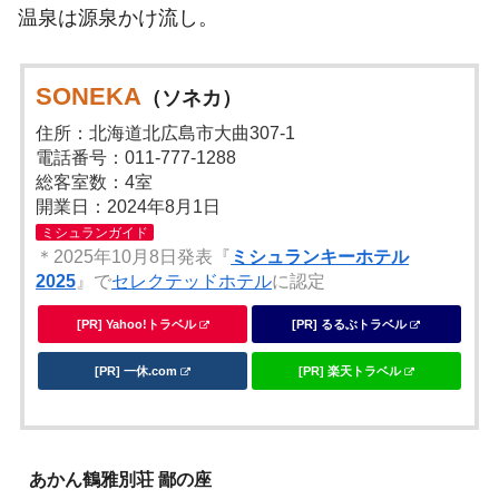
温泉は源泉かけ流し。
SONEKA
（ソネカ）
住所：北海道北広島市大曲307-1
電話番号：011-777-1288
総客室数：4室
開業日：2024年8月1日
ミシュランガイド
＊2025年10月8日発表『
ミシュランキーホテル
2025
』で
セレクテッドホテル
に認定
[PR] Yahoo!トラベル
[PR] るるぶトラベル
[PR] 一休.com
[PR] 楽天トラベル
あかん鶴雅別荘 鄙の座