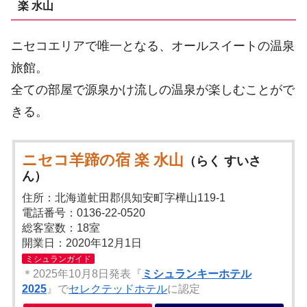
楽 水山
ニセコエリアで唯一となる、オールスイートの温泉
旅館。
全ての部屋で源泉かけ流しの温泉が楽しむことがで
きる。
ニセコ羊蹄の宿 楽 水山
（らく すいさ
ん）
住所：北海道虻田郡倶知安町字樺山119-1
電話番号：0136-22-0520
総客室数：18室
開業日：2020年12月1日
ミシュランガイド
＊2025年10月8日発表『
ミシュランキーホテル
2025
』で
セレクテッドホテル
に認定