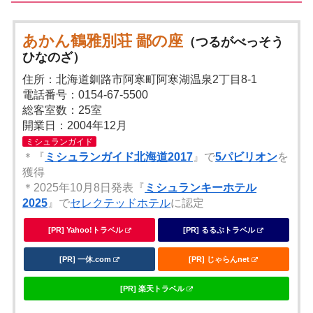
あかん鶴雅別荘 鄙の座
（つるがべっそう
ひなのざ）
住所：北海道釧路市阿寒町阿寒湖温泉2丁目8-1
電話番号：0154-67-5500
総客室数：25室
開業日：2004年12月
ミシュランガイド
＊『
ミシュランガイド北海道2017
』で
5パビリオン
を
獲得
＊2025年10月8日発表『
ミシュランキーホテル
2025
』で
セレクテッドホテル
に認定
[PR] Yahoo!トラベル
[PR] るるぶトラベル
[PR] 一休.com
[PR] じゃらんnet
[PR] 楽天トラベル