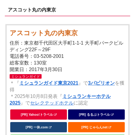
アスコット丸の内東京
アスコット丸の内東京
住所：東京都千代田区大手町1-1-1 大手町パークビル
ディング22F～29F
電話番号：03-5208-2001
総客室数：130室
開業日：2017年3月30日
ミシュランガイド
＊『
ミシュランガイド東京2021
』で
3パビリオン
を獲
得
＊2025年10月8日発表『
ミシュランキーホテル
2025
』で
セレクテッドホテル
に認定
[PR] Yahoo!トラベル
[PR] るるぶトラベル
[PR] 一休.com
[PR] じゃらんnet