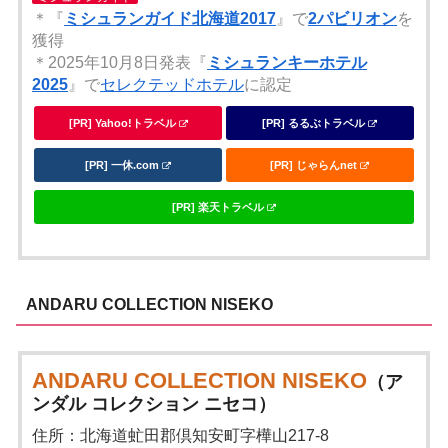
＊『
ミシュランガイド北海道2017
』で
2パビリオン
を
獲得
＊2025年10月8日発表『
ミシュランキーホテル
2025
』で
セレクテッドホテル
に認定
[PR] Yahoo!トラベル
[PR] るるぶトラベル
[PR] 一休.com
[PR] じゃらんnet
[PR] 楽天トラベル
ANDARU COLLECTION NISEKO
ANDARU COLLECTION NISEKO
（ア
ンダル コレクション ニセコ）
住所：北海道虻田郡倶知安町字樺山217-8