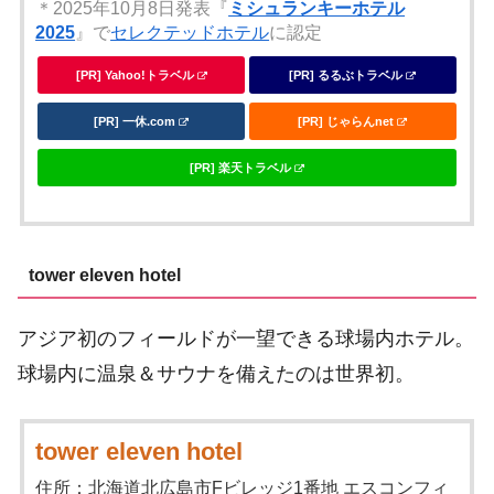
＊2025年10月8日発表『
ミシュランキーホテル
2025
』で
セレクテッドホテル
に認定
[PR] Yahoo!トラベル
[PR] るるぶトラベル
[PR] 一休.com
[PR] じゃらんnet
[PR] 楽天トラベル
tower eleven hotel
アジア初のフィールドが一望できる球場内ホテル。
球場内に温泉＆サウナを備えたのは世界初。
tower eleven hotel
住所：北海道北広島市Fビレッジ1番地 エスコンフィ