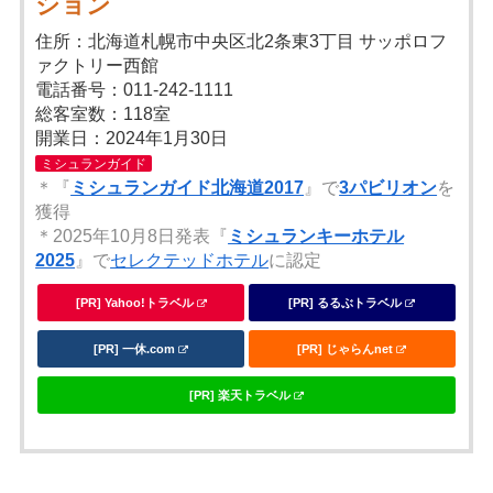
ション
住所：北海道札幌市中央区北2条東3丁目 サッポロフ
ァクトリー西館
電話番号：011-242-1111
総客室数：118室
開業日：2024年1月30日
ミシュランガイド
＊『
ミシュランガイド北海道2017
』で
3パビリオン
を
獲得
＊2025年10月8日発表『
ミシュランキーホテル
2025
』で
セレクテッドホテル
に認定
[PR] Yahoo!トラベル
[PR] るるぶトラベル
[PR] 一休.com
[PR] じゃらんnet
[PR] 楽天トラベル