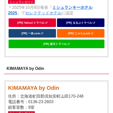
ミシュランガイド
＊2025年10月8日発表『
ミシュランキーホテル
2025
』で
セレクテッドホテル
に認定
[PR] Yahoo!トラベル
[PR] るるぶトラベル
[PR] 一休.com
[PR] じゃらんnet
[PR] 楽天トラベル
KIMAMAYA by Odin
KIMAMAYA by Odin
住所：北海道虻田郡倶知安町山田170-248
電話番号：0136-23-2603
総客室数：9室