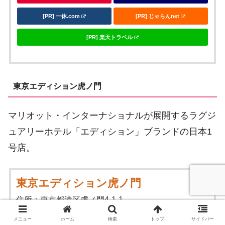
[PR] 一休.com
[PR] じゃらんnet
[PR] 楽天トラベル
東京エディション虎ノ門
マリオット・インターナショナルが展開するラグジ
ュアリーホテル「エディション」ブランドの日本1
号店。
東京エディション虎ノ門
住所：東京都港区虎ノ門4-1-1
電話番号：03-5422-1600
メニュー
ホーム
検索
トップ
サイドバー
総客室数：206室