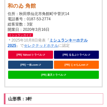
和のゐ 角館
住所：秋田県仙北市角館町中菅沢14
電話番号：0187-53-2774
総客室数：3室
開業日：2020年3月16日
ミシュランガイド
＊2025年10月8日発表『
ミシュランキーホテル
2025
』で
セレクテッドホテル
に認定
[PR] Yahoo!トラベル
[PR] るるぶトラベル
[PR] 一休.com
[PR] じゃらんnet
[PR] 楽天トラベル
山形県：3軒