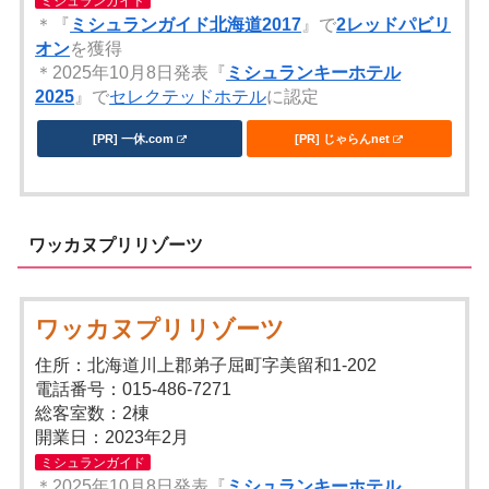
ミシュランガイド
＊『
ミシュランガイド北海道2017
』で
2レッドパビリ
オン
を獲得
＊2025年10月8日発表『
ミシュランキーホテル
2025
』で
セレクテッドホテル
に認定
[PR] 一休.com
[PR] じゃらんnet
ワッカヌプリリゾーツ
ワッカヌプリリゾーツ
住所：北海道川上郡弟子屈町字美留和1-202
電話番号：015-486-7271
総客室数：2棟
開業日：2023年2月
ミシュランガイド
＊2025年10月8日発表『
ミシュランキーホテル