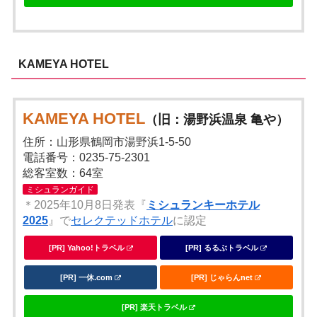
KAMEYA HOTEL
KAMEYA HOTEL
（旧：湯野浜温泉 亀や）
住所：山形県鶴岡市湯野浜1-5-50
電話番号：0235-75-2301
総客室数：64室
ミシュランガイド
＊2025年10月8日発表『
ミシュランキーホテル
2025
』で
セレクテッドホテル
に認定
[PR] Yahoo!トラベル
[PR] るるぶトラベル
[PR] 一休.com
[PR] じゃらんnet
[PR] 楽天トラベル