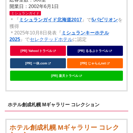
開業日：2002年6月1日
ミシュランガイド
＊『
ミシュランガイド北海道2017
』で
5パビリオン
を
獲得
＊2025年10月8日発表『
ミシュランキーホテル
2025
』で
セレクテッドホテル
に認定
[PR] Yahoo!トラベル
[PR] るるぶトラベル
[PR] 一休.com
[PR] じゃらんnet
[PR] 楽天トラベル
ホテル創成札幌 Mギャラリー コレクション
ホテル創成札幌 Mギャラリー コレク