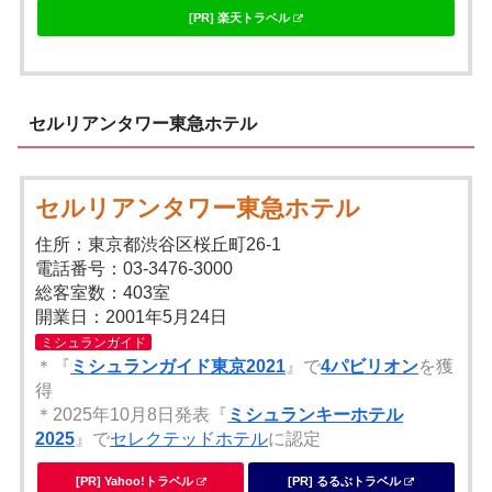
[PR] 楽天トラベル
セルリアンタワー東急ホテル
セルリアンタワー東急ホテル
住所：東京都渋谷区桜丘町26-1
電話番号：03-3476-3000
総客室数：403室
開業日：2001年5月24日
ミシュランガイド
＊『
ミシュランガイド東京2021
』で
4パビリオン
を獲
得
＊2025年10月8日発表『
ミシュランキーホテル
2025
』で
セレクテッドホテル
に認定
[PR] Yahoo!トラベル
[PR] るるぶトラベル