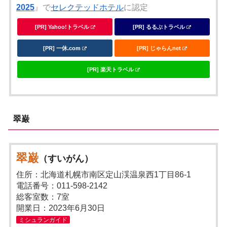
2025
』で
セレクテッドホテル
に認定
[PR] Yahoo!トラベル
[PR] るるぶトラベル
[PR] 一休.com
[PR] じゃらんnet
[PR] 楽天トラベル
翠巌
翠巌
（すいがん）
住所：北海道札幌市南区定山渓温泉西1丁目86-1
電話番号：011-598-2142
総客室数：7室
開業日：2023年6月30日
ミシュランガイド