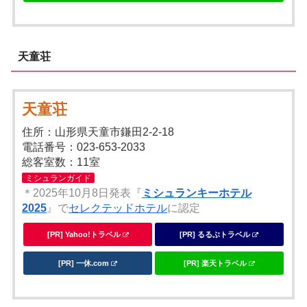
天童荘
天童荘
住所：山形県天童市鎌田2-2-18
電話番号：023-653-2033
総客室数：11室
ミシュランガイド
＊2025年10月8日発表『
ミシュランキーホテル
2025
』で
セレクテッドホテル
に認定
[PR] Yahoo!トラベル
[PR] るるぶトラベル
[PR] 一休.com
[PR] 楽天トラベル