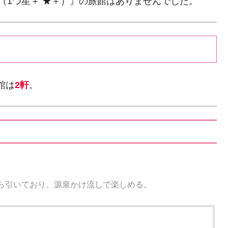
（1つ星＋ ★＋）』の旅館はありませんでした。
館は
2軒
。
ら引いており、源泉かけ流しで楽しめる。