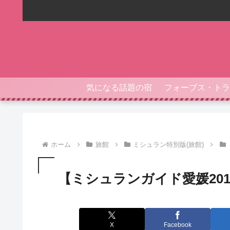
気になる話題の宿
ホーム
旅館
ミシュラン特別版(旅館)
【ミシュランガイド愛媛20
X
Facebook