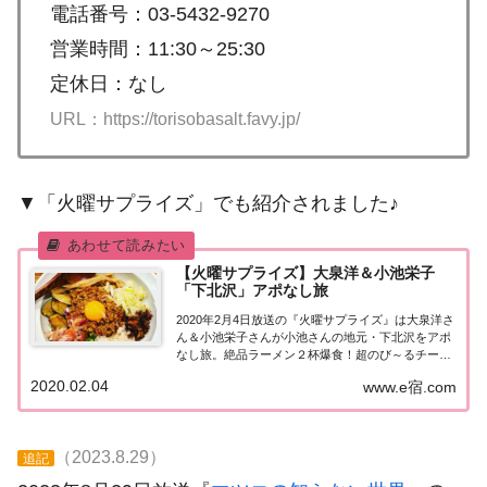
電話番号：03-5432-9270
営業時間：11:30～25:30
定休日：なし
URL：https://torisobasalt.favy.jp/
▼「火曜サプライズ」でも紹介されました♪
【火曜サプライズ】大泉洋＆小池栄子
「下北沢」アポなし旅
2020年2月4日放送の『火曜サプライズ』は大泉洋さ
ん＆小池栄子さんが小池さんの地元・下北沢をアポ
なし旅。絶品ラーメン２杯爆食！超のび～るチーズ
やカレーなど紹介された情報はこちら！大泉洋＆小
2020.02.04
www.e宿.com
池栄子「下北沢」アポなし旅今日のゲストは大泉洋
さんと小池栄子さん。小池さんが26歳まで住ん...
（2023.8.29）
追記