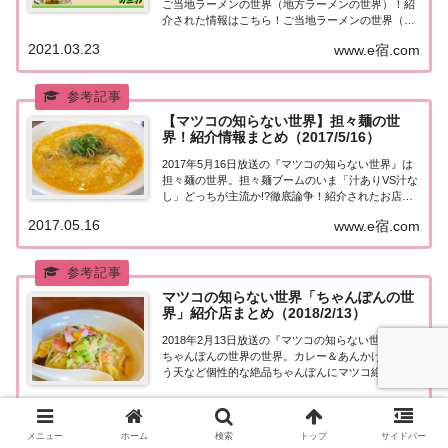
ご当地ラーメンの世界（地方ラーメンの世界）！紹
介された情報はこちら！ご当地ラーメンの世界（地
方ラーメンの世界）「ご当地ラーメンの世界（地方
2021.03.23
www.e宿.com
ラーメンの世界）」を紹介してくれるのは、年間
600杯食べるミュージシャン！サニーデイ・サー...
【マツコの知らない世界】担々麺の世
界！紹介情報まとめ（2017/5/16）
2017年5月16日放送の『マツコの知らない世界』は
担々麺の世界。担々麺ブームのいま「汁ありVS汁な
し」どっちが主流か!?徹底論争！紹介されたお店は
こちら！担々麺の世界紹介してくれるのは1000食以
2017.05.16
www.e宿.com
上を坦々麺を食べたという「担々麺評論家」の大山
烈さん。担々麺ブームのいま「汁ありV...
マツコの知らない世界「ちゃんぽんの世
界」紹介店まとめ（2018/2/13）
2018年2月13日放送の『マツコの知らない世界』は
ちゃんぽんの世界の世界。カレー＆あんかけ＆ごぼ
う天など個性的な絶品ちゃんぽんにマツコ絶叫！？
紹介された情報はこちら！ちゃんぽんの世界最強の
2018.02.13
麺類！？「ちゃんぽんの世界」を紹介してくれるの
www.e宿.com
は林田真明さん。108日連続でちゃんぽんを食...
メニュー
ホーム
検索
トップ
サイドバー