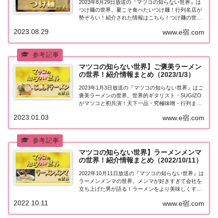
2023年8月29日放送の『マツコの知らない世界』は
つけ麺の世界。夏こそ食べたいつけ麺！行列名店が
勢ぞろい！紹介された情報はこちら！つけ麺の世界
「つけ麺の世界」を紹介してくれるのは、2000食以
2023.08.29
www.e宿.com
上のつけ麺を食べたホワイトハッカー・小芝 力太さ
ん。小麦の香りが楽しめる…麺が主役の絶...
マツコの知らない世界】ご褒美ラーメン
の世界！紹介情報まとめ（2023/1/3）
2023年1月3日放送の『マツコの知らない世界』はご
褒美ラーメンの世界。世界的ギタリスト・SUGIZO
がマツコと初共演！天下一品・究極味噌・行列まぜ
そば…月に一度のご褒美として食べるからより美味
2023.01.03
www.e宿.com
しい！新たなラーメン論を熱弁！紹介された情報は
こちら！ご褒美ラーメンの世界「ご褒美ラー...
マツコの知らない世界】ラーメンメンマ
の世界！紹介情報まとめ（2022/10/11）
2022年10月11日放送の『マツコの知らない世界』は
ラーメンメンマの世界。メンマが好きすぎて会社を
立ち上げた男が語る！ラーメンをより美味しくする
メンマが続々登場！紹介された情報はこちら！ラー
2022.10.11
www.e宿.com
メンメンマの世界「ラーメンメンマの世界」を紹介
してくれるのは、メンマを作って20年、メン...