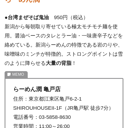
●
台湾まぜそば鬼油
950円（税込）
新潟から毎朝取り寄せている極太モチモチ麺を使
用。醤油ベースのタレとラー油・一味唐辛子などを
絡めている。新潟らーめんの特徴である岩のりや、
味噌味のミンチが特徴的。ストロングポイントは雪
のように降らせる
大量の背脂
！
らーめん潤 亀戸店
住所：東京都江東区亀戸6-2-1
SHIROUHOUSEII-1F（JR亀戸駅 徒歩7分）
電話番号：03-5858-8630
営業時間：11:00～26:00