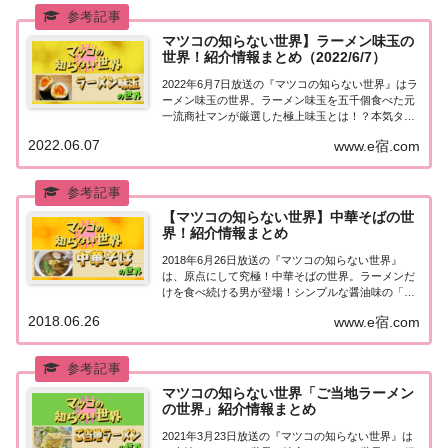
マツコの知らない世界】ラーメン味玉の
世界！紹介情報まとめ（2022/6/7）
2022年6月7日放送の『マツコの知らない世界』はラ
ーメン味玉の世界。ラーメン味玉を五千個食べた元
一流商社マンが厳選した極上味玉とは！？本気タレ
で作った極上味玉ラーメン店、市販の味玉×袋麺の
2022.06.07
www.e宿.com
最強コンボも大公開！紹介された情報はこちら！ラ
ーメン味玉の世界「ラーメン味玉の世界」を紹介...
【マツコの知らない世界】中華そばの世
界！紹介情報まとめ
2018年6月26日放送の『マツコの知らない世界』
は、原点にして究極！中華そばの世界。ラーメンだ
けを食べ続ける男が登場！シンプルな醤油味の「中
華そば」を紹介！全国の名店がスタジオに集結！マ
2018.06.26
www.e宿.com
ツコもうなる絶品5杯とは！？紹介された情報はこ
ちら！中華そばの世界「中華そばの世界」を紹介
し...
マツコの知らない世界「ご当地ラーメン
の世界」紹介情報まとめ
2021年3月23日放送の『マツコの知らない世界』は