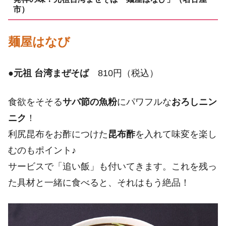
市）
麺屋はなび
●
元祖 台湾まぜそば
810円（税込）
食欲をそそる
サバ節の魚粉
にパワフルな
おろしニン
ニク
！
利尻昆布をお酢につけた
昆布酢
を入れて味変を楽し
むのもポイント♪
サービスで「追い飯」も付いてきます。これを残っ
た具材と一緒に食べると、それはもう絶品！