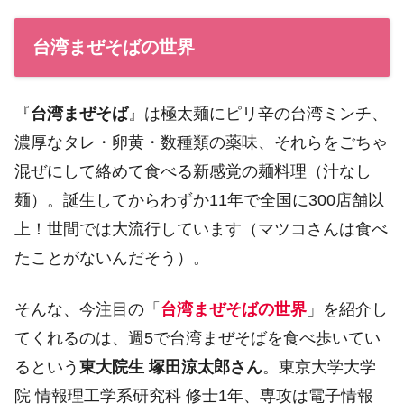
台湾まぜそばの世界
『
台湾まぜそば
』は極太麺にピリ辛の台湾ミンチ、
濃厚なタレ・卵黄・数種類の薬味、それらをごちゃ
混ぜにして絡めて食べる新感覚の麺料理（汁なし
麺）。誕生してからわずか11年で全国に300店舗以
上！世間では大流行しています（マツコさんは食べ
たことがないんだそう）。
そんな、今注目の「
台湾まぜそばの世界
」を紹介し
てくれるのは、週5で台湾まぜそばを食べ歩いてい
るという
東大院生 塚田涼太郎さん
。東京大学大学
院 情報理工学系研究科 修士1年、専攻は電子情報