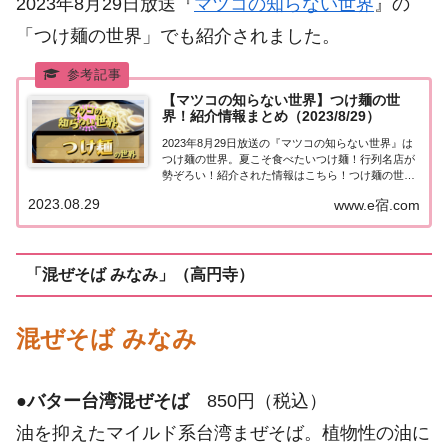
2023年8月29日放送『
マツコの知らない世界
』の
「つけ麺の世界」でも紹介されました。
【マツコの知らない世界】つけ麺の世
界！紹介情報まとめ（2023/8/29）
2023年8月29日放送の『マツコの知らない世界』は
つけ麺の世界。夏こそ食べたいつけ麺！行列名店が
勢ぞろい！紹介された情報はこちら！つけ麺の世界
「つけ麺の世界」を紹介してくれるのは、2000食以
2023.08.29
www.e宿.com
上のつけ麺を食べたホワイトハッカー・小芝 力太さ
ん。小麦の香りが楽しめる…麺が主役の絶...
「混ぜそば みなみ」（高円寺）
混ぜそば みなみ
●
バター台湾混ぜそば
850円（税込）
油を抑えたマイルド系台湾まぜそば。植物性の油に