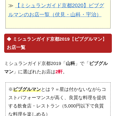
≫
【ミシュランガイド京都2020】ビブグ
ルマンのお店一覧（伏見・山科・宇治）
◆
ミシュランガイド京都2019
【
ビブグルマン
】
お店一覧
ミシュランガイド京都2019「
山科
」で「
ビブグル
マン
」に選ばれたお店は
2軒
。
※
ビブグルマン
とは？＝星は付かないながらコ
ストパフォーマンスが高く、良質な料理を提供
する飲食店・レストラン（5,000円以下で良質
な料理を楽しめる）