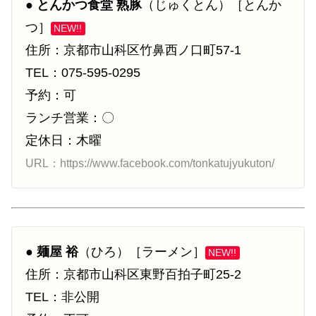
●
とんかつ食堂 熟豚
（じゅくとん）［とんか
つ］
NEW!!
住所：京都市山科区竹鼻西ノ口町57-1
TEL：075-595-0295
予約：可
ランチ営業：〇
定休日：木曜
URL：https://www.facebook.com/tonkatujyukuton/
●
麺屋 裕
（ひろ）［ラーメン］
NEW!!
住所：京都市山科区東野百拍子町25-2
TEL：非公開