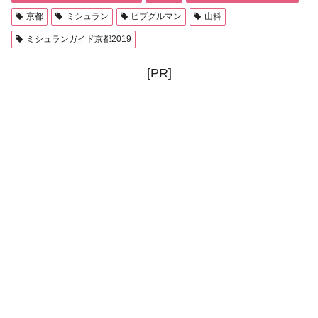
京都
ミシュラン
ビブグルマン
山科
ミシュランガイド京都2019
[PR]