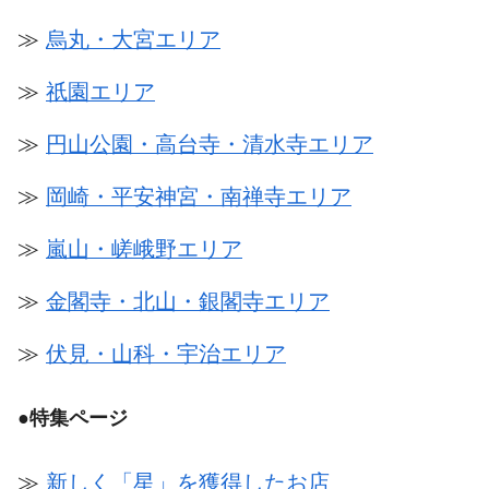
≫
烏丸・大宮エリア
≫
祇園エリア
≫
円山公園・高台寺・清水寺エリア
≫
岡崎・平安神宮・南禅寺エリア
≫
嵐山・嵯峨野エリア
≫
金閣寺・北山・銀閣寺エリア
≫
伏見・山科・宇治エリア
●
特集ページ
≫
新しく「星」を獲得したお店