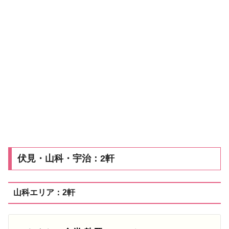
伏見・山科・宇治：2軒
山科エリア：2軒