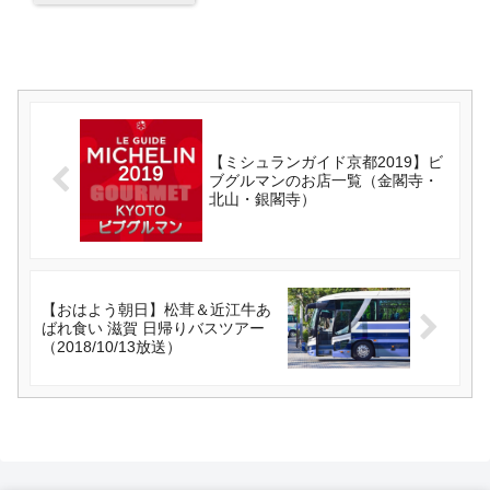
【ミシュランガイド京都2019】ビ
ブグルマンのお店一覧（金閣寺・
北山・銀閣寺）
【おはよう朝日】松茸＆近江牛あ
ばれ食い 滋賀 日帰りバスツアー
（2018/10/13放送）