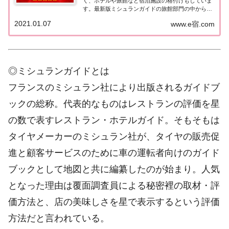
く、ホテルや旅館など宿泊施設の格付けもしていま
す。最新版ミシュランガイドの旅館部門の中から最
高評価の『5つ星★★★★★』を獲得した旅館をま
2021.01.07
www.e宿.com
とめてみました♪ いずれも人気ランキングなどで常
に上位を賑わす有名旅館。各旅館の情報と口コミ評
価...
◎ミシュランガイドとは
フランスのミシュラン社により出版されるガイドブ
ックの総称。代表的なものはレストランの評価を星
の数で表すレストラン・ホテルガイド。そもそもは
タイヤメーカーのミシュラン社が、タイヤの販売促
進と顧客サービスのために車の運転者向けのガイド
ブックとして地図と共に編纂したのが始まり。人気
となった理由は覆面調査員による秘密裡の取材・評
価方法と、店の美味しさを星で表示するという評価
方法だと言われている。