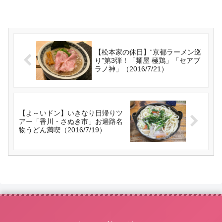
【松本家の休日】“京都ラーメン巡
り”第3弾！「麺屋 極鶏」「セアブ
ラノ神」（2016/7/21）
【よ～いドン】いきなり日帰りツ
アー「香川・さぬき市」お遍路名
物うどん満喫（2016/7/19）