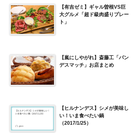
【有吉ゼミ】ギャル曽根VS巨
大グルメ「超ド級肉盛りプレー
ト」
【嵐にしやがれ】斎藤工「パン
デスマッチ」お店まとめ
【ヒルナンデス】シメが美味し
い！いま食べたい鍋
（2017/1/25）