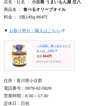
店名・社名 ：
小豆島 うまいもん屋 庄八
商品名 ：
食べるオリーブオイル
料金 ： 1瓶145g 864円
▼
お取り寄せ・購入はこちら
〈小豆島〉食べるオリーブ
オイル 145g
864円
価格:
(2016/7/19 10:37時点)
住所：香川県小豆郡
電話番号：0879-62-5826
営業時間：8:30～17:30
定休日：日祝