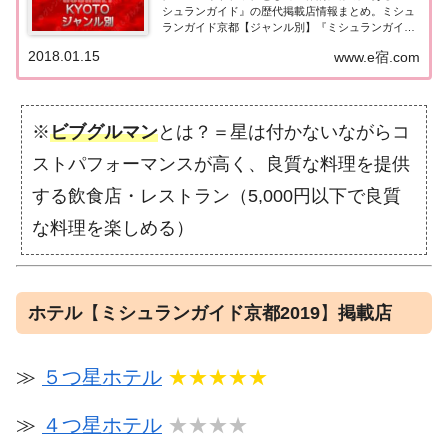
シュランガイド』の歴代掲載店情報まとめ。ミシュ
ランガイド京都【ジャンル別】『ミシュランガイド
京都』をジャンル別にまとめてみました。（出典
2018.01.15
www.e宿.com
元：）ミシュランガイド京都2026京都レストラン
2026【ジャンル別】 日本料理（和食） (124...
※
ビブグルマン
とは？＝星は付かないながらコ
ストパフォーマンスが高く、良質な料理を提供
する飲食店・レストラン（5,000円以下で良質
な料理を楽しめる）
ホテル
【
ミシュランガイド京都2019
】
掲載店
≫
５つ星ホテル
★★★★★
≫
４つ星ホテル
★★★★