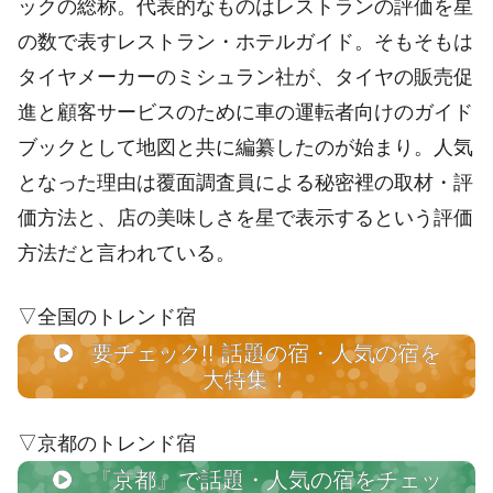
ックの総称。代表的なものはレストランの評価を星
の数で表すレストラン・ホテルガイド。そもそもは
タイヤメーカーのミシュラン社が、タイヤの販売促
進と顧客サービスのために車の運転者向けのガイド
ブックとして地図と共に編纂したのが始まり。人気
となった理由は覆面調査員による秘密裡の取材・評
価方法と、店の美味しさを星で表示するという評価
方法だと言われている。
▽全国のトレンド宿
要チェック!! 話題の宿・人気の宿を
大特集！
▽京都のトレンド宿
『京都』で話題・人気の宿をチェッ