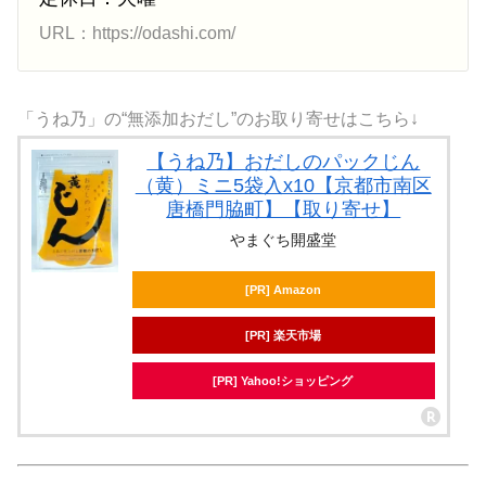
URL：https://odashi.com/
「うね乃」の“無添加おだし”のお取り寄せはこちら↓
【うね乃】おだしのパックじん
（黄）ミニ5袋入x10【京都市南区
唐橋門脇町】【取り寄せ】
やまぐち開盛堂
[PR] Amazon
[PR] 楽天市場
[PR] Yahoo!ショッピング