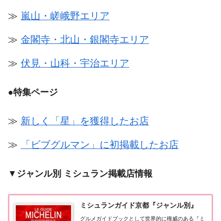
≫
嵐山・嵯峨野エリア
≫
金閣寺・北山・銀閣寺エリア
≫
伏見・山科・宇治エリア
●
特集ページ
≫
新しく「星」を獲得したお店
≫
「ビブグルマン」に初掲載したお店
▼
ジャンル別 ミシュラン掲載店情報
ミシュランガイド京都『ジャンル別』
グルメガイドブックとして世界的に権威のある『ミ