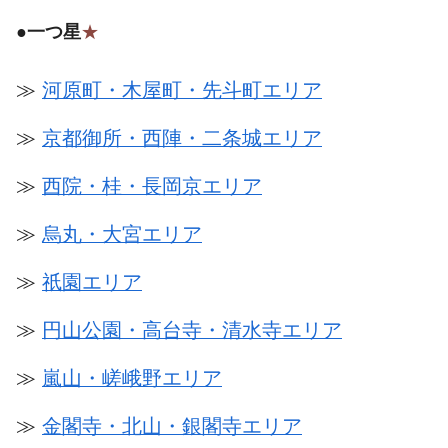
●
一つ星
★
≫
河原町・木屋町・先斗町エリア
≫
京都御所・西陣・二条城エリア
≫
西院・桂・長岡京エリア
≫
烏丸・大宮エリア
≫
祇園エリア
≫
円山公園・高台寺・清水寺エリア
≫
嵐山・嵯峨野エリア
≫
金閣寺・北山・銀閣寺エリア