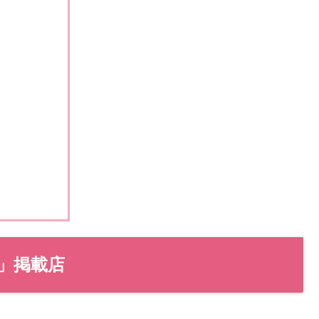
め
理」掲載店