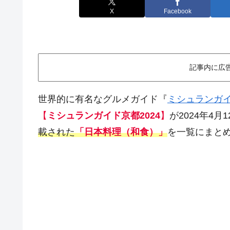
X
Facebook
記事内に広
世界的に有名なグルメガイド『
ミシュランガ
【
ミシュランガイド京都2024
】
が2024年4
載された
「日本料理（和食）」
を一覧にまと