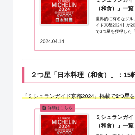
ミシュランガイ
（和食）」一覧
世界的に有名なグル
イド京都2024】が
で3つ星を獲得した
都2024「日本料理」
2024.04.14
２つ星「日本料理（和食）」：15
『ミシュランガイド京都2024』掲載で
2つ星
を
ミシュランガイ
（和食）」一覧