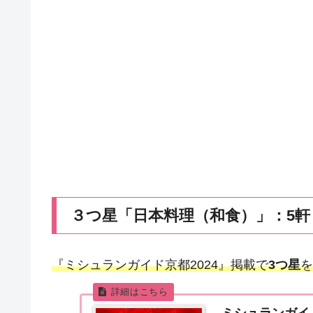
３つ星「日本料理（和食）」：5軒
『ミシュランガイド京都2024』掲載で
3つ星
を