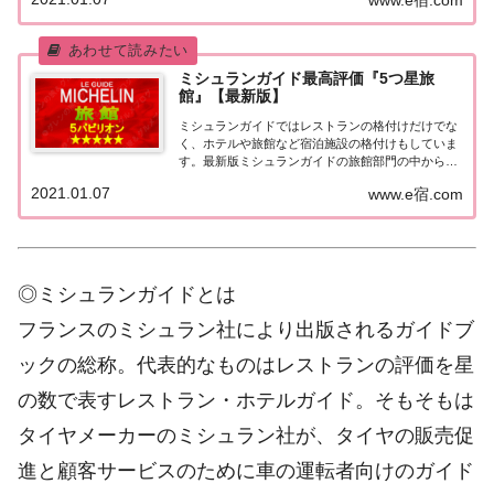
をまとめてみました♪ いずれのホテルも人気ランキ
ングなどで常に上位を賑わす有名ホテル。各ホテル
の...
ミシュランガイド最高評価『5つ星旅
館』【最新版】
ミシュランガイドではレストランの格付けだけでな
く、ホテルや旅館など宿泊施設の格付けもしていま
す。最新版ミシュランガイドの旅館部門の中から最
高評価の『5つ星★★★★★』を獲得した旅館をま
2021.01.07
www.e宿.com
とめてみました♪ いずれも人気ランキングなどで常
に上位を賑わす有名旅館。各旅館の情報と口コミ評
価...
◎ミシュランガイドとは
フランスのミシュラン社により出版されるガイドブ
ックの総称。代表的なものはレストランの評価を星
の数で表すレストラン・ホテルガイド。そもそもは
タイヤメーカーのミシュラン社が、タイヤの販売促
進と顧客サービスのために車の運転者向けのガイド