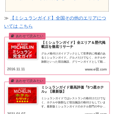
≫
【ミシュランガイド】全国その他のエリアにつ
いては こちら
【ミシュランガイド】全エリア＆歴代掲
載店を徹底リサーチ
グルメ格付けガイドブックとして世界的に権威のあ
るミシュランガイド。グルメだけでなく、ホテルや
旅館といった宿泊施設、グリーンガイドとして観光
スポットなどのガイドブックも展開しています。日
2016.11.11
www.e宿.com
本版としては、2007年11月20日に「ミシュランガイ
ド東京版2008」が発売されてからエリアを...
ミシュランガイド最高評価『5つ星ホテ
ル』【最新版】
ミシュランガイドではレストランの格付けだけでな
く、ホテルや旅館など宿泊施設の格付けもしていま
す。最新版ミシュランガイドのホテル部門の中から
最高評価の『5つ星★★★★★』を獲得したホテル
2021.01.07
www.e宿.com