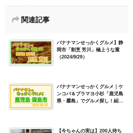
関連記事
バナナマンせっかくグルメ】静
岡市「割烹 芳川」極上うな重
（2024/9/29）
バナナマンせっかくグルメ｜ケ
ンコバ＆ブラマヨ小杉「鹿児島
県・霧島」でグルメ探し！紹介
されたロケ地やお店まとめ
（2025/3/16）
【今ちゃんの実は】200人待ち