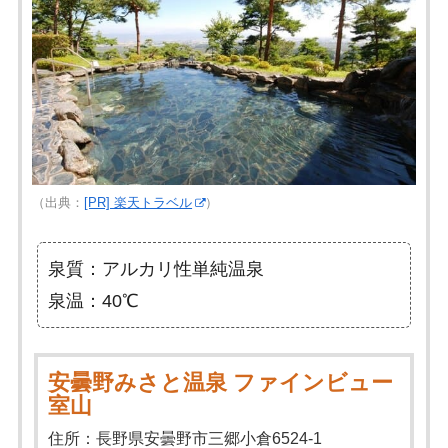
（出典：
[PR] 楽天トラベル
）
泉質：アルカリ性単純温泉
泉温：40℃
安曇野みさと温泉 ファインビュー
室山
住所：長野県安曇野市三郷小倉6524-1