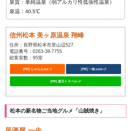
泉質：単純温泉（弱アルカリ性低張性温泉）
泉温：40.5℃
信州松本 美ヶ原温泉 翔峰
住所：長野県松本市里山辺527
電話番号：0263-38-7755
総客室数：95室
[PR] じゃらんnet
[PR] 一休.com
[PR] 楽天トラベル
松本の新名物ご当地グルメ「山賊焼き」
居酒屋 一歩