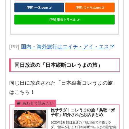
[PR] 一休.com
[PR] じゃらんnet
[PR] 楽天トラベル
[PR]
国内・海外旅行はエイチ・アイ・エス
同日放送の「日本縦断コレうまの旅」
同じ日に放送された「日本縦断コレうまの旅」
はこちら！
旅サラダ｜コレうまの旅「鳥取・米
子市」紹介されたお店まとめ
2020年2月15日放送の『朝だ!生です旅サラ
ダ』“陸斗が行く！日本縦断コレうまの旅”は鳥