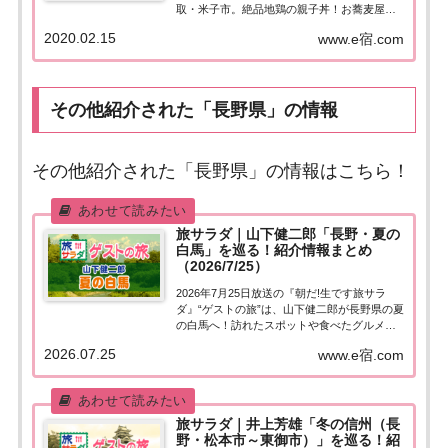
取・米子市。絶品地鶏の親子丼！お蕎麦屋さ
んの絶品いちごパフェ！鶏料理店の絶品カレ
2020.02.15
www.e宿.com
ー！紹介されたお店はこちら！コレうまの旅
「鳥取・米子市」「陸斗が行く！日本縦断コ
レうまの旅」今週は、鳥取・米子...
その他紹介された「長野県」の情報
その他紹介された「長野県」の情報はこちら！
旅サラダ｜山下健二郎「長野・夏の
白馬」を巡る！紹介情報まとめ
（2026/7/25）
2026年7月25日放送の『朝だ!生です旅サラ
ダ』“ゲストの旅”は、山下健二郎が長野県の夏
の白馬へ！訪れたスポットや食べたグルメな
ど、紹介された情報をまとめました。くわし
2026.07.25
www.e宿.com
い情報はこちら！山下健二郎「長野県」夏の
白馬今日の“ゲストの旅”は三代目 J SOUL
BROTHERSのパフ...
旅サラダ｜井上芳雄「冬の信州（長
野・松本市～東御市）」を巡る！紹