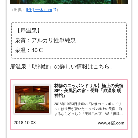
（出典：
[PR] 一休.com
）
【扉温泉】
泉質：アルカリ性単純泉
泉温：40℃
扉温泉「明神館」の詳しい情報はこちら↓
林修のニッポンドリル】極上の美宿
SP～美風呂の宿・長野「扉温泉 明
神館」
2018年10月3日放送の『林修のニッポンドリ
ル』は世界が驚いたニッポン極上の美宿。泊
まるならどっち？「美風呂の宿」VS「伝統工
芸の極み宿」。風間くんが宿泊体験！こちら
2018.10.03
www.e宿.com
のページでは美風呂の宿・長野県の「扉温泉
明神館」について紹介します！詳しい情報は
こちら！世界が驚いたニッポン極...