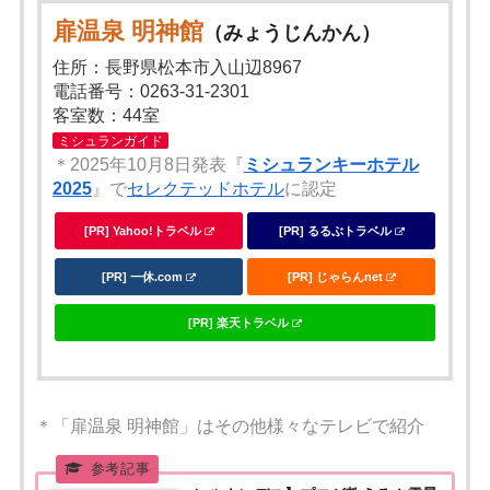
扉温泉 明神館
（みょうじんかん）
住所：長野県松本市入山辺8967
電話番号：0263-31-2301
客室数：44室
ミシュランガイド
＊2025年10月8日発表『
ミシュランキーホテル
2025
』で
セレクテッドホテル
に認定
[PR] Yahoo!トラベル
[PR] るるぶトラベル
[PR] 一休.com
[PR] じゃらんnet
[PR] 楽天トラベル
＊「扉温泉 明神館」はその他様々なテレビで紹介