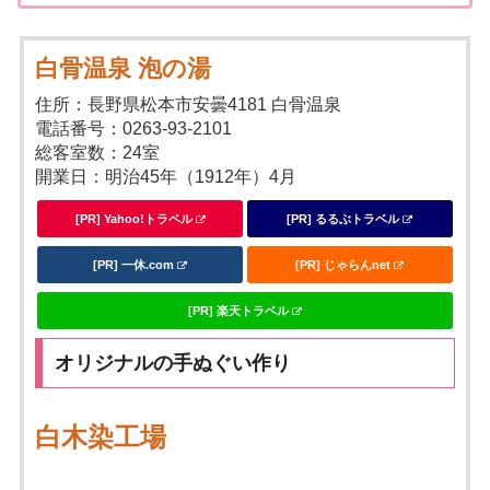
白骨温泉 泡の湯
住所：長野県松本市安曇4181 白骨温泉
電話番号：0263-93-2101
総客室数：24室
開業日：明治45年（1912年）4月
[PR] Yahoo!トラベル
[PR] るるぶトラベル
[PR] 一休.com
[PR] じゃらんnet
[PR] 楽天トラベル
オリジナルの手ぬぐい作り
白木染工場