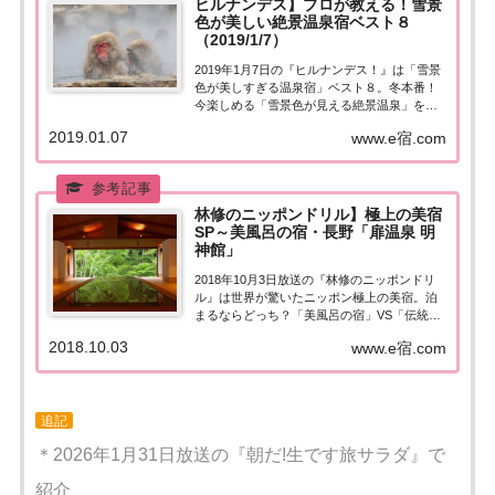
ヒルナンデス】プロが教える！雪景
色が美しい絶景温泉宿ベスト８
（2019/1/7）
2019年1月7日の『ヒルナンデス！』は「雪景
色が美しすぎる温泉宿」ベスト８。冬本番！
今楽しめる「雪景色が見える絶景温泉」を３
人のプロが紹介！雪景色と一緒に花火が楽し
2019.01.07
www.e宿.com
める温泉宿とは!?紹介された情報はこちら！
雪景色が見える絶景温泉宿温泉に浸かりなが
ら雪景色を眺める...最高の贅沢...
林修のニッポンドリル】極上の美宿
SP～美風呂の宿・長野「扉温泉 明
神館」
2018年10月3日放送の『林修のニッポンドリ
ル』は世界が驚いたニッポン極上の美宿。泊
まるならどっち？「美風呂の宿」VS「伝統工
芸の極み宿」。風間くんが宿泊体験！こちら
2018.10.03
www.e宿.com
のページでは美風呂の宿・長野県の「扉温泉
明神館」について紹介します！詳しい情報は
こちら！世界が驚いたニッポン極...
追記
＊2026年1月31日放送の『朝だ!生です旅サラダ』で
紹介