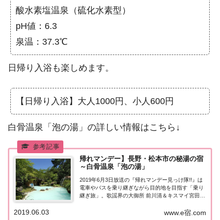
酸水素塩温泉（硫化水素型）
pH値：6.3
泉温：37.3℃
日帰り入浴も楽しめます。
【日帰り入浴】大人1000円、小人600円
白骨温泉「泡の湯」の詳しい情報はこちら↓
帰れマンデー】長野・松本市の秘湯の宿
～白骨温泉「泡の湯」
2019年6月3日放送の『帰れマンデー見っけ隊!!』は
電車やバスを乗り継ぎながら目的地を目指す「乗り
継ぎ旅」。歌謡界の大御所 前川清＆キスマイ宮田が
参戦！こちらのページではその中で紹介された、長
2019.06.03
野県松本市の秘湯の宿、白骨温泉「泡の湯」につい
www.e宿.com
てまとめました。くわしい情報はこちら！長...