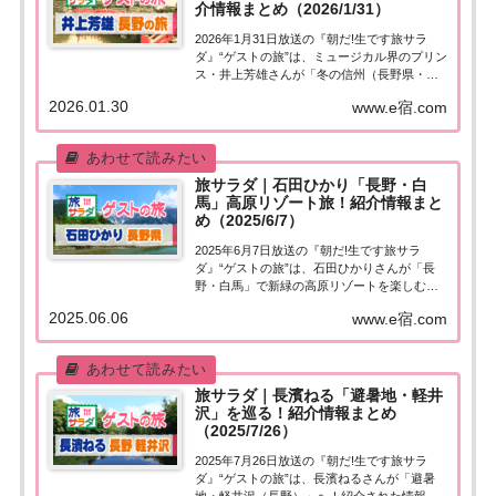
介情報まとめ（2026/1/31）
2026年1月31日放送の『朝だ!生です旅サラ
ダ』“ゲストの旅”は、ミュージカル界のプリン
ス・井上芳雄さんが「冬の信州（長野県・松
本市＆東御市）」へ！訪れたスポットや食べ
2026.01.30
www.e宿.com
たグルメなど、紹介された情報をまとめまし
た。くわしい情報はこちら！井上芳雄「長野
県・松本市～東御市」今日の“ゲ...
旅サラダ｜石田ひかり「長野・白
馬」高原リゾート旅！紹介情報まと
め（2025/6/7）
2025年6月7日放送の『朝だ!生です旅サラ
ダ』“ゲストの旅”は、石田ひかりさんが「長
野・白馬」で新緑の高原リゾートを楽しむ！
紹介された情報はこちら！石田ひかり「長
2025.06.06
www.e宿.com
野・白馬」高原リゾート旅今日の“ゲストの
旅”は石田ひかりさん。大好きな長野で新緑の
高原リゾートを楽しむ。北アルプスの...
旅サラダ｜長濱ねる「避暑地・軽井
沢」を巡る！紹介情報まとめ
（2025/7/26）
2025年7月26日放送の『朝だ!生です旅サラ
ダ』“ゲストの旅”は、長濱ねるさんが「避暑