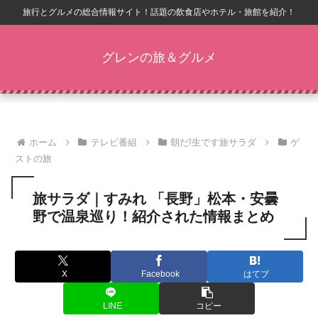
旅行とグルメの総合情報サイト！話題の飲食店やホテル・旅館を紹介！
グレンの旅＆グルメ
ホーム
テレビ番組
朝だ!生です旅サラダ
ゲ
ストの旅
旅サラダ｜すみれ 「長野」松本・安曇
野で温泉巡り！紹介された情報まとめ
X
Facebook
はてブ
LINE
コピー