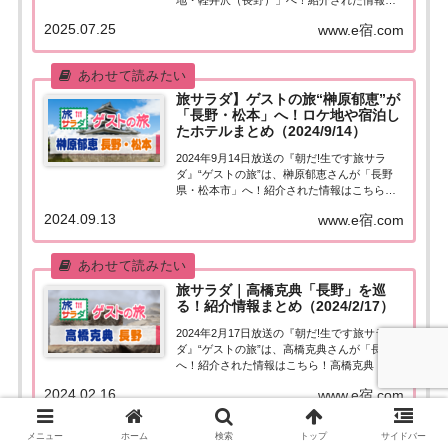
地・軽井沢（長野）」へ！紹介された情報は
こちら！長濱ねる「長野・軽井沢」を巡る今
2025.07.25
www.e宿.com
日の“ゲストの旅”は長濱ねるさん。避暑地の長
野・軽井沢へ！老舗の甘味処で天然氷のかき
氷を食べ、軽井沢アイスパーク...
旅サラダ】ゲストの旅“榊原郁恵”が
「長野・松本」へ！ロケ地や宿泊し
たホテルまとめ（2024/9/14）
2024年9月14日放送の『朝だ!生です旅サラ
ダ』“ゲストの旅”は、榊原郁恵さんが「長野
県・松本市」へ！紹介された情報はこちら！
榊原郁恵「長野県・松本市」を巡る今日の“ゲ
2024.09.13
www.e宿.com
ストの旅”は榊原郁恵さん。長野県の城下町・
松本市で旅を楽しむ！松本城の天守閣に上
り、街では松本民芸家具に触れた...
旅サラダ｜高橋克典「長野」を巡
る！紹介情報まとめ（2024/2/17）
2024年2月17日放送の『朝だ!生です旅サラ
ダ』“ゲストの旅”は、高橋克典さんが「長野」
へ！紹介された情報はこちら！高橋克典「長
野」を巡る今日の“ゲストの旅”は、長野県の野
2024.02.16
www.e宿.com
沢温泉にゆかりのある高橋克典さんが野沢温
泉村へ。外湯で温まり、カフェで一休み。地
獄谷野猿公苑では雪の中で温...
メニュー
ホーム
検索
トップ
サイドバー