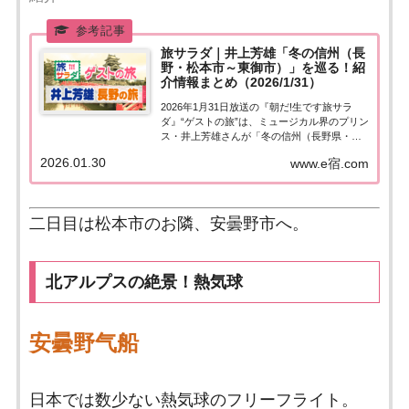
旅サラダ｜井上芳雄「冬の信州（長
野・松本市～東御市）」を巡る！紹
介情報まとめ（2026/1/31）
2026年1月31日放送の『朝だ!生です旅サラ
ダ』“ゲストの旅”は、ミュージカル界のプリン
ス・井上芳雄さんが「冬の信州（長野県・松
本市＆東御市）」へ！訪れたスポットや食べ
2026.01.30
www.e宿.com
たグルメなど、紹介された情報をまとめまし
た。くわしい情報はこちら！井上芳雄「長野
県・松本市～東御市」今日の“ゲ...
二日目は松本市のお隣、安曇野市へ。
北アルプスの絶景！熱気球
安曇野气船
日本では数少ない熱気球のフリーフライト。