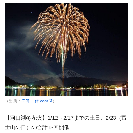
（出典：
[PR] 一休.com
）
【河口湖冬花火】1/12～2/17までの土日、2/23（富
士山の日）の合計13回開催