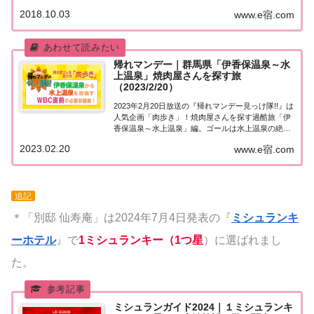
くんが宿泊体験！こちらのページでは伝統工芸の極
2018.10.03
www.e宿.com
み宿・群馬県の「別邸 仙寿庵」について紹介しま
す！詳しい情報はこちら！世界が驚いたニッポ...
帰れマンデー｜群馬県「伊香保温泉～水
上温泉」焼肉屋さんを探す旅
（2023/2/20）
2023年2月20日放送の『帰れマンデー見っけ隊!!』は
人気企画「肉歩き」！焼肉屋さんを探す過酷旅「伊
香保温泉～水上温泉」編。ゴールは水上温泉の絶景
美肌温泉！ゲストはWBC2大会連続MVP！松坂大輔
2023.02.20
www.e宿.com
＆King & Prince 神宮寺勇太＆アンタッチャブル 山崎
弘也。男5人でWB...
追記
＊「別邸 仙寿庵」は2024年7月4日発表の『
ミシュランキ
ーホテル
』で
1ミシュランキー（1つ星
）に選ばれまし
た。
ミシュランガイド2024｜１ミシュランキ