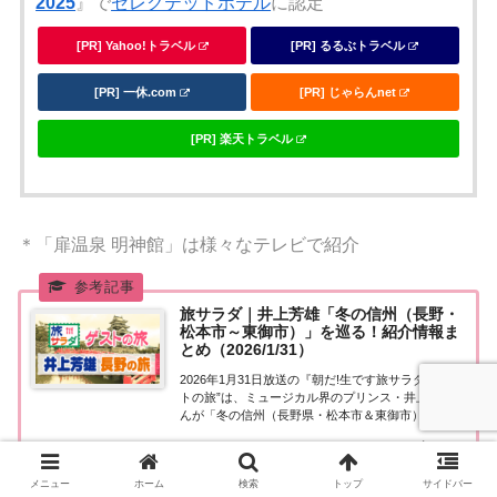
2025
』で
セレクテッドホテル
に認定
[PR] Yahoo!トラベル
[PR] るるぶトラベル
[PR] 一休.com
[PR] じゃらんnet
[PR] 楽天トラベル
＊「扉温泉 明神館」は様々なテレビで紹介
旅サラダ｜井上芳雄「冬の信州（長野・
松本市～東御市）」を巡る！紹介情報ま
とめ（2026/1/31）
2026年1月31日放送の『朝だ!生です旅サラダ』“ゲス
トの旅”は、ミュージカル界のプリンス・井上芳雄さ
んが「冬の信州（長野県・松本市＆東御市）」へ！
訪れたスポットや食べたグルメなど、紹介された情
2026.01.30
www.e宿.com
報をまとめました。くわしい情報はこちら！井上芳
雄「長野県・松本市～東御市」今日の“ゲ...
メニュー
ホーム
検索
トップ
サイドバー