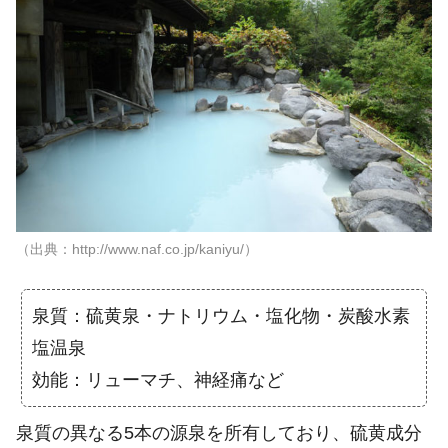
（出典：http://www.naf.co.jp/kaniyu/）
泉質：硫黄泉・ナトリウム・塩化物・炭酸水素
塩温泉
効能：リューマチ、神経痛など
泉質の異なる5本の源泉を所有しており、硫黄成分