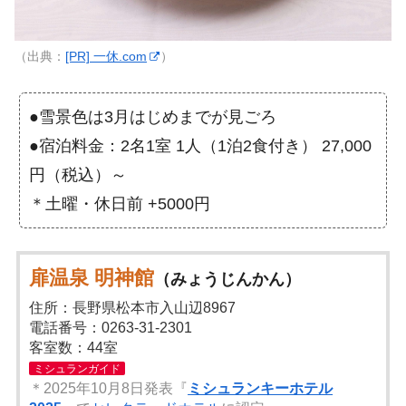
（出典：
[PR] 一休.com
）
●雪景色は3月はじめまでが見ごろ
●宿泊料金：2名1室 1人（1泊2食付き） 27,000
円（税込）～
＊土曜・休日前 +5000円
扉温泉 明神館
（みょうじんかん）
住所：長野県松本市入山辺8967
電話番号：0263-31-2301
客室数：44室
ミシュランガイド
＊2025年10月8日発表『
ミシュランキーホテル