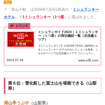
追記
＊「里山十帖」は2024年7月4日発表の『
ミシュランキー
ホテル
』で
1ミシュランキー（1つ星
）に選ばれました。
ミシュランガイド2024｜１ミシュランキ
ー（１つ星）の宿泊施設一覧（北信越エ
リア）
【ミシュランガイド】が2024年7月4日に国内初とな
るミシュランキー ホテルのセレクションを発表。こ
ちらのページでは北信越エリアで『1ミシュランキ
ー（1つ星）★』に選ばれた宿泊施設（ホテル・旅
2024.07.04
www.e宿.com
館）を一覧にまとめました。ミシュランガイド
2024『1ミシュランキー（1つ星）』の宿泊施...
第６位：雪化粧した冨士山を堪能できる（山梨
県）
湖山亭うぶや
（山梨県）