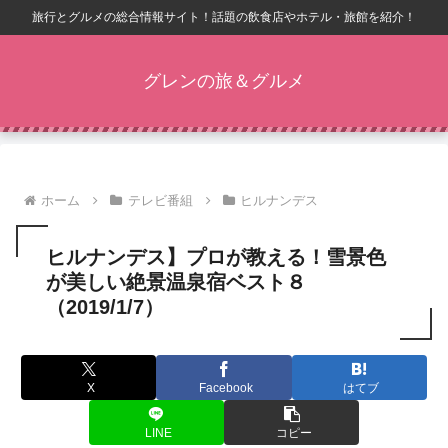
旅行とグルメの総合情報サイト！話題の飲食店やホテル・旅館を紹介！
グレンの旅＆グルメ
ホーム
テレビ番組
ヒルナンデス
ヒルナンデス】プロが教える！雪景色
が美しい絶景温泉宿ベスト８
（2019/1/7）
X
Facebook
はてブ
LINE
コピー