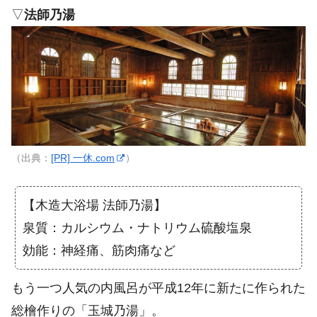
▽
法師乃湯
（出典：
[PR] 一休.com
）
【木造大浴場 法師乃湯】
泉質：カルシウム・ナトリウム硫酸塩泉
効能：神経痛、筋肉痛など
もう一つ人気の内風呂が平成12年に新たに作られた
総檜作りの「玉城乃湯」。