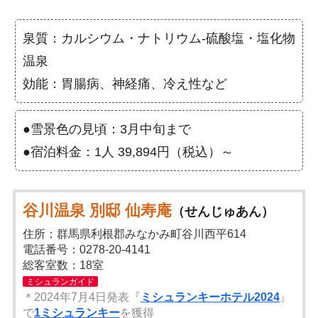
泉質：カルシウム・ナトリウム-硫酸塩・塩化物
温泉
効能：胃腸病、神経痛、冷え性など
●雪景色の見頃：3月中旬まで
●宿泊料金：1人 39,894円（税込）～
谷川温泉 別邸 仙寿庵
（せんじゅあん）
住所：群馬県利根郡みなかみ町谷川西平614
電話番号：0278-20-4141
総客室数：18室
ミシュランガイド
＊2024年7月4日発表『
ミシュランキーホテル2024
』
で
1ミシュランキー
を獲得