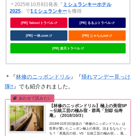
＊2025年10月8日発表『
ミシュランキーホテル
2025
』で
1ミシュランキー
を獲得
[PR] Yahoo!トラベル
[PR] るるぶトラベル
[PR] 一休.com
[PR] じゃらんnet
[PR] 楽天トラベル
＊『
林修のニッポンドリル
』『
帰れマンデー見っけ
隊!!
』でも紹介されました。
【林修のニッポンドリル】極上の美宿SP
～伝統工芸の極み宿・群馬「別邸 仙寿
庵」（2018/10/3）
2018年10月3日放送の『林修のニッポンドリル』は
世界が驚いたニッポン極上の美宿。泊まるならどっ
ち？「美風呂の宿」VS「伝統工芸の極み宿」。風間