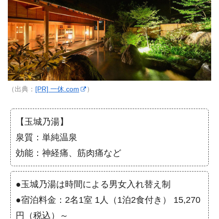
（出典：
[PR] 一休.com
）
【玉城乃湯】
泉質：単純温泉
効能：神経痛、筋肉痛など
●玉城乃湯は時間による男女入れ替え制
●宿泊料金：2名1室 1人（1泊2食付き） 15,270
円（税込）～