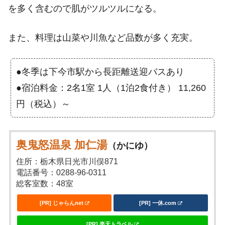
を多く含むので肌がツルツルになる。
また、料理は山菜や川魚など品数が多く充実。
●冬季は下今市駅から長距離送迎バスあり
●宿泊料金：2名1室 1人（1泊2食付き） 11,260
円（税込）～
奥鬼怒温泉 加仁湯
（かにゆ）
住所：栃木県日光市川俣871
電話番号：0288-96-0311
総客室数：48室
[PR] じゃらんnet
[PR] 一休.com
[PR] 楽天トラベル