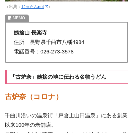
（出典：
じゃらんnet
）
姨捨山 長楽寺
住所：長野県千曲市八幡4984
電話番号：026-273-3578
「古炉奈」姨捨の地に伝わる名物うどん
古炉奈（コロナ）
千曲川沿いの温泉街「戸倉上山田温泉」にある創業
以来100年の老舗店。