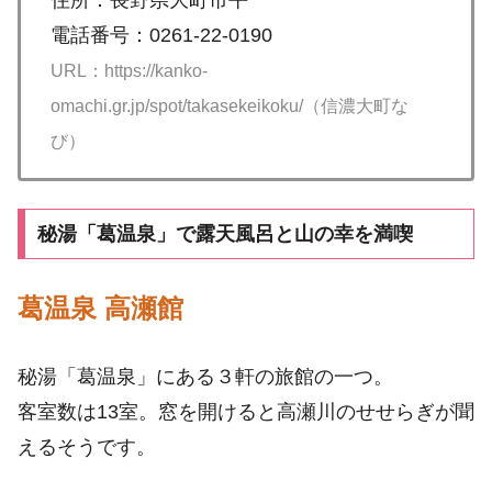
住所：長野県大町市平
電話番号：0261-22-0190
URL：https://kanko-
omachi.gr.jp/spot/takasekeikoku/（信濃大町な
び）
秘湯「葛温泉」で露天風呂と山の幸を満喫
葛温泉 高瀬館
秘湯「葛温泉」にある３軒の旅館の一つ。
客室数は13室。窓を開けると高瀬川のせせらぎが聞
えるそうです。