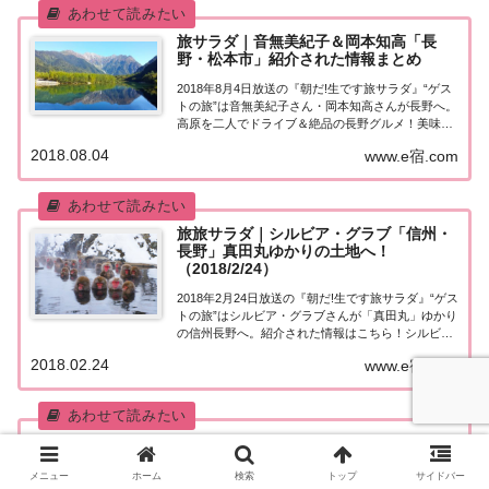
旅サラダ｜音無美紀子＆岡本知高「長
野・松本市」紹介された情報まとめ
2018年8月4日放送の『朝だ!生です旅サラダ』“ゲス
トの旅”は音無美紀子さん・岡本知高さんが長野へ。
高原を二人でドライブ＆絶品の長野グルメ！美味し
い日本酒や絶品そばを堪能し極上宿へ！岡本知高さ
2018.08.04
www.e宿.com
んが美声も披露♪紹介された情報はこちら！長野～
高原をドライブ＆絶品の長野グルメ！今日の...
旅旅サラダ｜シルビア・グラブ「信州・
長野」真田丸ゆかりの土地へ！
（2018/2/24）
2018年2月24日放送の『朝だ!生です旅サラダ』“ゲス
トの旅”はシルビア・グラブさんが「真田丸」ゆかり
の信州長野へ。紹介された情報はこちら！シルビ
ア・グラブ「信州・長野」今日の“ゲストの旅”は歌
2018.02.24
www.e宿.com
手のシルビア・グラブさん。ご自身も出演した大河
ドラマ「真田丸」の舞台、長野を巡ります...
旅サラダ｜元ボクシング世界王者・内藤
大助「長野」パワースポット＆温泉！
メニュー
ホーム
検索
トップ
サイドバー