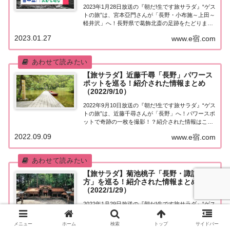
2023年1月28日放送の『朝だ!生です旅サラダ』“ゲス
トの旅”は、宮本亞門さんが「長野・小布施～上田～
軽井沢」へ！長野県で葛飾北斎の足跡をたどりま
す。紹介された情報はこちら！宮本亞門「長野・小
2023.01.27
www.e宿.com
布施～上田～軽井沢」を巡る今日の“ゲストの
旅”は、演出家・宮本亞門さん。長野県で葛飾北...
【旅サラダ】近藤千尋「長野」パワース
ポットを巡る！紹介された情報まとめ
（2022/9/10）
2022年9月10日放送の『朝だ!生です旅サラダ』“ゲス
トの旅”は、近藤千尋さんが「長野」へ！パワースポ
ットで奇跡の一枚を撮影！？紹介された情報はこち
ら！近藤千尋「長野」を巡る今日の“ゲストの旅”は
2022.09.09
www.e宿.com
モデルの近藤千尋さん。長野県で子育ての忙しさか
ら解放されたひとり旅を楽しみます♪ま...
【旅サラダ】菊池桃子「長野・諏訪地
方」を巡る！紹介された情報まとめ
（2022/1/29）
2022年1月29日放送の『朝だ!生です旅サラダ』“ゲス
トの旅”は、菊池桃子さんが「長野・諏訪地方」へ！
紹介された情報はこちら！菊池桃子「長野・諏訪」
メニュー
ホーム
検索
トップ
サイドバー
を巡る！今日の“ゲストの旅”は縄文時代が大好きな