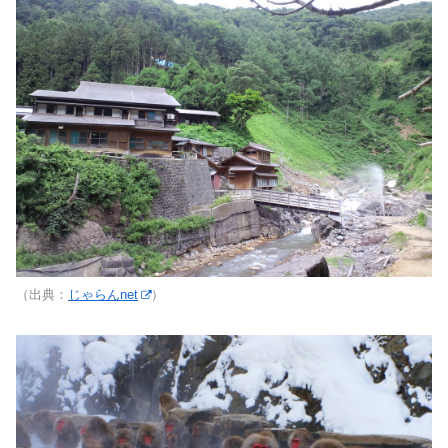
（出典：
じゃらんnet
）