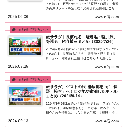
トの旅”は、石田ひかりさんが「長野・白馬」で新緑
の高原リゾートを楽しむ！紹介された情報はこち
ら！石田ひかり「長野・白馬」高原リゾート旅今日
2025.06.06
www.e宿.com
の“ゲストの旅”は石田ひかりさん。大好きな長野で
新緑の高原リゾートを楽しむ。北アルプスの...
旅サラダ｜長濱ねる「避暑地・軽井沢」
を巡る！紹介情報まとめ（2025/7/26）
2025年7月26日放送の『朝だ!生です旅サラダ』“ゲス
トの旅”は、長濱ねるさんが「避暑地・軽井沢（長
野）」へ！紹介された情報はこちら！長濱ねる「長
野・軽井沢」を巡る今日の“ゲストの旅”は長濱ねる
2025.07.25
www.e宿.com
さん。避暑地の長野・軽井沢へ！老舗の甘味処で天
然氷のかき氷を食べ、軽井沢アイスパーク...
旅サラダ】ゲストの旅“榊原郁恵”が「長
野・松本」へ！ロケ地や宿泊したホテル
まとめ（2024/9/14）
2024年9月14日放送の『朝だ!生です旅サラダ』“ゲス
トの旅”は、榊原郁恵さんが「長野県・松本市」へ！
紹介された情報はこちら！榊原郁恵「長野県・松本
市」を巡る今日の“ゲストの旅”は榊原郁恵さん。長
2024.09.13
www.e宿.com
野県の城下町・松本市で旅を楽しむ！松本城の天守
閣に上り、街では松本民芸家具に触れた...