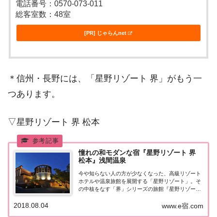
電話番号：0570-073-011
総客室数：48室
[PR] じゃらんnet
＊信州・長野には、「星野リゾート 界」がもう一
つあります。
▽星野リゾート 界 松本
憧れの和モダンな宿『星野リゾート 界
松本』浅間温泉
今や知らない人の方が少なくなった、高級リゾート
ホテルや温泉旅館を展開する「星野リゾート」。そ
の中核をなす「界」シリーズの旅館『星野リゾート
界 松本』をご紹介。憧れの和モダンな宿『星野リゾ
2018.08.04
ート 界 松本』星野リゾート 界 とは客室数が50室以
www.e宿.com
下の温泉旅館。公式HPでは、『地域の魅...