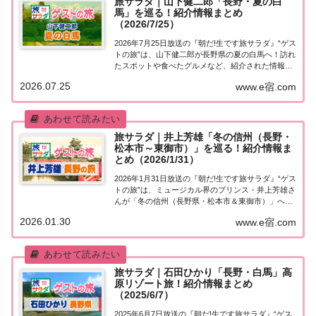
旅サラダ｜山下健二郎「長野・夏の白
馬」を巡る！紹介情報まとめ
（2026/7/25）
2026年7月25日放送の『朝だ!生です旅サラダ』“ゲス
トの旅”は、山下健二郎が長野県の夏の白馬へ！訪れ
たスポットや食べたグルメなど、紹介された情報を
まとめました。くわしい情報はこちら！山下健二郎
2026.07.25
www.e宿.com
「長野県」夏の白馬今日の“ゲストの旅”は三代目 J
SOUL BROTHERSのパフ...
旅サラダ｜井上芳雄「冬の信州（長野・
松本市～東御市）」を巡る！紹介情報ま
とめ（2026/1/31）
2026年1月31日放送の『朝だ!生です旅サラダ』“ゲス
トの旅”は、ミュージカル界のプリンス・井上芳雄さ
んが「冬の信州（長野県・松本市＆東御市）」へ！
訪れたスポットや食べたグルメなど、紹介された情
2026.01.30
www.e宿.com
報をまとめました。くわしい情報はこちら！井上芳
雄「長野県・松本市～東御市」今日の“ゲ...
旅サラダ｜石田ひかり「長野・白馬」高
原リゾート旅！紹介情報まとめ
（2025/6/7）
2025年6月7日放送の『朝だ!生です旅サラダ』“ゲス