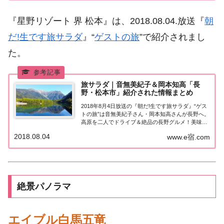
『星野リゾート 界 松本』は、2018.08.04.放送『
朝
だ!生です旅サラダ
』“
ゲストの旅
”で紹介されまし
た。
旅サラダ｜音無美紀子＆岡本知高「長
野・松本市」紹介された情報まとめ
2018年8月4日放送の『朝だ!生です旅サラダ』“ゲス
トの旅”は音無美紀子さん・岡本知高さんが長野へ。
高原を二人でドライブ＆絶品の長野グルメ！美味し
い日本酒や絶品そばを堪能し極上宿へ！岡本知高さ
2018.08.04
www.e宿.com
んが美声も披露♪紹介された情報はこちら！長野～
高原をドライブ＆絶品の長野グルメ！今日の...
絶景パノラマ
エイブル白馬五竜