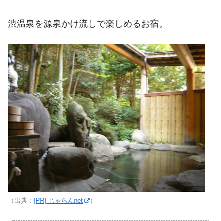
渋温泉を源泉かけ流しで楽しめるお宿。
（出典：
[PR] じゃらんnet
）