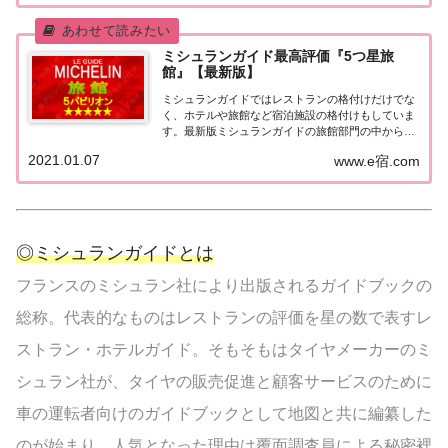
ングなどで常に上位を賑わす有名ホテル。各ホテル
の...
ミシュランガイド最高評価『5つ星旅
館』【最新版】
ミシュランガイドではレストランの格付けだけでな
く、ホテルや旅館など宿泊施設の格付けもしていま
す。最新版ミシュランガイドの旅館部門の中から最
高評価の『5つ星★★★★★』を獲得した旅館をま
2021.01.07
www.e宿.com
とめてみました♪ いずれも人気ランキングなどで常
に上位を賑わす有名旅館。各旅館の情報と口コミ評
価...
◎ミシュランガイドとは
フランスのミシュラン社により出版されるガイドブックの
総称。代表的なものはレストランの評価を星の数で表すレ
ストラン・ホテルガイド。そもそもはタイヤメーカーのミ
シュラン社が、タイヤの販売促進と顧客サービスのために
車の運転者向けのガイドブックとして地図と共に編纂した
のが始まり。人気となった理由は覆面調査員による秘密裡