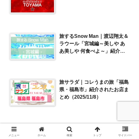
旅するSnow Man｜渡辺翔太＆
ラウール「宮城編～美しや あ
あ美しや 何食べよ～」紹介情
報まとめ（2025/10/26）
旅サラダ｜コレうまの旅「福島
県・福島市」紹介されたお店ま
とめ（2025/11/8）
ミシュランガイド東京2020】
２つ星を獲得した「日本料理・
メニュー
ホーム
検索
トップ
サイドバー