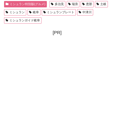
ミシュラン特別版(グルメ)
多治見
瑞浪
恵那
土岐
ミシュラン
岐阜
ミシュランプレート
中津川
ミシュランガイド岐阜
[PR]