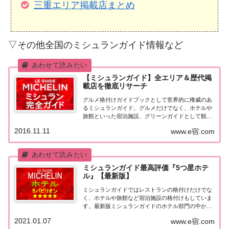
三重エリア掲載店まとめ
▽その他全国のミシュランガイド情報など
【ミシュランガイド】全エリア＆歴代掲
載店を徹底リサーチ
グルメ格付けガイドブックとして世界的に権威のあ
るミシュランガイド。グルメだけでなく、ホテルや
旅館といった宿泊施設、グリーンガイドとして観光
スポットなどのガイドブックも展開しています。日
2016.11.11
www.e宿.com
本版としては、2007年11月20日に「ミシュランガイ
ド東京版2008」が発売されてからエリアを...
ミシュランガイド最高評価『5つ星ホテ
ル』【最新版】
ミシュランガイドではレストランの格付けだけでな
く、ホテルや旅館など宿泊施設の格付けもしていま
す。最新版ミシュランガイドのホテル部門の中から
最高評価の『5つ星★★★★★』を獲得したホテル
2021.01.07
www.e宿.com
をまとめてみました♪ いずれのホテルも人気ランキ