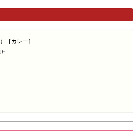
ン）［カレー］
1F