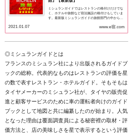
館』【最新版】
ミシュランガイドではレストランの格付けだけでな
く、ホテルや旅館など宿泊施設の格付けもしていま
す。最新版ミシュランガイドの旅館部門の中から最
高評価の『5つ星★★★★★』を獲得した旅館をま
2021.01.07
www.e宿.com
とめてみました♪ いずれも人気ランキングなどで常
に上位を賑わす有名旅館。各旅館の情報と口コミ評
価...
◎ミシュランガイドとは
フランスのミシュラン社により出版されるガイドブ
ックの総称。代表的なものはレストランの評価を星
の数で表すレストラン・ホテルガイド。そもそもは
タイヤメーカーのミシュラン社が、タイヤの販売促
進と顧客サービスのために車の運転者向けのガイド
ブックとして地図と共に編纂したのが始まり。人気
となった理由は覆面調査員による秘密裡の取材・評
価方法と、店の美味しさを星で表示するという評価