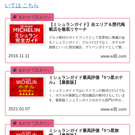
いては こちら
【ミシュランガイド】全エリア＆歴代掲
載店を徹底リサーチ
グルメ格付けガイドブックとして世界的に権威のあ
るミシュランガイド。グルメだけでなく、ホテルや
旅館といった宿泊施設、グリーンガイドとして観光
スポットなどのガイドブックも展開しています。日
2016.11.11
www.e宿.com
本版としては、2007年11月20日に「ミシュランガイ
ド東京版2008」が発売されてからエリアを...
ミシュランガイド最高評価『5つ星ホテ
ル』【最新版】
ミシュランガイドではレストランの格付けだけでな
く、ホテルや旅館など宿泊施設の格付けもしていま
す。最新版ミシュランガイドのホテル部門の中から
最高評価の『5つ星★★★★★』を獲得したホテル
2021.01.07
www.e宿.com
をまとめてみました♪ いずれのホテルも人気ランキ
ングなどで常に上位を賑わす有名ホテル。各ホテル
の...
ミシュランガイド最高評価『5つ星旅