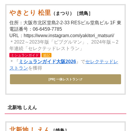
やきとり 松里
（まつり）［焼鳥］
住所：大阪市北区堂島2-2-33 RESビル堂島ビル 1F 東
電話番号：06-6459-7785
URL：https://www.instagram.com/yakitori_matsuri/
＊2022～2023年版「ビブグルマン」、2024年版～2
年連続「セレクテッドレストラン」
ミシュランガイド
追記
＊『
ミシュランガイド大阪2026
』で
セレクテッドレ
ストラン
を獲得
[PR] 一休レストラン
北新地 しえん
北新地 しえん
［焼鳥］