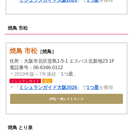
＊『
ミシュランガイド大阪2026
』で
1つ星
を獲得
焼鳥 市松
焼鳥 市松
［焼鳥］
住所：大阪市北区堂島1-5-1 エスパス北新地23 1F
電話番号：06-6346-0112
＊2019年版～7年連続「
1つ星
」
ミシュランガイド
追記
＊『
ミシュランガイド大阪2026
』で
1つ星
を獲得
[PR] 一休レストラン
焼鳥 とり泉