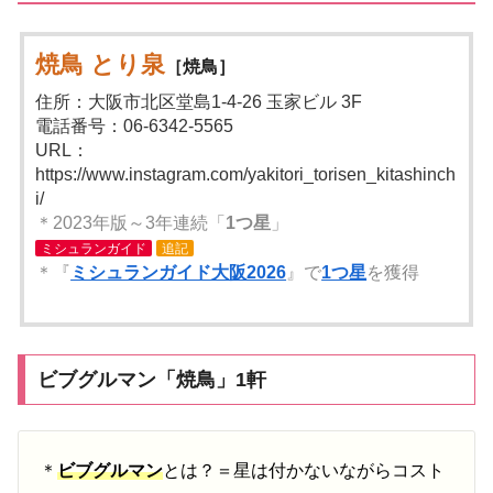
焼鳥 とり泉
［焼鳥］
住所：大阪市北区堂島1-4-26 玉家ビル 3F
電話番号：06-6342-5565
URL：
https://www.instagram.com/yakitori_torisen_kitashinch
i/
＊2023年版～3年連続「
1つ星
」
ミシュランガイド
追記
＊『
ミシュランガイド大阪2026
』で
1つ星
を獲得
ビブグルマン「焼鳥」1軒
＊
ビブグルマン
とは？＝星は付かないながらコスト