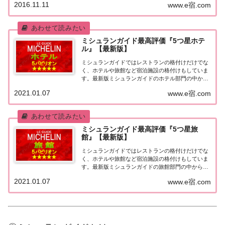
2016.11.11
www.e宿.com
本版としては、2007年11月20日に「ミシュランガイ
ド東京版2008」が発売されてからエリアを...
ミシュランガイド最高評価『5つ星ホテ
ル』【最新版】
ミシュランガイドではレストランの格付けだけでな
く、ホテルや旅館など宿泊施設の格付けもしていま
す。最新版ミシュランガイドのホテル部門の中から
最高評価の『5つ星★★★★★』を獲得したホテル
2021.01.07
www.e宿.com
をまとめてみました♪ いずれのホテルも人気ランキ
ングなどで常に上位を賑わす有名ホテル。各ホテル
の...
ミシュランガイド最高評価『5つ星旅
館』【最新版】
ミシュランガイドではレストランの格付けだけでな
く、ホテルや旅館など宿泊施設の格付けもしていま
す。最新版ミシュランガイドの旅館部門の中から最
高評価の『5つ星★★★★★』を獲得した旅館をま
2021.01.07
www.e宿.com
とめてみました♪ いずれも人気ランキングなどで常
に上位を賑わす有名旅館。各旅館の情報と口コミ評
価...