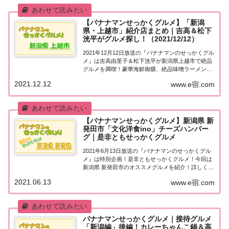
【バナナマンせっかくグルメ】「新潟
県・上越市」紹介店まとめ｜吉高＆松下
洸平がグルメ探し！（2021/12/12）
2021年12月12日放送の『バナナマンのせっかくグル
メ』は吉高由里子＆松下洸平が新潟県上越市で絶品
グルメを満喫！豪華海鮮御膳、絶品味噌ラーメンな
ど、紹介されたお店をまとめました！詳しくはこち
2021.12.12
www.e宿.com
ら！吉高由里子＆松下洸平「新潟県上越市」でグル
メ探し地元の人に「せっかくこの町に来たなら...
【バナナマンせっかくグルメ】新潟県 新
発田市「文化洋食ino」チーズハンバー
グ｜是非ともせっかくグルメ
2021年6月13日放送の『バナナマンのせっかくグル
メ』は特別企画！是非ともせっかくグルメ！今回は
新潟県 新発田市のオススメグルメを紹介！詳しくは
こちら！特別企画！是非ともせっかくグルメ今日は
2021.06.13
www.e宿.com
特別企画！今まで番組がロケで訪れたことのない町
の方々限定で「是非とも日村さんに食べてほし...
バナナマンせっかくグルメ｜接待グルメ
「新潟編」後編！カレーちゃんこ鍋＆高