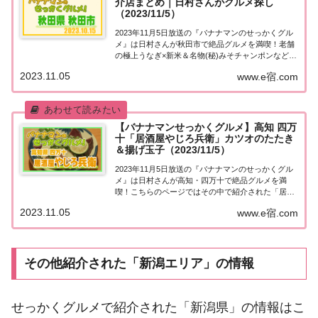
介店まとめ｜日村さんがグルメ探し
（2023/11/5）
2023年11月5日放送の『バナナマンのせっかくグル
メ』は日村さんが秋田市で絶品グルメを満喫！老舗
の極上うなぎ×新米＆名物(秘)みそチャンポンなど、
紹介されたお店やメニューをまとめました！詳しく
2023.11.05
www.e宿.com
はこちら！日村さんが「秋田市」でグルメ探し地元
の人に「せっかくこの町に来たなら食べたほ...
【バナナマンせっかくグルメ】高知 四万
十「居酒屋やじろ兵衛」カツオのたたき
＆揚げ玉子（2023/11/5）
2023年11月5日放送の『バナナマンのせっかくグル
メ』は日村さんが高知・四万十で絶品グルメを満
喫！こちらのページではその中で紹介された「居酒
屋やじろ兵衛」についてまとめました。詳しくはこ
2023.11.05
www.e宿.com
ちら！高知・四万十「居酒屋やじろ兵衛」地元の人
に「せっかくこの町に来たなら食べたほうがいい
グ...
その他紹介された「新潟エリア」の情報
せっかくグルメで紹介された「新潟県」の情報はこ