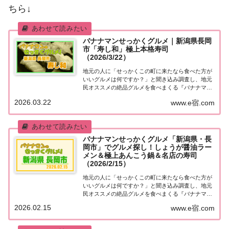
ちら↓
バナナマンせっかくグルメ｜新潟県長岡
市「寿し和」極上本格寿司
（2026/3/22）
地元の人に「せっかくこの町に来たなら食べた方が
いいグルメは何ですか？」と聞き込み調査し、地元
民オススメの絶品グルメを食べまくる『バナナマン
せっかくグルメ』。2026年3月22日放送の『バナナ
2026.03.22
www.e宿.com
マンのせっかくグルメ』は日村さんが全国人気観光
地でぶらり爆食旅！こちらのページではその中で...
バナナマンせっかくグルメ「新潟県・長
岡市」でグルメ探し！しょうが醤油ラー
メン＆極上あんこう鍋＆名店の寿司
（2026/2/15）
地元の人に「せっかくこの町に来たなら食べた方が
いいグルメは何ですか？」と聞き込み調査し、地元
民オススメの絶品グルメを食べまくる『バナナマン
せっかくグルメ』。2026年2月15日放送の『バナナ
2026.02.15
www.e宿.com
マンのせっかくグルメ』は日村さんが新潟県・長岡
市で絶品グルメを満喫！紹介されたお店やメニュ...