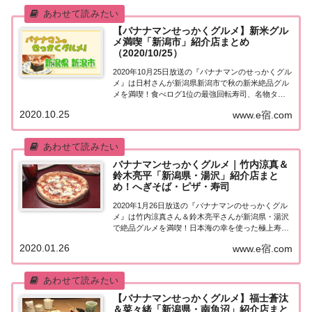
【バナナマンせっかくグルメ】新米グル
メ満喫「新潟市」紹介店まとめ
（2020/10/25）
2020年10月25日放送の『バナナマンのせっかくグル
メ』は日村さんが新潟県新潟市で秋の新米絶品グル
メを満喫！食べログ1位の最強回転寿司、名物タレ
カツ丼、豪快鳥の半身揚げ、新潟のソウルフード
2020.10.25
www.e宿.com
「イタリアン」など、紹介されたお店をまとめまし
た！詳しくはこちら！日村さんが「新潟県新潟市...
バナナマンせっかくグルメ｜竹内涼真＆
鈴木亮平「新潟県・湯沢」紹介店まと
め！へぎそば・ピザ・寿司
2020年1月26日放送の『バナナマンのせっかくグル
メ』は竹内涼真さん＆鈴木亮平さんが新潟県・湯沢
で絶品グルメを満喫！日本海の幸を使った極上寿
司、ゲレンデの真ん中にある本格石釜ピザなど、紹
2020.01.26
www.e宿.com
介されたお店はこちら！竹内涼真＆鈴木亮平「新潟
県・湯沢」地元の人に「せっかくこの町に来たな
ら...
【バナナマンせっかくグルメ】福士蒼汰
＆菜々緒「新潟県・南魚沼」紹介店まと