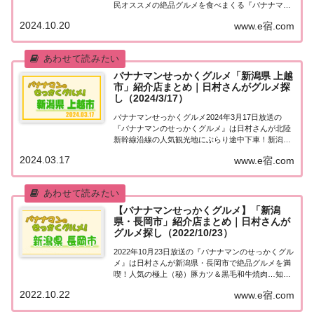
民オススメの絶品グルメを食べまくる『バナナマン
せっかくグルメ』。2024年10月20日放送の『バナナ
2024.10.20
www.e宿.com
マンのせっかくグルメ』は日村さんが新潟県 魚沼市
＆長岡市で絶品グルメを満喫！絶品！新米お...
バナナマンせっかくグルメ「新潟県 上越
市」紹介店まとめ｜日村さんがグルメ探
し（2024/3/17）
バナナマンせっかくグルメ2024年3月17日放送の
『バナナマンのせっかくグルメ』は日村さんが北陸
新幹線沿線の人気観光地にぶらり途中下車！新潟県
上越市で絶品グルメを満喫！新感覚！肉汁が止まら
2024.03.17
www.e宿.com
ない絶品ハンバーグ、驚愕！人気定食屋の超特大オ
ムライスなど、紹介されたお店やメニューをまと...
【バナナマンせっかくグルメ】「新潟
県・長岡市」紹介店まとめ｜日村さんが
グルメ探し（2022/10/23）
2022年10月23日放送の『バナナマンのせっかくグル
メ』は日村さんが新潟県・長岡市で絶品グルメを満
喫！人気の極上（秘）豚カツ＆黒毛和牛焼肉…知ら
れざるソウルフード「生姜醤油ラーメン」…超ボリ
2022.10.22
www.e宿.com
ューミー定食屋さんでドカ食い！紹介されたお店を
まとめました！詳しくはこちら！日村さんが「...