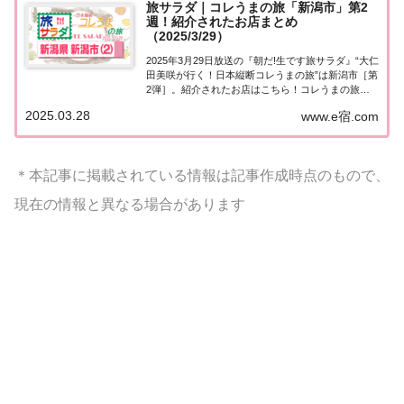
旅サラダ｜コレうまの旅「新潟市」第2
週！紹介されたお店まとめ
（2025/3/29）
2025年3月29日放送の『朝だ!生です旅サラダ』“大仁
田美咲が行く！日本縦断コレうまの旅”は新潟市［第
2弾］。紹介されたお店はこちら！コレうまの旅
「新潟市 Part２」「日本縦断コレうまの旅」４代目
2025.03.28
www.e宿.com
プレゼントソムリエ・大仁田美咲アナウンサーが美
味しいもの探し♪今週も新潟県の中心...
＊本記事に掲載されている情報は記事作成時点のもので、
現在の情報と異なる場合があります