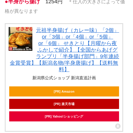
●半身から揚げ
1254円
＊仕入の大きさによって価
格が異なります
元祖半身揚げ（カレー味）「2個」
or「3個」or「4個」or「5個」
or「6個」 せきとり【月曜から夜
ふかしで紹介】【全国からあげグ
ランプリ「半身揚げ部門」9年連続
金賞受賞】【新潟名物/半身唐揚げ】【送料無
料】
新潟県公式ショップ 新潟直送計画
[PR] Amazon
[PR] 楽天市場
[PR] Yahoo!ショッピング