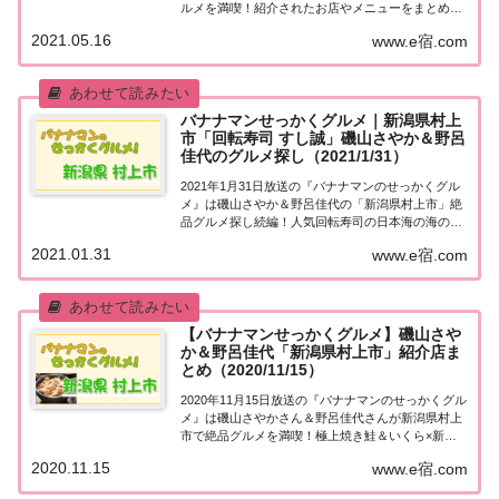
ルメを満喫！紹介されたお店やメニューをまとめま
した！詳しくはこちら！日村さんが「新潟市」でグ
2021.05.16
www.e宿.com
ルメ探し［続編］地元の人に「せっかくこの町に来
たなら食べたほうがいいグルメは何ですか？」と...
バナナマンせっかくグルメ｜新潟県村上
市「回転寿司 すし誠」磯山さやか＆野呂
佳代のグルメ探し（2021/1/31）
2021年1月31日放送の『バナナマンのせっかくグル
メ』は磯山さやか＆野呂佳代の「新潟県村上市」絶
品グルメ探し続編！人気回転寿司の日本海の海の幸
など、紹介されたお店やメニューをまとめました！
2021.01.31
www.e宿.com
詳しくはこちら！磯山さやか＆野呂佳代「新潟県村
上市」グルメ探し続編地元の人に「せっかくこの...
【バナナマンせっかくグルメ】磯山さや
か＆野呂佳代「新潟県村上市」紹介店ま
とめ（2020/11/15）
2020年11月15日放送の『バナナマンのせっかくグル
メ』は磯山さやかさん＆野呂佳代さんが新潟県村上
市で絶品グルメを満喫！極上焼き鮭＆いくら×新米
コシヒカリ、極上ブランド肉など、紹介されたお店
2020.11.15
www.e宿.com
をまとめました！詳しくはこちら！磯山さやか＆野
呂佳代「新潟県村上市」へ！地元の人に「せっ...