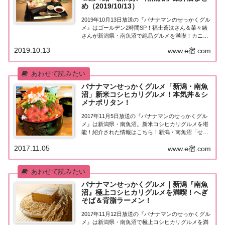
め（2019/10/13）
2019年10月13日放送の『バナナマンのせっかくグル
メ』はゴールデン2時間SP！福士蒼汰さん＆菜々緒
さんが新潟県・南魚沼で絶品グルメを満喫！カニ・
アワビ・のどぐろが入った「豪華海鮮重」など、紹
2019.10.13
www.e宿.com
介されたお店はこちら！福士蒼汰さん＆菜々緒さん
が「新潟県・南魚沼」へ！地元の人に「せっ...
バナナマンせっかくグルメ「新潟・南魚
沼」新米コシヒカリグルメ！本気丼＆シ
メナポリタン！
2017年11月5日放送の『バナナマンのせっかくグル
メ』は新潟県・南魚沼。新米コシヒカリグルメを堪
能！紹介された情報はこちら！新潟・南魚沼「せっ
かくこの町に来たなら食べたほうがいいグルメは何
2017.11.05
www.e宿.com
ですか？」日本全国でバナナマン日村さんが地元民
オススメの絶品グルメを聞き込み＆食べまくり！...
バナナマンせっかくグルメ｜新潟『南魚
沼』極上コシヒカリグルメを満喫！へぎ
そば＆背脂ラーメン！
2017年11月12日放送の『バナナマンのせっかくグル
メ』は新潟県・南魚沼で極上コシヒカリグルメを満