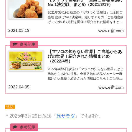
No.1決定戦」まとめ（2021/3/19）
2021年3月19日放送の『ザワつく!金曜日』は全国ご
当地 唐揚げNo.1決定戦。選りすぐりの「ご当地唐揚
げ」でNo.1決定戦を開催！紹介された情報をまとめ
ました！全国ご当地 唐揚げNo.1決定戦今、から揚げ
2021.03.19
www.e宿.com
専門店の急増で空前のブームが到来中！？から揚げ
専門店の数は2018年の1...
【マツコの知らない世界】ご当地からあ
げの世界！紹介された情報まとめ
（2022/4/5）
2022年4月5日放送の『マツコの知らない世界』はご
当地からあげの世界。全国各地の絶品ジューシー唐
揚げが大集結！紹介された情報はこちら！ご当地か
らあげの世界「ご当地からあげの世界」を紹介して
2022.04.05
www.e宿.com
くれるのは、年間365日、今までに3000店舗の唐あ
げを食べた女性・有野いくさん。食べ続け...
追記
＊2025年3月29日放送『
旅サラダ
』でも紹介。