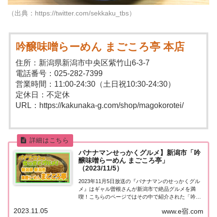
（出典：https://twitter.com/sekkaku_tbs）
吟醸味噌らーめん まごころ亭 本店
住所：新潟県新潟市中央区紫竹山6-3-7
電話番号：025-282-7399
営業時間：11:00-24:30（土日祝10:30-24:30）
定休日：不定休
URL：https://kakunaka-g.com/shop/magokorotei/
バナナマンせっかくグルメ】新潟市「吟
醸味噌らーめん まごころ亭」
（2023/11/5）
2023年11月5日放送の『バナナマンのせっかくグル
メ』はギャル曽根さんが新潟市で絶品グルメを満
喫！こちらのページではその中で紹介された「吟醸
味噌らーめん まごころ亭」についてまとめました。
2023.11.05
www.e宿.com
詳しくはこちら！新潟市「吟醸味噌らーめん まごこ