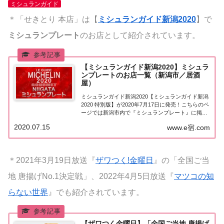
ミシュランガイド
＊「せきとり 本店」は【
ミシュランガイド新潟2020
】で
ミシュランプレート
のお店として紹介されています。
【ミシュランガイド新潟2020】ミシュラ
ンプレートのお店一覧（新潟市／居酒
屋）
ミシュランガイド新潟2020【ミシュランガイド新潟
2020 特別版】が2020年7月17日に発売！こちらのペ
ージでは新潟市内で『ミシュランプレート』に掲載
された「居酒屋」を一覧にまとめました。ミシュラ
2020.07.15
www.e宿.com
ンガイド新潟2020『ミシュランプレート』掲載店ミ
シュランガイド新潟2020「新...
＊2021年3月19日放送『
ザワつく!金曜日
』の「全国ご当
地 唐揚げNo.1決定戦」、2022年4月5日放送『
マツコの知
らない世界
』でも紹介されています。
【ザワつく金曜日】「全国ご当地 唐揚げ