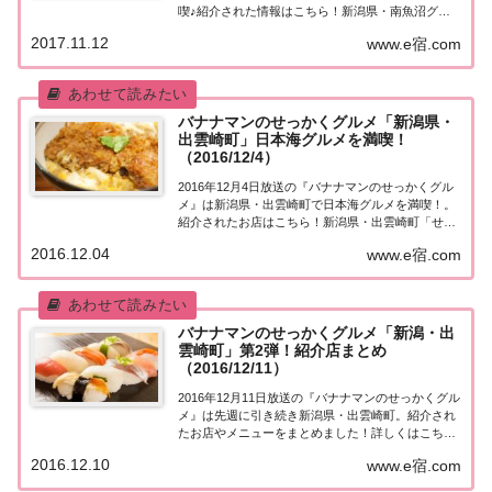
喫♪紹介された情報はこちら！新潟県・南魚沼グル
メ「せっかくこの町に来たなら食べたほうがいいグ
2017.11.12
www.e宿.com
ルメは何ですか？」日本全国でバナナマン日村さん
が地元民オススメの絶品グルメを聞き込み＆食...
バナナマンのせっかくグルメ「新潟県・
出雲崎町」日本海グルメを満喫！
（2016/12/4）
2016年12月4日放送の『バナナマンのせっかくグル
メ』は新潟県・出雲崎町で日本海グルメを満喫！。
紹介されたお店はこちら！新潟県・出雲崎町「せっ
かくこの町に来たなら食べたほうがいいグルメは何
2016.12.04
www.e宿.com
ですか？」日本全国でバナナマン日村さんが地元民
オススメの絶品グルメを聞き込み＆食べまくり！...
バナナマンのせっかくグルメ「新潟・出
雲崎町」第2弾！紹介店まとめ
（2016/12/11）
2016年12月11日放送の『バナナマンのせっかくグル
メ』は先週に引き続き新潟県・出雲崎町。紹介され
たお店やメニューをまとめました！詳しくはこち
ら！新潟・出雲崎町「せっかくこの町に来たなら食
2016.12.10
www.e宿.com
べたほうがいいグルメは何ですか？」日本全国でバ
ナナマン日村さんが地元民オススメの絶品グルメ...