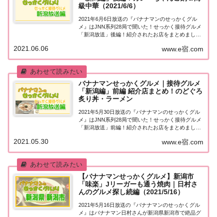
級中華（2021/6/6）
2021年6月6日放送の『バナナマンのせっかくグル
メ』はJNN系列28局で聞いた！せっかく接待グルメ
「新潟放送」後編！紹介されたお店をまとめまし
た！詳しくはこちら！せっかく接待グルメ「新潟放
2021.06.06
www.e宿.com
送」後編JNN系列局のほとんどで地元グルメを紹介
する番組を放送中。であるならば…JNN系列...
バナナマンせっかくグルメ｜接待グルメ
「新潟編」前編 紹介店まとめ！のどぐろ
炙り丼・ラーメン
2021年5月30日放送の『バナナマンのせっかくグル
メ』はJNN系列28局で聞いた！せっかく接待グルメ
「新潟放送」前編！紹介されたお店をまとめまし
た！詳しくはこちら！せっかく接待グルメ「新潟放
2021.05.30
www.e宿.com
送」前編JNN系列局のほとんどで地元グルメを紹介
する番組を放送中。であるならば…JNN系...
【バナナマンせっかくグルメ】新潟市
「味楽」Jリーガーも通う焼肉｜日村さ
んのグルメ探し続編（2021/5/16）
2021年5月16日放送の『バナナマンのせっかくグル
メ』はバナナマン日村さんが新潟県新潟市で絶品グ