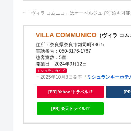
＊「ヴィラ コムニコ」はオーベルジュで宿泊も可能
VILLA COMMUNICO
（ヴィラ コム
住所：奈良県奈良市雑司町486-5
電話番号：050-3176-1787
総客室数：5室
開業日：2024年9月12日
ミシュランガイド
＊2025年10月8日発表『
ミシュランキーホテル
[PR] Yahoo!トラベル
[P
[PR] 楽天トラベル