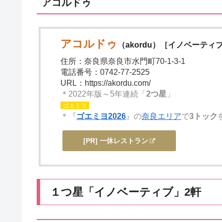
アコルドゥ
アコルドゥ
（akordu）［イノベーティ
住所：奈良県奈良市水門町70-1-3-1
電話番号：0742-77-2525
URL：https://akordu.com/
＊2022年版～5年連続「
2つ星
」
ゴエミヨ
＊『
ゴエミヨ2026
』の
奈良エリア
で
3トック
[PR] 一休レストラン
１つ星「イノベーティブ」2軒