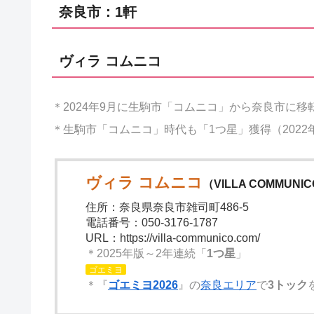
奈良市：1軒
ヴィラ コムニコ
＊2024年9月に生駒市「コムニコ」から奈良市に
＊生駒市「コムニコ」時代も「1つ星」獲得（2022年
ヴィラ コムニコ
（VILLA COMMU
住所：奈良県奈良市雑司町486-5
電話番号：050-3176-1787
URL：https://villa-communico.com/
＊2025年版～2年連続「
1つ星
」
ゴエミヨ
＊『
ゴエミヨ2026
』の
奈良エリア
で
3トック