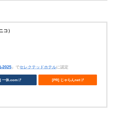
ニコ）
2025
』で
セレクテッドホテル
に認定
R] 一休.com
[PR] じゃらんnet