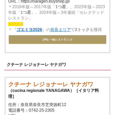
URL：https://naragen.buyshop.jp/
＊2016年版～2017年版「
1つ星
」、2022年版～2023
年版「
1つ星
」、2024年版～3年連続「セレクテッド
レストラン」
ゴエミヨ
＊『
ゴエミヨ2026
』の
奈良エリア
で
2トック
を獲得
[PR] 一休レストラン
クチーナ レジョナーレ ヤナガワ
クチーナ レジョナーレ ヤナガワ
（cucina regionale YANAGAWA）［イタリア料
理］
住所：奈良県奈良市芝突抜町12
電話番号：0742-25-2305