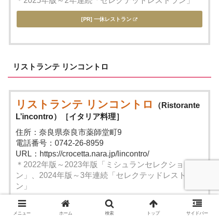
＊2025年版～2年連続「セレクテッドレストラン」
[PR] 一休レストラン
リストランテ リンコントロ
リストランテ リンコントロ
（Ristorante
L’incontro）［イタリア料理］
住所：奈良県奈良市薬師堂町9
電話番号：0742-26-8959
URL：https://crocetta.nara.jp/lincontro/
＊2022年版～2023年版「ミシュランセレクショ
ン」、2024年版～3年連続「セレクテッドレストラ
ン」
[PR] ホットペッパーグルメ
メニュー
ホーム
検索
トップ
サイドバー