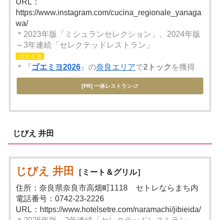
URL：
https://www.instagram.com/cucina_regionale_yanaga
wa/
＊2023年版「ミシュランセレクション」、2024年版
～3年連続「セレクテッドレストラン」
ゴエミヨ
＊『
ゴエミヨ2026
』の
奈良エリア
で
2トック
を獲得
[PR] 一休レストラン
じびえ 井田
じびえ 井田
［ミート＆グリル］
住所：奈良県奈良市高畑町1118 セトレならまち内
電話番号：0742-23-2226
URL：https://www.hotelsetre.com/naramachi/jibieida/