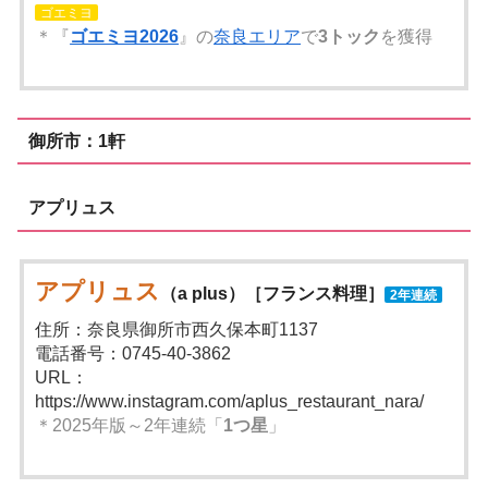
ゴエミヨ
＊『
ゴエミヨ2026
』の
奈良エリア
で
3トック
を獲得
御所市：1軒
アプリュス
アプリュス
（a plus）［フランス料理］
2年連続
住所：奈良県御所市西久保本町1137
電話番号：0745-40-3862
URL：
https://www.instagram.com/aplus_restaurant_nara/
＊2025年版～2年連続「
1つ星
」