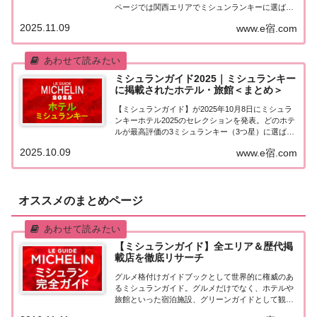
ページでは関西エリアでミシュンランキーに選ばれ
た宿泊施設（ホテル・旅館）を一覧にまとめまし
2025.11.09
www.e宿.com
た。ミシュランキー2025「関西エリア」の宿泊施設
関西エリアで「ミシュランキー2025」...
ミシュランガイド2025｜ミシュランキー
に掲載されたホテル・旅館＜まとめ＞
【ミシュランガイド】が2025年10月8日にミシュラ
ンキーホテル2025のセレクションを発表。どのホテ
ルが最高評価の3ミシュランキー（3つ星）に選ばれ
たのでしょうか。ミシュランキーに掲載されたホテ
2025.10.09
www.e宿.com
ルを一覧にまとめました。【ミシュランガイド
2025】ミシュランキーホテルを発表日本ミ...
オススメのまとめページ
【ミシュランガイド】全エリア＆歴代掲
載店を徹底リサーチ
グルメ格付けガイドブックとして世界的に権威のあ
るミシュランガイド。グルメだけでなく、ホテルや
旅館といった宿泊施設、グリーンガイドとして観光
スポットなどのガイドブックも展開しています。日