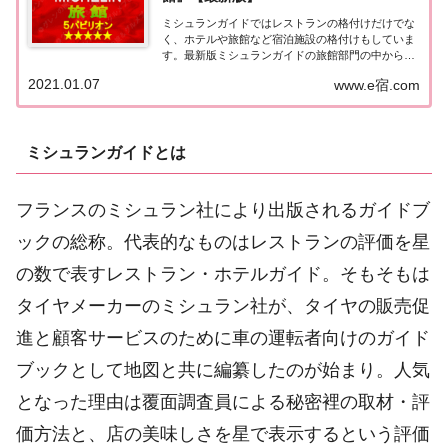
ミシュランガイドではレストランの格付けだけでな
く、ホテルや旅館など宿泊施設の格付けもしていま
す。最新版ミシュランガイドの旅館部門の中から最
高評価の『5つ星★★★★★』を獲得した旅館をま
2021.01.07
www.e宿.com
とめてみました♪ いずれも人気ランキングなどで常
に上位を賑わす有名旅館。各旅館の情報と口コミ評
価...
ミシュランガイドとは
フランスのミシュラン社により出版されるガイドブ
ックの総称。代表的なものはレストランの評価を星
の数で表すレストラン・ホテルガイド。そもそもは
タイヤメーカーのミシュラン社が、タイヤの販売促
進と顧客サービスのために車の運転者向けのガイド
ブックとして地図と共に編纂したのが始まり。人気
となった理由は覆面調査員による秘密裡の取材・評
価方法と、店の美味しさを星で表示するという評価