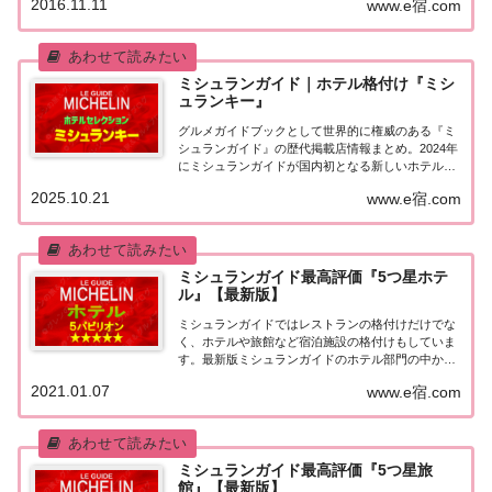
2016.11.11
www.e宿.com
本版としては、2007年11月20日に「ミシュランガイ
ド東京版2008」が発売されてからエリアを...
ミシュランガイド｜ホテル格付け『ミシ
ュランキー』
グルメガイドブックとして世界的に権威のある『ミ
シュランガイド』の歴代掲載店情報まとめ。2024年
にミシュランガイドが国内初となる新しいホテルセ
レクション『ミシュランキーホテル』を発表。ミシ
2025.10.21
www.e宿.com
ュランキーホテル2024年7月4日に発表されたミシュ
ランガイドによる新たなホテルの格付け『ミ...
ミシュランガイド最高評価『5つ星ホテ
ル』【最新版】
ミシュランガイドではレストランの格付けだけでな
く、ホテルや旅館など宿泊施設の格付けもしていま
す。最新版ミシュランガイドのホテル部門の中から
最高評価の『5つ星★★★★★』を獲得したホテル
2021.01.07
www.e宿.com
をまとめてみました♪ いずれのホテルも人気ランキ
ングなどで常に上位を賑わす有名ホテル。各ホテル
の...
ミシュランガイド最高評価『5つ星旅
館』【最新版】