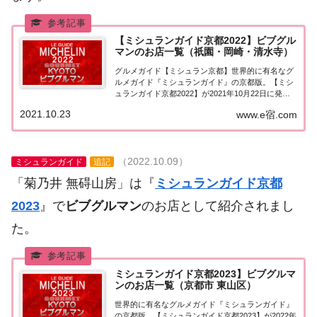
【ミシュランガイド京都2022】ビブグル
マンのお店一覧（祇園・岡崎・清水寺）
グルメガイド【ミシュラン京都】世界的に有名なグ
ルメガイド『ミシュランガイド』の京都版。【ミシ
ュランガイド京都2022】が2021年10月22日に発
売！こちらのページでは京都（祇園・岡崎・清水寺
2021.10.23
www.e宿.com
エリア）で『ビブグルマン』に選ばれたお店（飲食
店・レストラン）を一覧にまとめました。ミシ...
（2022.10.09）
ミシュランガイド
追記
「菊乃井 無碍山房」は『
ミシュランガイド京都
2023
』で
ビブグルマン
のお店として紹介されまし
た。
ミシュランガイド京都2023】ビブグルマ
ンのお店一覧（京都市 東山区）
世界的に有名なグルメガイド『ミシュランガイド』
の京都版。【ミシュランガイド京都2023】が2022年