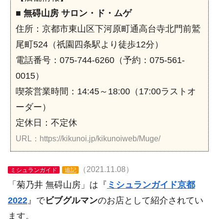
■
無碍山房 サロン・ド・ムゲ
住所：京都市東山区下河原町通高台寺北門前鷲
尾町524（祇園四条駅より徒歩12分）
電話番号：075-744-6260（予約：075-561-
0015）
喫茶営業時間：14:45～18:00（17:00ラストオ
ーダー）
定休日：不定休
URL：https://kikunoi.jp/kikunoiweb/Muge/
（2021.11.08）
ミシュランガイド
追記
「菊乃井 無碍山房」は『
ミシュランガイド京都
2022
』で
ビブグルマン
のお店として紹介されてい
ます。