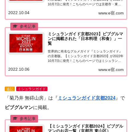
10月7日に発売！こちらのページでは京都市・東山
区で『ビブグルマン』に選ばれたお店（飲食店・レ
2022.10.04
www.e宿.com
ストラン）を一覧にまとめました。ミシュランガイ
ド京都2023『ビブグルマン』ミシュラン...
ミシュランガイド京都2023】ビブグルマ
ンに掲載された「日本料理（和食）」一
覧
世界的に有名なグルメガイド『ミシュランガイド』
の京都版。【ミシュランガイド京都2023】が2022年
10月7日に発売！こちらのページではミシュラン京
都でビブグルマンに掲載された「日本料理（和
2022.10.06
www.e宿.com
食）」を一覧にまとめました。ミシュラン京都
2023「日本料理」「ミシュランガイド京都202...
追記
ミシュランガイド
「菊乃井 無碍山房」は『
ミシュランガイド京都2024
』で
ビブグルマン
に掲載。
【ミシュランガイド京都2024】ビブグル
マンのお店一覧（京都市 東山区）