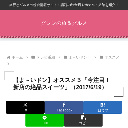
旅行とグルメの総合情報サイト！話題の飲食店やホテル・旅館を紹介！
グレンの旅＆グルメ
ホーム
テレビ番組
よ～いドン！
オススメ
３
【よ～いドン】オススメ３「今注目！
新店の絶品スイーツ」（2017/6/19）
X
Facebook
はてブ
LINE
コピー