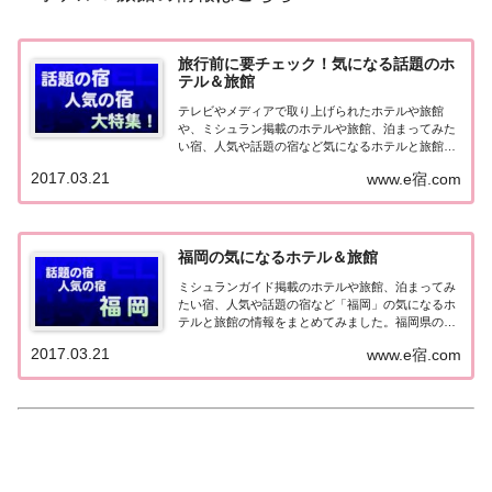
旅行前に要チェック！気になる話題のホ
テル＆旅館
テレビやメディアで取り上げられたホテルや旅館
や、ミシュラン掲載のホテルや旅館、泊まってみた
い宿、人気や話題の宿など気になるホテルと旅館の
情報をまとめました。旅行や出張前にチェックして
2017.03.21
www.e宿.com
みてください♪気になる話題のホテル＆旅館北海
道・東北の宿北海道の宿 メディア（TV）掲載 開
業・リ...
福岡の気になるホテル＆旅館
ミシュランガイド掲載のホテルや旅館、泊まってみ
たい宿、人気や話題の宿など「福岡」の気になるホ
テルと旅館の情報をまとめてみました。福岡県の気
になるホテル＆旅館テレビで取り上げられたホテル
2017.03.21
www.e宿.com
や旅館▽【旅サラダ】ゲストの旅 ～ 江戸時代の旧
家を改装した温泉宿『天然田園温泉 ふかほり邸』
（...