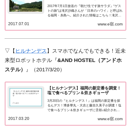
2017年7月1日放送の『朝だ!生です旅サラダ』“ゲス
トの旅”は滝沢沙織さんが「日本のハワイ」と呼ばれ
る福岡・糸島へ。紹介された情報はこちら！滝沢沙
織が“日本のハワイ” 福岡・糸島へ今日の“ゲストの
2017.07.01
www.e宿.com
旅”は滝沢沙織さん。「日本のハワイ」と呼ばれ注目
を集める福岡・糸島で、大注目のブラ...
▽【
ヒルナンデス
】スマホでなんでもできる！近未
来型ロボットホテル『
&AND HOSTEL（アンドホ
ステル）
』（2017/3/20）
【ヒルナンデス】福岡の新定番を調査！
塩で食べるプリン＆炊きギョーザ
3月20日の『ヒルナンデス！』は福岡の新定番を探
るんデス！博多華丸・大吉と藤吉久美子が調査！塩
で食べるプリン＆炊きギョーザに舌鼓♪紹介された
情報はこちら！福岡の新定番を探るんデス！≫近未
2017.03.20
www.e宿.com
来型ロボットホテル「&AND HOSTEL（アンドホス
テル）」 ≫進化形ひよ子まんじゅう ≫塩...