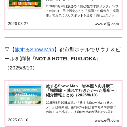
2026年3月28日放送の『朝だ!生です旅サラダ』“ゲス
トの旅”は、田中麗奈さんが「福岡・久留米市～福岡
市」でお気に入りスポットを巡る！訪れたスポット
や食べたグルメなど、紹介された情報をまとめまし
2026.03.27
www.e宿.com
た。くわしい情報はこちら！田中麗奈「福岡・久留
米市」を巡る今日の“ゲストの旅”は田中...
▽【
旅するSnow Man
】都市型ホテルでサウナ＆ビ
ールを満喫『
NOT A HOTEL FUKUOKA
』
（2025/8/10）
旅するSnow Man｜岩本照＆向井康二
「福岡編 ～連れて行きたかった場所～」
紹介情報まとめ（2025/8/10）
2025年8月10日放送の『旅するSnow Man（旅ス
ノ）』は福岡編。第2弾の今回は岩本照＆向井康二
の旅！ロケ地はここ！Snow Manが訪れたお店やス
ポットや食べたグルメなど、紹介された情報をまと
2025.08.10
www.e宿.com
めました！連れて行きたかった場所「福岡篇」Snow
Manが日本列島を縦断するト...