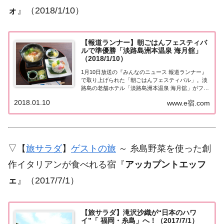
ォ
』（2018/1/10）
【報道ランナー】朝ごはんフェスティバ
ルで準優勝「淡路島洲本温泉 海月舘」
（2018/1/10）
1月10日放送の『みんなのニュース 報道ランナー』
で取り上げられた「朝ごはんフェスティバル」。淡
路島の老舗ホテル「淡路島洲本温泉 海月舘」がファ
イナルステージ（決勝大会）に残りました！果たし
2018.01.10
www.e宿.com
て結果は！？昨年12月に行われた「楽天トラベル 朝
ごはんフェスティバル」。全国約2000の...
▽【
旅サラダ
】
ゲストの旅
～ 糸島野菜を使った創
作イタリアンが食べれる宿『
アッカプントエッフ
ェ
』（2017/7/1）
【旅サラダ】滝沢沙織が“日本のハワ
イ”「 福岡・糸島」へ！（2017/7/1）