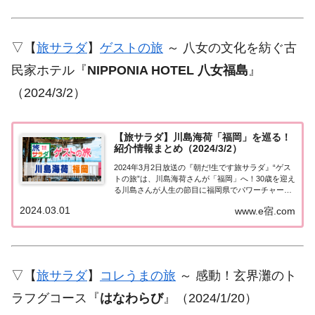
▽【
旅サラダ
】
ゲストの旅
～ 八女の文化を紡ぐ古
民家ホテル『
NIPPONIA HOTEL 八女福島
』
（2024/3/2）
【旅サラダ】川島海荷「福岡」を巡る！
紹介情報まとめ（2024/3/2）
2024年3月2日放送の『朝だ!生です旅サラダ』“ゲス
トの旅”は、川島海荷さんが「福岡」へ！30歳を迎え
る川島さんが人生の節目に福岡県でパワーチャージ
をするドライブ旅！紹介された情報はこちら！川島
2024.03.01
www.e宿.com
海荷「福岡」を巡る！今日の“ゲストの旅”は、30歳
を迎える女優の川島海荷さん。人生の...
▽【
旅サラダ
】
コレうまの旅
～ 感動！玄界灘のト
ラフグコース『
はなわらび
』（2024/1/20）