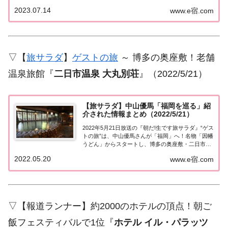
＆勝俣「福岡県 北九州」俺たちのひとっ風呂今日の
2023.07.14
www.e宿.com
勝俣州和のロケシリーズ「俺たちのひとっ風呂」！
鳥羽一郎さんと福岡県北九州の旅へ！...
▽【
旅サラダ
】
ゲストの旅
～ 博多の奥座敷！老舗
温泉旅館『
二日市温泉 大丸別荘
』（2022/5/21）
【旅サラダ】中山優馬「福岡を巡る」紹
介された情報まとめ（2022/5/21）
2022年5月21日放送の『朝だ!生です旅サラダ』“ゲス
トの旅”は、中山優馬さんが「福岡」へ！名物「因幡
うどん」からスタートし、博多の奥座敷・二日市温
泉の老舗温泉旅館に宿泊。柳川で川下り＆鰻のせい
2022.05.20
www.e宿.com
ろ蒸しをいただく！紹介された情報はこちら！中山
優馬「福岡を巡る」今日の“ゲストの旅”...
▽【報道ランナー】約2000のホテルの頂点！朝ご
飯フェスティバルで1位『
ホテル イル・パラッツ