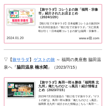
【旅サラダ】コレうまの旅「福岡・宗像
市」紹介されたお店まとめ
（2024/1/20）
【朝だ!生です旅サラダ】日本縦断コレうまの旅2024
年1月20日放送の『朝だ!生です旅サラダ』“大仁田美
咲が行く！日本縦断コレうまの旅”は福岡・宗像市。
紹介されたお店はこちら！コレうまの旅「福岡・宗
2024.01.20
www.e宿.com
像市」「日本縦断コレうまの旅」４代目プレゼント
ソムリエ・大仁田美咲アナウンサーが美...
▽【
旅サラダ
】
ゲストの旅
～ 福岡の奥座敷 脇田温
泉へ『
脇田温泉 楠水閣
』（2023/7/15）
【旅サラダ】鳥羽一郎＆勝俣「福岡県 北
九州」俺たちのひとっ風呂！紹介情報ま
とめ（2023/7/15）
2023年7月15日放送の『朝だ!生です旅サラダ』“ゲス
トの旅”は、鳥羽一郎＆勝俣「俺たちのひとっ風呂」
福岡県 北九州！紹介された情報はこちら！鳥羽一郎