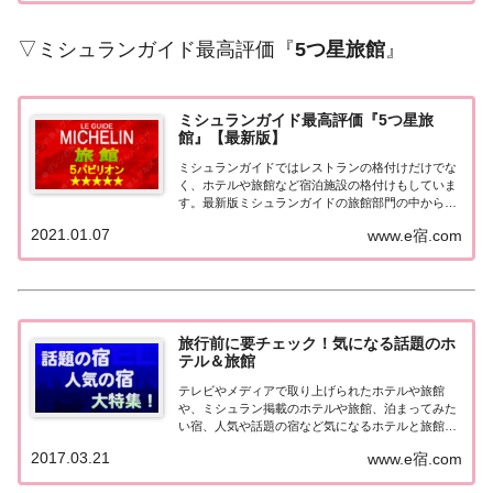
の...
▽ミシュランガイド最高評価『
5つ星旅館
』
ミシュランガイド最高評価『5つ星旅
館』【最新版】
ミシュランガイドではレストランの格付けだけでな
く、ホテルや旅館など宿泊施設の格付けもしていま
す。最新版ミシュランガイドの旅館部門の中から最
高評価の『5つ星★★★★★』を獲得した旅館をま
2021.01.07
www.e宿.com
とめてみました♪ いずれも人気ランキングなどで常
に上位を賑わす有名旅館。各旅館の情報と口コミ評
価...
旅行前に要チェック！気になる話題のホ
テル＆旅館
テレビやメディアで取り上げられたホテルや旅館
や、ミシュラン掲載のホテルや旅館、泊まってみた
い宿、人気や話題の宿など気になるホテルと旅館の
情報をまとめました。旅行や出張前にチェックして
2017.03.21
www.e宿.com
みてください♪気になる話題のホテル＆旅館北海
道・東北の宿北海道の宿 メディア（TV）掲載 開