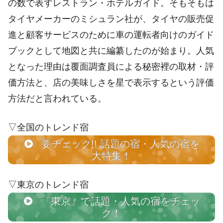
の数で表すレストラン・ホテルガイド。そもそもは
タイヤメーカーのミシュラン社が、タイヤの販売促
進と顧客サービスのために車の運転者向けのガイド
ブックとして地図と共に編纂したのが始まり。人気
となった理由は覆面調査員による秘密裡の取材・評
価方法と、店の美味しさを星で表示するという評価
方法だと言われている。
▽全国のトレンド宿
要チェック!! 話題の宿・人気の宿を
大特集！
▽東京のトレンド宿
『東京』で話題・人気の宿をチェッ
ク！