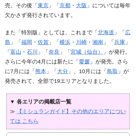
売。その後「
東京
」「
京都
・
大阪
」については毎年
欠かさず発行されています。
また「特別版」としては、これまで「
北海道
」「
広
島
」「
福岡
・
佐賀
」「
横浜
・
川崎
・
湘南
」「
兵庫
」
「
富山
・
石川
」「
奈良
」「
宮城（仙台）
」が発行。
さらに今年の4月には新たに「
愛媛
」が発売。さら
に7月には「
熊本
」「
大分
」、10月には「
鳥取
」が
発売されて、全部で19エリアとなりました。
▼ 各エリアの掲載店一覧
≫
【ミシュランガイド】その他のエリアについ
ては こちら