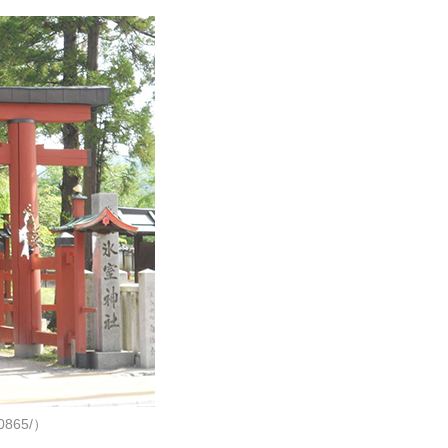
10865/）