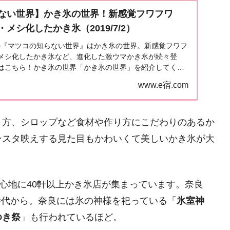
ない世界】かき氷の世界！新感覚フワフワ
メシ化したかき氷（2019/7/2）
送の『マツコの知らない世界』はかき氷の世界。新感覚フワフ
メシ化したかき氷など、進化した激ウマかき氷が続々登
はこちら！かき氷の世界「かき氷の世界」を紹介してくれ
杯のかき氷を食べる氷の女王、原田麻子さん。今年...
www.e宿.com
り方、シロップなど食材や作り方にこだわりのあるか
ンスタ映えする見た目もかわいくて美しいかき氷が大
中心地に40軒以上かき氷店が集まっています。奈良
良時代から。奈良には氷の神様を祀っている「
氷室神
ゆき祭
」も行われているほど。