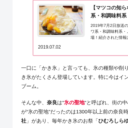
【マツコの知ら
系・和調味料系・
2019年7月2日放
ワ系・和調味料系・
場！紹介された情報
るのは、年間1800
2019.07.02
一口に「かき氷」と言っても、氷の種類や削
き氷がたくさん登場しています。特に今はイ
ブーム。
そんな中、
奈良
は“
氷の聖地
“と呼ばれ、街の
が“氷の聖地”だったのは1300年以上前の奈
社
」があり、毎年かき氷のお祭「
ひむろしら