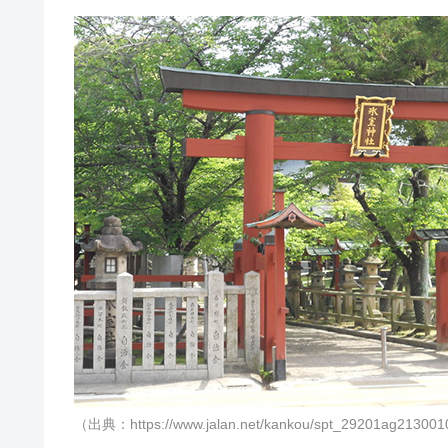
（出典：https://www.jalan.net/kankou/spt_29201ag21300