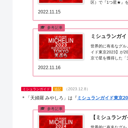
区）で『1つ星★』
た。ミシュランガイド
2022.11.15
ミシュランガイ
世界的に有名なグル
イド東京2023】が
京で星を獲得した「
ぷら」「ミシュランガ
2022.11.16
（2023.12.8）
ミシュランガイド
追記
＊「天婦羅 みやしろ」は『
ミシュランガイド東京20
【ミシュランガ
世界的に有名なグル