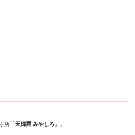
ら店「
天婦羅 みやしろ
」。