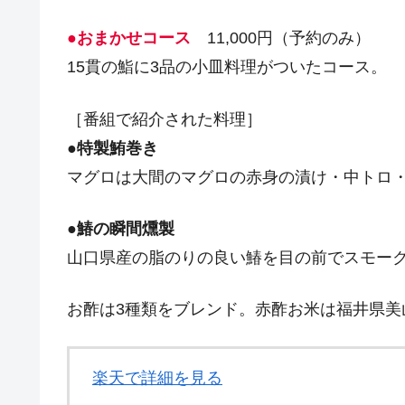
●おまかせコース
11,000円（予約のみ）
15貫の鮨に3品の小皿料理がついたコース。
［番組で紹介された料理］
●
特製鮪巻き
マグロは大間のマグロの赤身の漬け・中トロ
●
鰆の瞬間燻製
山口県産の脂のりの良い鰆を目の前でスモー
お酢は3種類をブレンド。赤酢お米は福井県美
楽天で詳細を見る