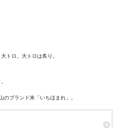
・大トロ。大トロは炙り。
ク。
山のブランド米「いちほまれ」。