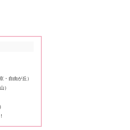
）
京・自由が丘）
山）
）
）
！