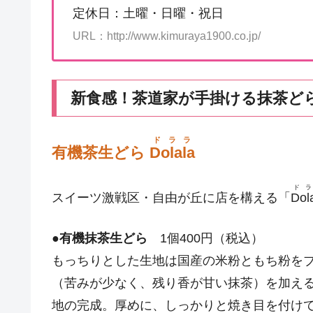
定休日：土曜・日曜・祝日
URL：http://www.kimuraya1900.co.jp/
新食感！茶道家が手掛ける抹茶ど
ドララ
有機茶生どら
Dolala
ド
スイーツ激戦区・自由が丘に店を構える「
Dol
●
有機抹茶生どら
1個400円（税込）
もっちりとした生地は国産の米粉ともち粉を
（苦みが少なく、残り香が甘い抹茶）を加え
地の完成。厚めに、しっかりと焼き目を付け