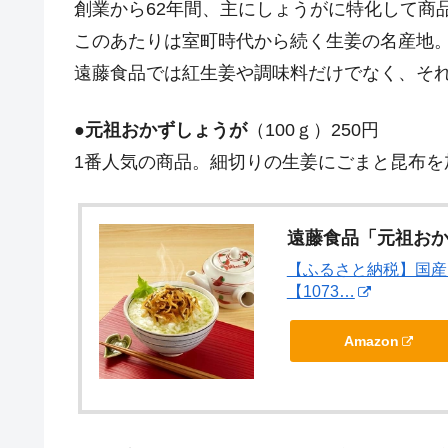
創業から62年間、主にしょうがに特化して商
このあたりは室町時代から続く生姜の名産地
遠藤食品では紅生姜や調味料だけでなく、そ
●
元祖おかずしょうが
（100ｇ）250円
1番人気の商品。細切りの生姜にごまと昆布を
遠藤食品「元祖お
【ふるさと納税】国産
【1073…
Amazon