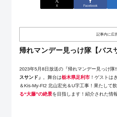
X
Facebook
記事内に広
帰れマンデー見っけ隊【バス
2023年5月8日放送の『帰れマンデー見っけ隊!
スサンド」
。舞台は
栃木県足利市
！ゲストは
＆Kis-My-Ft2 北山宏光＆U字工事！果た
る“大藤”の絶景
を目指します！紹介された情