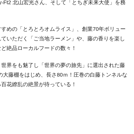
y-Ft2 北山宏光さん、そして「とちぎ未来大使」を務
。
すめの「とろとろオムライス」、創業70年ボリュー
れていただく「ご当地ラーメン」や、藤の香りを楽し
など絶品ローカルフードの数々！
！世界をも魅了し「世界の夢の旅先」に選出された藤
敷の大藤棚をはじめ、長さ80ｍ！圧巻の白藤トンネルな
る百花繚乱の絶景が待っている！