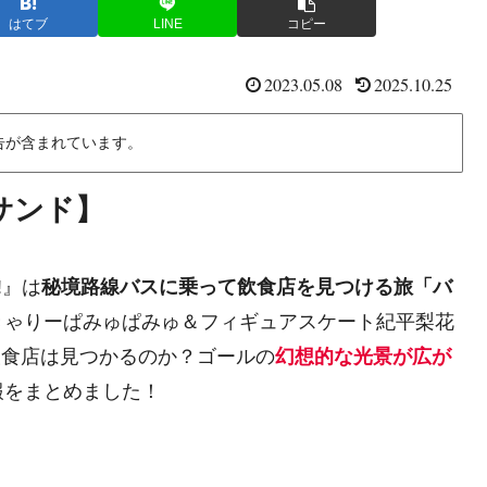
はてブ
LINE
コピー
2023.05.08
2025.10.25
告が含まれています。
サンド】
!』は
秘境路線バスに乗って飲食店を見つける旅「バ
きゃりーぱみゅぱみゅ＆フィギュアスケート紀平梨花
して飲食店は見つかるのか？ゴールの
幻想的な光景が広が
報をまとめました！