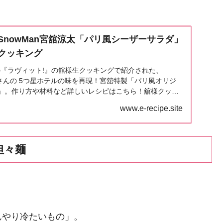
SnowMan宮舘涼太「パリ風シーザーサラダ」
クッキング
送の『ラヴィット!』の舘様生クッキングで紹介された、
涼太さんの 5つ星ホテルの味を再現！宮舘特製「パリ風オリジ
」。作り方や材料など詳しいレシピはこちら！舘様クッキ
..
www.e-recipe.site
担々麺
んやり冷たいもの」。