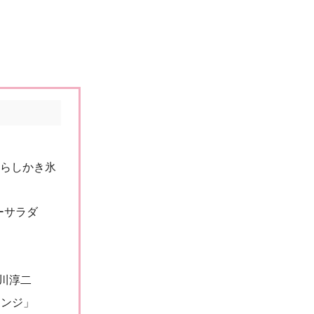
たらしかき氷
ーサラダ
川淳二
レンジ」