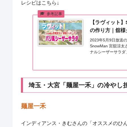
レシピはこちら↓
【ラヴィット】
の作り方｜舘様
2023年5月9日放
SnowMan 宮舘
ナルシーザーサラダ
ング「パリ風オリジナ.
埼玉・大宮「麺屋一禾」の冷やし
麺屋一禾
インディアンス・きむさんの「オススメのひ