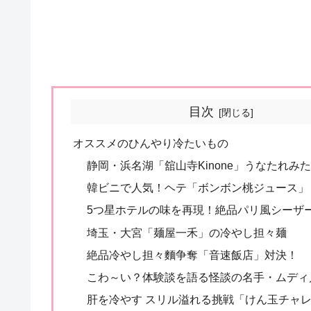
目次
オススメのひんやり冷たいもの
静岡・浜名湖「舘山寺Kinone」うなたれみ
韓ビニで人気！ヘテ「ボンボン桃ジュース」
5つ星ホテルの味を再現！絶品パリ風シーザ
埼玉・大宮「麺屋一禾」の冷やし担々麺
絶品冷やし担々麵争奪「音速飯店」対決！
こわ～い？体験談を語る怪談の名手・ムディ
肝を冷やす スリル溢れる挑戦「けん玉チャ