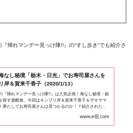
送の『帰れマンデー見っけ隊!!』の“すし歩き”でも紹介さ
海なし秘境「栃木・日光」でお寿司屋さんを
岸＆賀来千香子（2020/1/13）
放送の『帰れマンデー見っけ隊!!』は人気企画！海なし秘境・栃
を探す過酷旅。今回はキンプリ岸＆賀来千香子＆ザキヤマ
！果たしてお寿司屋さんは見つかるのか！？紹介された情
20年10月12日再放送）海なし秘境「...
www.e宿.com