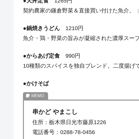
●
天丼定食
1265円
契約農家の鎌倉野菜＆直接買い付けた魚介。
●
鍋焼きうどん
1210円
魚介・鶏・野菜の旨みが凝縮された濃厚スー
●
からあげ定食
990円
10種類のスパイスを独自ブレンド。二度揚げ
●
かけそば
串かど やまこし
住所：栃木県日光市藤原1226
電話番号：0288-78-0456