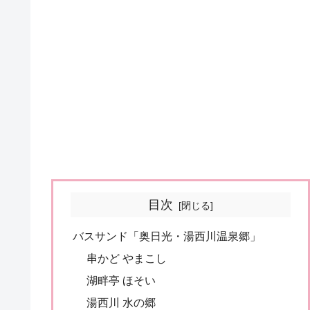
目次
バスサンド「奥日光・湯西川温泉郷」
串かど やまこし
湖畔亭 ほそい
湯西川 水の郷