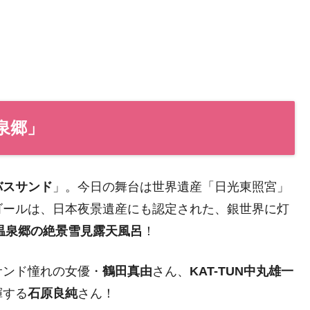
泉郷」
バスサンド
」。今日の舞台は世界遺産「日光東照宮」
ゴールは、日本夜景遺産にも認定された、銀世界に灯
温泉郷の絶景雪見露天風呂
！
サンド憧れの女優・
鶴田真由
さん、
KAT-TUN中丸雄一
揮する
石原良純
さん！