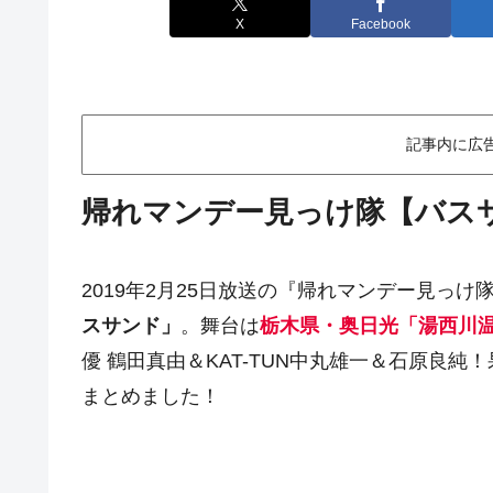
X
Facebook
記事内に広
帰れマンデー見っけ隊【バス
2019年2月25日放送の『帰れマンデー見っけ隊
スサンド」
。舞台は
栃木県・奥日光「湯西川
優 鶴田真由＆KAT-TUN中丸雄一＆石原良
まとめました！