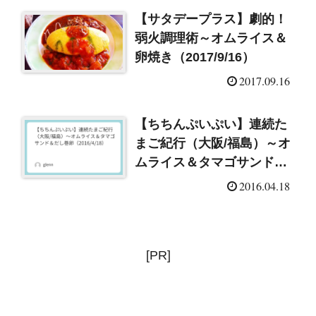
【サタデープラス】劇的！
弱火調理術～オムライス＆
卵焼き（2017/9/16）
2017.09.16
【ちちんぷいぷい】連続た
まご紀行（大阪/福島）～オ
ムライス＆タマゴサンド＆
だし巻卵（2016/4/18）
2016.04.18
[PR]