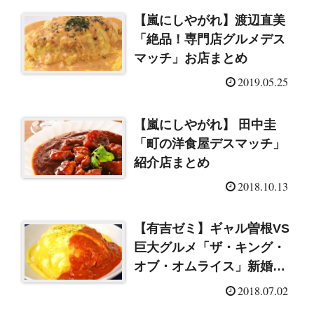
【嵐にしやがれ】渡辺直美
「絶品！専門店グルメデス
マッチ」お店まとめ
2019.05.25
【嵐にしやがれ】 田中圭
「町の洋食屋デスマッチ」
紹介店まとめ
2018.10.13
【有吉ゼミ】ギャル曽根VS
巨大グルメ「ザ・キング・
オブ・オムライス」新婚濱
口・そっくりトリプル石原
2018.07.02
良純軍団