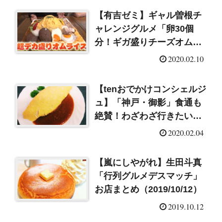
【有吉ゼミ】ギャル曽根チ
ャレンジグルメ「卵30個
分！ギガ盛りチーズオムラ
イス」那須川天心＆白鳥大
2020.02.10
珠が参戦！
【tenおでかけコンシェルジ
ュ】「神戸・御影」食通も
絶賛！わざわざ行きたい名
店グルメ
2020.02.04
【嵐にしやがれ】生田斗真
「行列グルメデスマッチ」
お店まとめ（2019/10/12）
2019.10.12