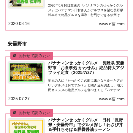
2020年8月16日放送の『バナナマンのせっかくグル
メ』はバナナマン日村さんがアルプスを望む長野県
松本市で絶品グルメを満喫！行列ができる信州そば
＆（秘）名物山賊チャーハンなど、紹介されたお店
2020.08.16
www.e宿.com
をまとめました！詳しくはこちら！日村さんが「長
野県 松本市」へ！地元の人に「せっかくこの...
安曇野市
バナナマンせっかくグルメ｜長野県 安曇
野市「お食事処 かわせみ」絶品特大アジ
フライ定食（2025/7/27）
地元の人に「せっかくこの町に来たなら食べた方が
いいグルメは何ですか？」と聞き込み調査し、地元
民オススメの絶品グルメを食べまくる『バナナマン
せっかくグルメ』。2025年7月27日放送の『バナナ
2025.07.27
www.e宿.com
マンのせっかくグルメ』は日村さんが長野県・安曇
野市で絶品グルメを満喫！こちらのページではそ...
バナナマンせっかくグルメ｜日村「長野
県・安曇野市」でグルメ探し！わさび丼
＆手打ちそば＆豚骨醤油ラーメン