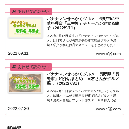
メ探し地元の人に「せっかくこの町に来たなら食...
バナナマンせっかくグルメ｜長野市の中
華料理店「三幸軒」チャーハン定食＆餃
子（2022/9/11）
2022年9月12日放送の『バナナマンのせっかくグル
メ』は日村さんが長野県長野市で絶品グルメを満
喫！紹介されたお店やメニューをまとめました！詳
しくはこちら！日村さんが「長野県長野市」でグル
2022.09.11
www.e宿.com
メ探し地元の人に「せっかくこの町に来たなら食べ
たほうがいいグルメは何ですか？」と聞き込み、
地...
バナナマンせっかくグルメ｜長野県「長
野市」紹介店まとめ｜日村さんがグルメ
探し（2022/7/31）
2022年7月31日放送の『バナナマンのせっかくグル
メ』は日村さんが長野県長野市で絶品グルメを満
喫！夏の大自然とブランド豚ステーキ＆特大（秘）
ハンバーグに感動！紹介されたお店をまとめまし
2022.07.30
www.e宿.com
た！詳しくはこちら！日村さんが「長野市」でグル
メ探し地元の人に「せっかくこの町に来たなら食べ
た...
軽井沢