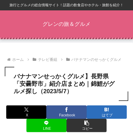
旅行とグルメの総合情報サイト！話題の飲食店やホテル・旅館を紹介！
グレンの旅＆グルメ
ホーム
テレビ番組
バナナマンのせっかくグルメ
バナナマンせっかくグルメ】長野県
「安曇野市」紹介店まとめ｜錦鯉がグ
ルメ探し（2023/5/7）
X
Facebook
はてブ
LINE
コピー