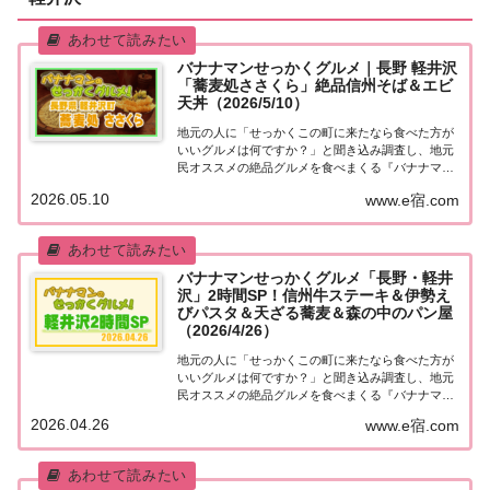
バナナマンせっかくグルメ｜長野 軽井沢
「蕎麦処ささくら」絶品信州そば＆エビ
天丼（2026/5/10）
地元の人に「せっかくこの町に来たなら食べた方が
いいグルメは何ですか？」と聞き込み調査し、地元
民オススメの絶品グルメを食べまくる『バナナマン
せっかくグルメ』。2026年5月10日放送の『バナナ
2026.05.10
www.e宿.com
マンのせっかくグルメ』は日村さんが長野県・軽井
沢で絶品グルメを満喫！こちらのページではその...
バナナマンせっかくグルメ「長野・軽井
沢」2時間SP！信州牛ステーキ＆伊勢え
びパスタ＆天ざる蕎麦＆森の中のパン屋
（2026/4/26）
地元の人に「せっかくこの町に来たなら食べた方が
いいグルメは何ですか？」と聞き込み調査し、地元
民オススメの絶品グルメを食べまくる『バナナマン
せっかくグルメ』。2026年4月26日放送の『バナナ
2026.04.26
www.e宿.com
マンのせっかくグルメ』はGWに行きたい軽井沢で
絶品グルメを満喫 2時間スペシャル！信州牛ス...