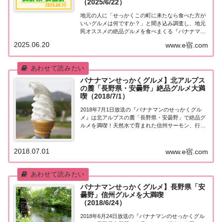
（2025/6/22）
地元の人に「せっかくこの町に来たなら食べた方が
いいグルメは何ですか？」と聞き込み調査し、地元
民オススメの絶品グルメを食べまくる『バナナマン
せっかくグルメ』。2025年6月22日放送の『バナナ
2025.06.20
www.e宿.com
マンのせっかくグルメ』は日村さんが長野県・安曇
野市で絶品グルメを満喫！名物本わさび丼＆手打...
バナナマンせっかくグルメ】北アルプス
の麓「長野県・安曇野」絶品グルメ大満
喫（2018/7/1）
2018年7月1日放送の『バナナマンのせっかくグル
メ』は北アルプスの麓「長野県・安曇野」で絶品グ
ルメを満喫！天然水で育まれた信州サーモン、行列
のできるワンコイン信州そばなど、紹介されたお店
はこちら！長野県・安曇野「せっかくこの町に来た
なら食べたほうがいいグルメは何ですか？」日本
2018.07.01
www.e宿.com
全...
バナナマンせっかくグルメ】長野県「安
曇野」信州グルメを大満喫
（2018/6/24）
2018年6月24日放送の『バナナマンのせっかくグル