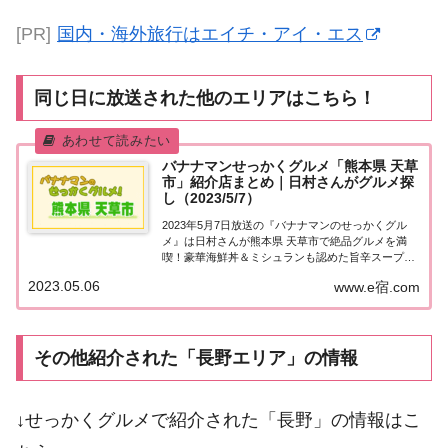
[PR]
国内・海外旅行はエイチ・アイ・エス
同じ日に放送された他のエリアはこちら！
バナナマンせっかくグルメ「熊本県 天草
市」紹介店まとめ｜日村さんがグルメ探
し（2023/5/7）
2023年5月7日放送の『バナナマンのせっかくグル
メ』は日村さんが熊本県 天草市で絶品グルメを満
喫！豪華海鮮丼＆ミシュランも認めた旨辛スープの
絶品担々麺＆希少黒牛の焼肉＆海鮮居酒屋で刺身＆
2023.05.06
www.e宿.com
煮付けを堪能！紹介されたお店やメニューをまとめ
ました！詳しくはこちら！日村さんが「熊本県 天...
その他紹介された「長野エリア」の情報
↓せっかくグルメで紹介された「長野」の情報はこ