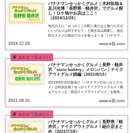
バナナマンせっかくグルメ｜木村拓哉＆
及川光博「長野県・軽井沢」でグルメ探
し！ロケ地やお店はここ！
（2024/12/29）
地元の人に「せっかくこの町に来たなら食べた方が
いいグルメは何ですか？」と聞き込み調査し、地元
民オススメの絶品グルメを食べまくる『バナナマン
せっかくグルメ』。2024年12月29日放送の『バナナ
2024.12.29
www.e宿.com
マンのせっかくグルメ』は、グランメゾン豪華俳優
陣が日本屈指の美食の町でグルメ探し！木村拓...
バナナマンせっかくグルメ｜長野・軽井
沢「sioru bakery」メロンパン｜テイク
アウトグルメ続編（2021/8/15）
2021年8月15日放送の『バナナマンのせっかくグル
メ』は特別企画！せっかくテイクアウトグルメ！教
えてもらった「絶品テイクアウトグルメ」を観光協
会オススメの「絶景スポット」で満喫！今回は夏の
2021.08.15
www.e宿.com
軽井沢・続編！紹介されたお店やメニューをまとめ
ました！詳しくはこちら！特別企画！せっかくテ...
バナナマンせっかくグルメ｜長野県「軽
井沢」テイクアウトグルメ！紹介店まと
め（2021/7/18）