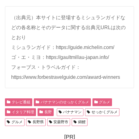
（出典元）本サイトに登場するミシュランガイドな
どの各名称とそのデータに関する出典元URLは次の
とおり
ミシュランガイド：https://guide.michelin.com/
ゴ・エ・ミヨ：https://gaultmillau-japan.info/
フォーブス・トラベルガイド：
https://www.forbestravelguide.com/award-winners
テレビ番組
バナナマンのせっかくグルメ
グルメ
イタリア料理
長野
バナナマン
せっかくグルメ
グルメ
長野県
安曇野市
錦鯉
[PR]