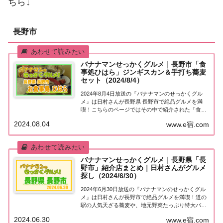
ちら↓
長野市
バナナマンせっかくグルメ｜長野市「食
事処ひはら」ジンギスカン＆手打ち蕎麦
セット（2024/8/4）
2024年8月4日放送の『バナナマンのせっかくグル
メ』は日村さんが長野県 長野市で絶品グルメを満
喫！こちらのページではその中で紹介された「食事
処ひはら」についてまとめました。詳しくはこち
2024.08.04
www.e宿.com
ら！長野市「食事処 ひはら」地元の人に「せっかく
この町に来たなら食べた方がいいグルメは何です
か...
バナナマンせっかくグルメ｜長野県「長
野市」紹介店まとめ｜日村さんがグルメ
探し（2024/6/30）
2024年6月30日放送の『バナナマンのせっかくグル
メ』は日村さんが長野市で絶品グルメを満喫！道の
駅の人気天ざる蕎麦や、地元野菜たっぷり特大バー
ガーなど、紹介されたお店やメニューをまとめまし
2024.06.30
www.e宿.com
た！詳しくはこちら！日村さんが「長野市」でグル