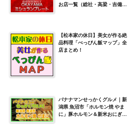
お店一覧（総社・高梁・吉備中
央）
【松本家の休日】美女が作る絶
品料理「べっぴん飯マップ」全
店まとめ！
バナナマンせっかくグルメ｜新
潟県 魚沼市「ホルモン焼 やま
に」豚ホルモン＆新米おにぎり
（2024/10/20）