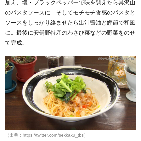
加え、塩・ブラックペッパーで味を調えたら具沢山
のパスタソースに。そしてモチモチ食感のパスタと
ソースをしっかり絡ませたら出汁醤油と鰹節で和風
に。最後に安曇野特産のわさび菜などの野菜をのせ
て完成。
（出典：https://twitter.com/sekkaku_tbs）