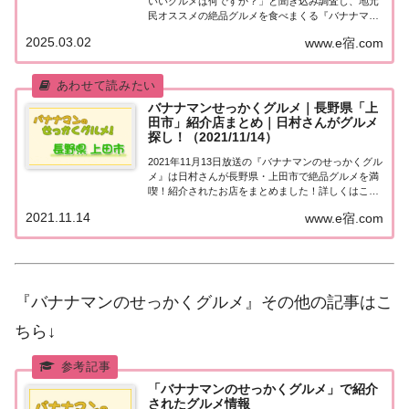
いいグルメは何ですか？」と聞き込み調査し、地元
民オススメの絶品グルメを食べまくる『バナナマン
せっかくグルメ』。2025年3月2日放送の『バナナマ
2025.03.02
www.e宿.com
ンのせっかくグルメ』は日村さんが長野県・上田市
で絶品グルメを満喫！背脂マシマシ醤油ラーメン...
バナナマンせっかくグルメ｜長野県「上
田市」紹介店まとめ｜日村さんがグルメ
探し！（2021/11/14）
2021年11月13日放送の『バナナマンのせっかくグル
メ』は日村さんが長野県・上田市で絶品グルメを満
喫！紹介されたお店をまとめました！詳しくはこち
ら！日村さんが「長野県・上田市」でグルメ探し地
2021.11.14
www.e宿.com
元の人に「せっかくこの町に来たなら食べたほうが
いいグルメは何ですか？」と聞き込み、地元民...
『バナナマンのせっかくグルメ』その他の記事はこ
ちら↓
「バナナマンのせっかくグルメ」で紹介
されたグルメ情報