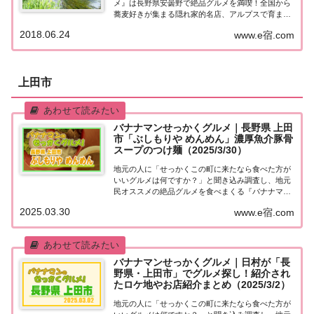
メ』は長野県安曇野で絶品グルメを満喫！全国から
蕎麦好きが集まる隠れ家的名店、アルプスで育まれ
た最高級和牛のステーキ、わさび生産量１位の町な
2018.06.24
www.e宿.com
らではの絶品グルメ、雄大な牧場でスイーツなど紹
介されたお店はこちら！長野県・安曇野「せっか...
上田市
バナナマンせっかくグルメ｜長野県 上田
市「ぶしもりや めんめん」濃厚魚介豚骨
スープのつけ麺（2025/3/30）
地元の人に「せっかくこの町に来たなら食べた方が
いいグルメは何ですか？」と聞き込み調査し、地元
民オススメの絶品グルメを食べまくる『バナナマン
せっかくグルメ』。2025年3月30日放送の『バナナ
2025.03.30
www.e宿.com
マンのせっかくグルメ』は日村さんが長野県 上田市
で絶品グルメを満喫！こちらのページではその...
バナナマンせっかくグルメ｜日村が「長
野県・上田市」でグルメ探し！紹介され
たロケ地やお店紹介まとめ（2025/3/2）
地元の人に「せっかくこの町に来たなら食べた方が