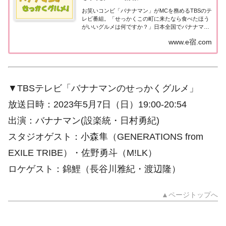
お笑いコンビ「バナナマン」がMCを務めるTBSのテ
レビ番組。「せっかくこの町に来たなら食べたほう
がいいグルメは何ですか？」日本全国でバナナマン
日村さんが地元民オススメの絶品グルメを聞き込み
www.e宿.com
＆食べまくり！
▼TBSテレビ「バナナマンのせっかくグルメ」
放送日時：2023年5月7日（日）19:00-20:54
出演：バナナマン(設楽統・日村勇紀)
スタジオゲスト：小森隼（GENERATIONS from
EXILE TRIBE）・佐野勇斗（M!LK）
ロケゲスト：錦鯉（長谷川雅紀・渡辺隆）
▲ページトップへ