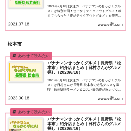
2021年7月18日放送の『バナナマンのせっかくグル
メ』は特別企画！せっかくテイクアウトグルメ！教
えてもらった「絶品テイクアウトグルメ」を観光協
会オススメの「絶景スポット」で満喫！今回の舞台
2021.07.18
www.e宿.com
は夏の軽井沢！紹介された情報をまとめました！せ
っかくテイクアウトグルメ「軽井沢」今日は特別...
松本市
バナナマンせっかくグルメ｜長野県「松
本市」紹介店まとめ｜日村さんがグルメ
探し（2023/6/18）
2023年6月18日放送の『バナナマンのせっかくグル
メ』は日村さんが長野県 松本市で絶品グルメを満
喫！信州味噌ラーメン＆コスパ最強絶品豚カツな
ど、紹介されたお店やメニューをまとめました！詳
2023.06.18
www.e宿.com
しくはこちら！日村さんが「長野県 松本市」でグル
メ探し地元の人に「せっかくこの町に来たなら食...
バナナマンせっかくグルメ｜長野県「松
本市」紹介店まとめ｜日村さんのグルメ
探し（2020/8/16）